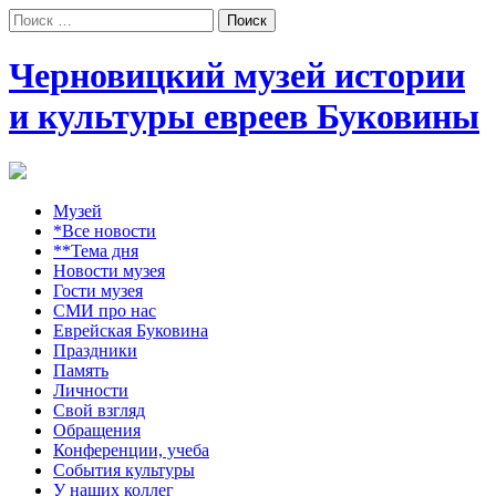
Поиск:
Черновицкий музей истории
и культуры евреев Буковины
Музей
*Все новости
**Тема дня
Новости музея
Гости музея
СМИ про нас
Еврейская Буковина
Праздники
Память
Личности
Свой взгляд
Обращения
Конференции, учеба
События культуры
У наших коллег