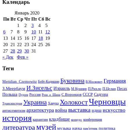
Календарь
Январь 2020
Пн
Вт
Ср
Чт
Пт
Сб
Вс
1
2
3
4
5
6
7
8
9
10
11
12
13
14
15
16
17
18
19
20
21
22
23
24
25
26
27
28
29
30
31
« Дек
Фев »
Теги
Буковина
Германия
Meridian_Czernowitz
Бейт-Кадишин
В.Москович
И.Зисельс
Израиль
З.Меербаум
Песах
П.Рихло
П.Целан
М.Кушнир
Польша
СССР
Садгора
Россия
С.Воронцов
Пурим
Рош_а_Шана
Черновцы
Холокост
Украина
Ханука
Транснистрия
выставка
архитектура
искусство
война
идиш
антисемитизм
история
кладбище
карантин
конференция
конкурс
музей
литература
музыка
наука
политика
пам'ятник