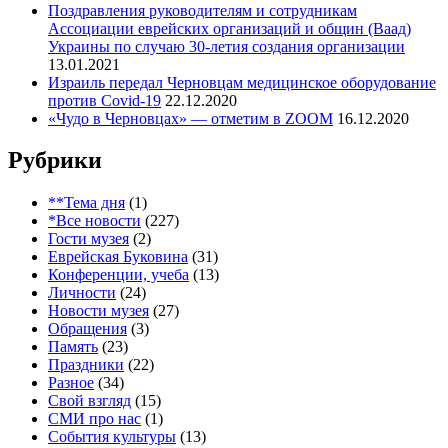
Поздравления руководителям и сотрудникам
Ассоциации еврейских организаций и общин (Ваад)
Украины по случаю 30-летия создания организации
13.01.2021
Израиль передал Черновцам медицинское оборудование
против Covid-19
22.12.2020
«Чудо в Черновцах» — отметим в ZOOM
16.12.2020
Рубрики
**Тема дня
(1)
*Все новости
(227)
Гости музея
(2)
Еврейская Буковина
(31)
Конференции, учеба
(13)
Личности
(24)
Новости музея
(27)
Обращения
(3)
Память
(23)
Праздники
(22)
Разное
(34)
Свой взгляд
(15)
СМИ про нас
(1)
События культуры
(13)