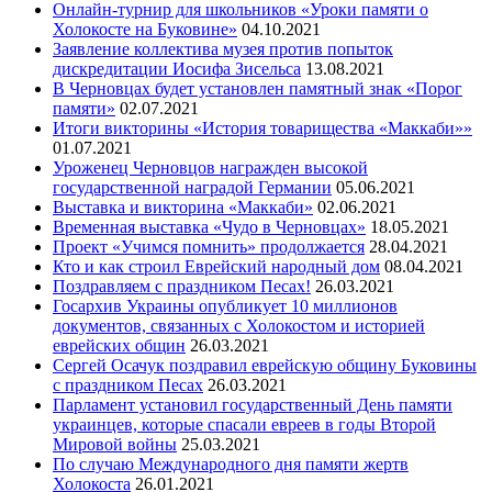
Онлайн-турнир для школьников «Уроки памяти о
Холокосте на Буковине»
04.10.2021
Заявление коллектива музея против попыток
дискредитации Иосифа Зисельса
13.08.2021
В Черновцах будет установлен памятный знак «Порог
памяти»
02.07.2021
Итоги викторины «История товарищества «Маккаби»»
01.07.2021
Уроженец Черновцов награжден высокой
государственной наградой Германии
05.06.2021
Выставка и викторина «Маккаби»
02.06.2021
Временная выставка «Чудо в Черновцах»
18.05.2021
Проект «Учимся помнить» продолжается
28.04.2021
Кто и как строил Еврейский народный дом
08.04.2021
Поздравляем с праздником Песах!
26.03.2021
Госархив Украины опубликует 10 миллионов
документов, связанных с Холокостом и историей
еврейских общин
26.03.2021
Сергей Осачук поздравил еврейскую общину Буковины
с праздником Песах
26.03.2021
Парламент установил государственный День памяти
украинцев, которые спасали евреев в годы Второй
Мировой войны
25.03.2021
По случаю Международного дня памяти жертв
Холокоста
26.01.2021