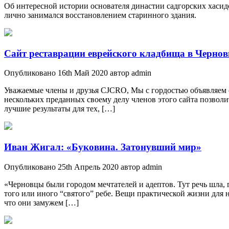
Об интересной истории основателя династии садгорских хасид
лично занимался восстановлением старинного здания.
Сайт реставрации еврейского кладбища в Чернов
Опубликовано 16th Май 2020 автор admin
Уважаемые члены и друзья CJCRO, Мы с гордостью объявляем с
нескольких преданных своему делу членов этого сайта позволи
лучшие результаты для тех, […]
Иван Жигал: «Буковина. Затонувший мир»
Опубликовано 25th Апрель 2020 автор admin
«Черновцы были городом мечтателей и адептов. Тут речь шла, 
того или иного “святого” ребе. Вещи практической жизни для
что они замужем […]