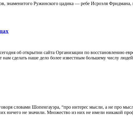
ов, знаменитого Ружинского цадика — ребе Исроэля Фридмана, и
цах
егодня об открытии сайта Организации по восстановлению евре
т нам сделать наше дело более известным большему числу людей 
говоря словами Шопенгауэра, “про интерес мысли, а не про мыс
 них ничего не значили. Множество из них не имели никакой пр