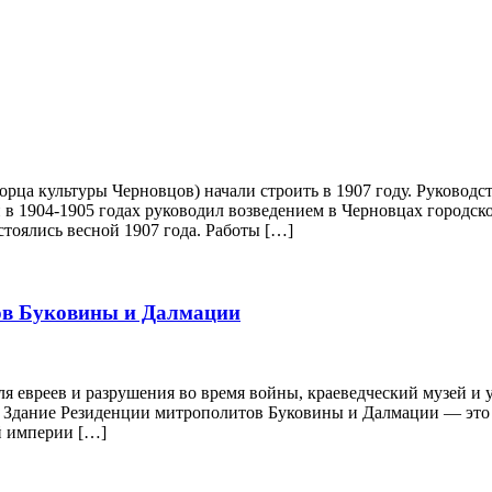
орца культуры Черновцов) начали строить в 1907 году. Руковод
в 1904-1905 годах руководил возведением в Черновцах городско
стоялись весной 1907 года. Работы […]
ов Буковины и Далмации
ля евреев и разрушения во время войны, краеведческий музей и
Здание Резиденции митрополитов Буковины и Далмации — это р
й империи […]