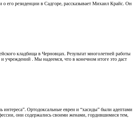
 о его резиденции в Садгоре, рассказывает Михаил Крайс. Он
йского кладбища в Черновцах. Результат многолетней работы
и учреждений . Мы надеемся, что в конечном итоге это даст
ль интереса”. Ортодоксальные евреи и “хасиды” были адептами
офессии, они содержались своими женами, гордившимися тем,