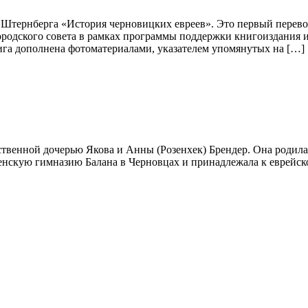
 Штернберга «История черновицких евреев». Это первый перевод
ородского совета в рамках программы поддержки книгоиздания 
Книга дополнена фотоматериалами, указателем упомянутых на […]
венной дочерью Якова и Анны (Розенхек) Брендер. Она родилась
енскую гимназию Балана в Черновцах и принадлежала к еврейск