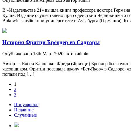
Опубликовано 1st Апрель 2020 автор admin
В «Издательстве 21» вышла книга профессора доктора Германа
Кулик. Издание осуществлено при содействии Черновицкого г
Bukowina-Institut при университете г. Аугсбурга (Германия). 
История Фритци Брендер из Садгоры
Опубликовано 13th Март 2020 автор admin
Автор — Елена Карпенко. Фридя (Фритци) Брендер была единст
часовщиком. Фритци посещала школу «Бет-Яков» в Садгоре, ж
попали под […]
1
2
3
Популярное
Недавние
Случайные