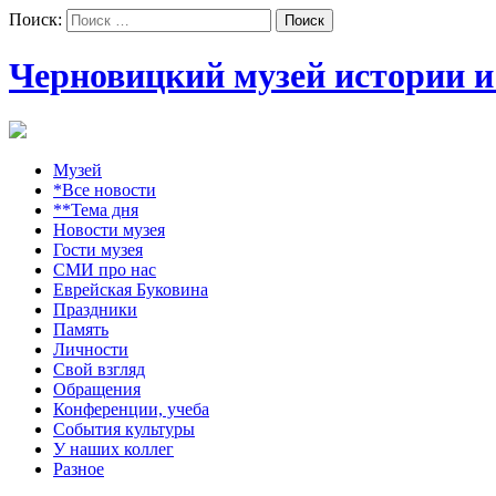
Поиск:
Черновицкий музей истории и
Музей
*Все новости
**Тема дня
Новости музея
Гости музея
СМИ про нас
Еврейская Буковина
Праздники
Память
Личности
Свой взгляд
Обращения
Конференции, учеба
События культуры
У наших коллег
Разное