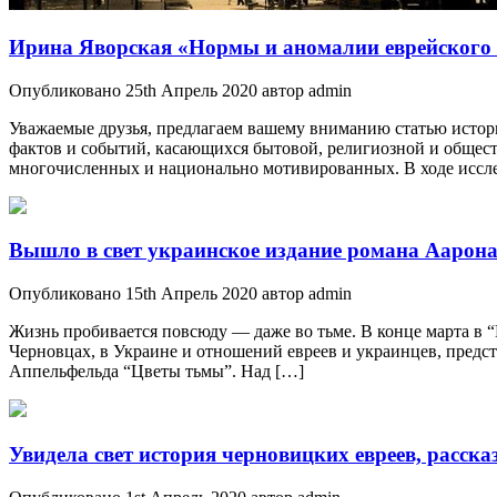
Ирина Яворская «Нормы и аномалии еврейского ж
Опубликовано 25th Апрель 2020 автор admin
Уважаемые друзья, предлагаем вашему вниманию статью истори
фактов и событий, касающихся бытовой, религиозной и общес
многочисленных и национально мотивированных. В ходе иссле
Вышло в свет украинское издание романа Аарон
Опубликовано 15th Апрель 2020 автор admin
Жизнь пробивается повсюду — даже во тьме. В конце марта в “
Черновцах, в Украине и отношений евреев и украинцев, предс
Аппельфельда “Цветы тьмы”. Над […]
Увидела свет история черновицких евреев, расс