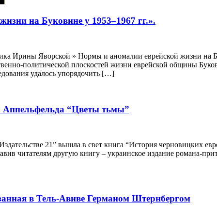
изни на Буковине у 1953–1967 гг.».
ка Ирины Яворской » Нормы и аномалии еврейской жизни на Буко
твенно-политической плоскостей жизни еврейской общины Буков
дования удалось упорядочить […]
а Аппельфельда “Цветы тьмы”
Издательстве 21” вышла в свет книга “История черновицких евре
тавив читателям другую книгу – украинское издание романа-при
казанная в Тель-Авиве Германом Штернбергом