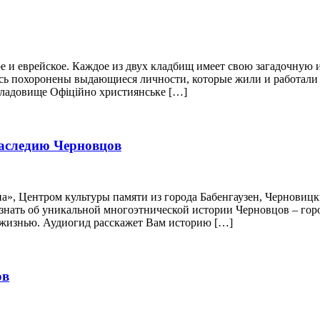
ое и еврейское. Каждое из двух кладбищ имеет свою загадочную
сь похоронены выдающиеся личности, которые жили и работали 
 кладовище Офіційно християнське […]
наследию Черновцов
», Центром культуры памяти из города Бабенгаузен, Черновицк
нать об уникальной многоэтнической истории Черновцов – город
 жизнью. Аудиогид расскажет Вам историю […]
ов