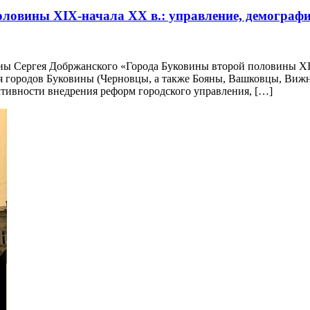
ловины XIX-начала ХХ в.: управление, демограф
ины Сергея Добржанского «Города Буковины второй половины ХІХ
я городов Буковины (Черновцы, а также Бояны, Вашковцы, Вижн
тивности внедрения реформ городского управления, […]