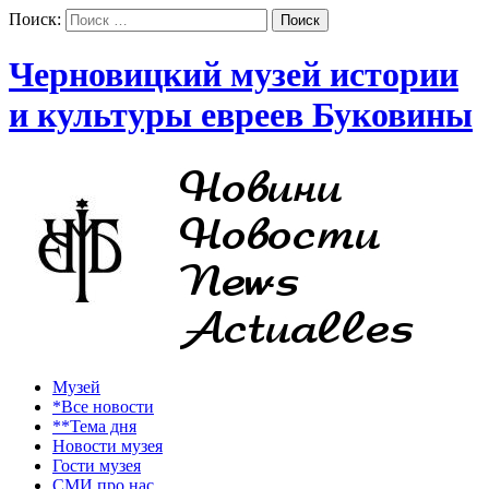
Поиск:
Черновицкий музей истории
и культуры евреев Буковины
Музей
*Все новости
**Тема дня
Новости музея
Гости музея
СМИ про нас