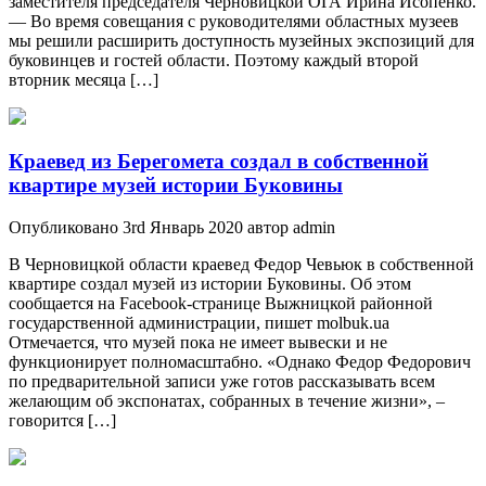
заместителя председателя Черновицкой ОГА Ирина Исопенко.
— Во время совещания с руководителями областных музеев
мы решили расширить доступность музейных экспозиций для
буковинцев и гостей области. Поэтому каждый второй
вторник месяца […]
Краевед из Берегомета создал в собственной
квартире музей истории Буковины
Опубликовано 3rd Январь 2020 автор admin
В Черновицкой области краевед Федор Чевьюк в собственной
квартире создал музей из истории Буковины. Об этом
сообщается на Facebook-странице Выжницкой районной
государственной администрации, пишет molbuk.ua
Отмечается, что музей пока не имеет вывески и не
функционирует полномасштабно. «Однако Федор Федорович
по предварительной записи уже готов рассказывать всем
желающим об экспонатах, собранных в течение жизни», –
говорится […]