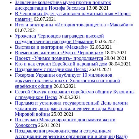
Заявление коллектива музея против попыток
дискредитации Иосифа Зисельса
13.08.2021
В Черновцах будет установлен памятный знак «Порог
памяти»
02.07.2021
Итоги викторины «История товарищества «Маккаби»»
01.07.2021
Уроженец Черновцов награжден высокой
государственной наградой Германии
05.06.2021
Выставка и викторина «Маккаби»
02.06.2021
Временная выставка «Чудо в Черновцах»
18.05.2021
Проект «Учимся помнить» продолжается
28.04.2021
Кто и как строил Еврейский народный дом
08.04.2021
Поздравляем с праздником Песах!
26.03.2021
Госархив Украины опубликует 10 миллионов
документов, связанных с Холокостом и историей
еврейских общин
26.03.2021
Сергей Осачук поздравил еврейскую общину Буковины
с праздником Песах
26.03.2021
Парламент установил государственный День памяти
украинцев, которые спасали евреев в годы Второй
Мировой войны
25.03.2021
По случаю Международного дня памяти жертв
Холокоста
26.01.2021
Поздравления руководителям и сотрудникам
Ассоциации еврейских организаций и общин (Ваад)