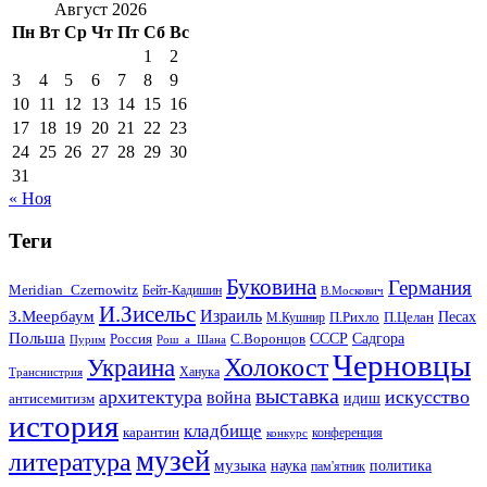
Август 2026
Пн
Вт
Ср
Чт
Пт
Сб
Вс
1
2
3
4
5
6
7
8
9
10
11
12
13
14
15
16
17
18
19
20
21
22
23
24
25
26
27
28
29
30
31
« Ноя
Теги
Буковина
Германия
Meridian_Czernowitz
Бейт-Кадишин
В.Москович
И.Зисельс
Израиль
З.Меербаум
Песах
П.Рихло
П.Целан
М.Кушнир
Польша
СССР
Садгора
Россия
С.Воронцов
Пурим
Рош_а_Шана
Черновцы
Холокост
Украина
Ханука
Транснистрия
выставка
архитектура
искусство
война
идиш
антисемитизм
история
кладбище
карантин
конференция
конкурс
музей
литература
музыка
наука
политика
пам'ятник