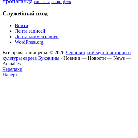
пропаганда
синагога
спорт
фото
Служебный вход
Войти
Лента записей
Лента комментариев
WordPress.org
Все права защищены. © 2026
Черновицкий музей истории и
культуры евреев Буковины
- Новини — Новости — News —
Actualles.
Черепахи
Наверх