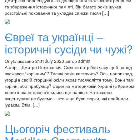
Дмитрієва переслідують за дослідження сталінських репресій
та збереження історичної пам’яті. Він багато років шукав
розстрільні поховання та укладав списки тисяч […]
Євреї та українці –
історичні сусіди чи чужі?
Опубликовано 21st July 2020 автор admin
Автор – Дмитро Полюхович. Скільки потрібно часу щоб народ
вважався “корінним”? Тисячі років-вистачить? Ось, наприклад,
угорці в своїй Угорщині осіли якраз тисячоліття тому. Вони там
корінні або прибульці? Євреї на материковій Україні (з Кримом
дещо інша історія) з’явилися ще раніше. На хазарах
акцентувати не будемо – все ж це були тюрки, які прийняли
іудаїзм. Втім, […]
Цьогоріч фестиваль