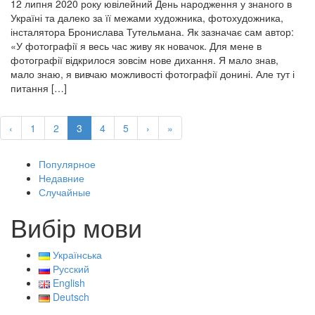
12 липня 2020 року ювілейний День народження у знаного в
Україні та далеко за її межами художника, фотохудожника,
інсталятора Бронислава Тутельмана. Як зазначає сам автор:
«У фотографії я весь час живу як новачок. Для мене в
фотографії відкрилося зовсім нове дихання. Я мало знав,
мало знаю, я вивчаю можливості фотографії донині. Але тут і
питання […]
‹
1
2
3
4
5
›
»
Популярное
Недавние
Случайные
Вибір мови
Українська
Русский
English
Deutsch