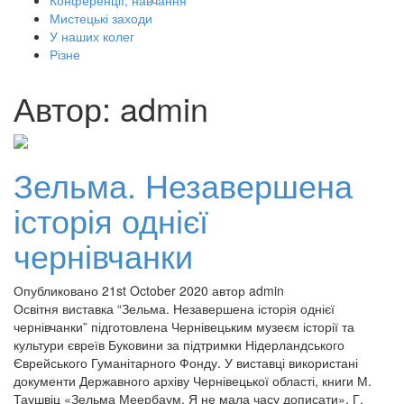
Конференції, навчання
Мистецькі заходи
У наших колег
Різне
Автор:
admin
Зельма. Незавершена
історія однієї
чернівчанки
Опубликовано 21st October 2020 автор admin
Освітня виставка “Зельма. Незавершена історія однієї
чернівчанки” підготовлена Чернівецьким музеєм історії та
культури євреїв Буковини за підтримки Нідерландського
Єврейського Гуманітарного Фонду. У виставці використані
документи Державного архіву Чернівецької області, книги М.
Таушвіц «Зельма Меербаум. Я не мала часу дописати», Г.