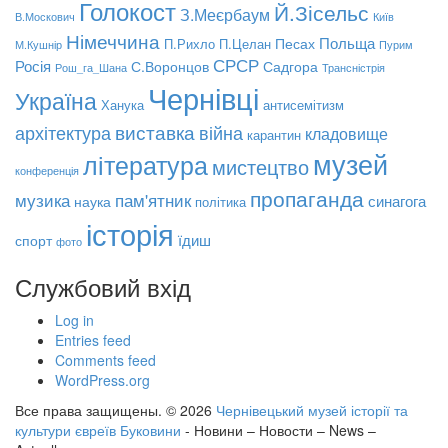
Голокост
Й.Зісельс
З.Меєрбаум
В.Москович
Київ
Німеччина
Польща
Песах
П.Рихло
П.Целан
М.Кушнір
Пурим
СРСР
Росія
С.Воронцов
Садгора
Рош_га_Шана
Трансністрія
Чернівці
Україна
Ханука
антисемітизм
виставка
архітектура
війна
кладовище
карантин
музей
література
мистецтво
конференція
пропаганда
музика
пам'ятник
синагога
наука
політика
історія
їдиш
спорт
фото
Службовий вхід
Log in
Entries feed
Comments feed
WordPress.org
Все права защищены. © 2026
Чернівецький музей історії та
культури євреїв Буковини
- Новини – Новости – News –