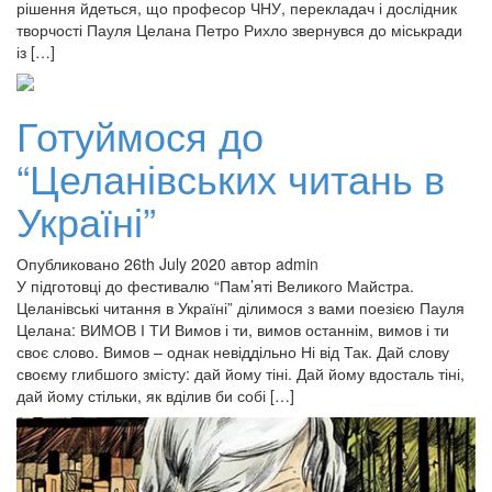
рішення йдеться, що професор ЧНУ, перекладач і дослідник
творчості Пауля Целана Петро Рихло звернувся до міськради
із […]
Готуймося до
“Целанівських читань в
Україні”
Опубликовано 26th July 2020 автор admin
У підготовці до фестивалю “Пам’яті Великого Майстра.
Целанівські читання в Україні” ділимося з вами поезією Пауля
Целана: ВИМОВ І ТИ Вимов і ти, вимов останнім, вимов і ти
своє слово. Вимов – однак невіддільно Ні від Так. Дай слову
своєму глибшого змісту: дай йому тіні. Дай йому вдосталь тіні,
дай йому стільки, як вділив би собі […]