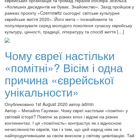
єврейських організацій та громад України Йосифа Зісельса
«Колишніх дисидентів не буває. Знайомство». Захід пройшов у
рамках проєкту «Czernowitz сьогодні: світське культурне
єврейське життя 2020». Його мета – познайомити та
популяризувати серед молодого покоління сучасну єврейську
культуру, цінності, традиції, літературу та спосіб життя […]
Чому євреї настільки
«помітні»? Вісім і одна
причина «єврейської
унікальности»
Опубликовано 1st August 2020 автор admin
Автор – Михайло Гаухман. Чому євреї настільки «помітні» у
світовій історії? Помітні за різних епох і відомі на різних
континентах. І ця «помітність» контрастує як з відносною
нечисленністю євреїв, так і з тим, що цей народ ніяк не є
найпродуктивнішим за своїм внеском у світову цивілізацію. Тай