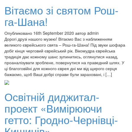
Вітаємо зі святом Рош-
га-Шана!
Опубликовано 16th September 2020 автор admin
Дорогі друзі нашого музею! Вітаємо Вас з наближенням
великого єврейського свята – Рош-га-Шана! Під звуки шофара
добіг кінця черговий єврейський рік. Вікомудра єврейська
традиція дає кожному шанс зупинитись, оглянутися назад,
проаналізувати зроблене, повернутися на праведний шлях. У
ці благоговійні для кожного єврея дні ми від щирого серця
бажаємо, щоб Ваші добрі справи були зараховані, і […]
Освітній диджитал-
проект «Вимірюючи
гетто: Гродно-Чернівці-
Кишинів»