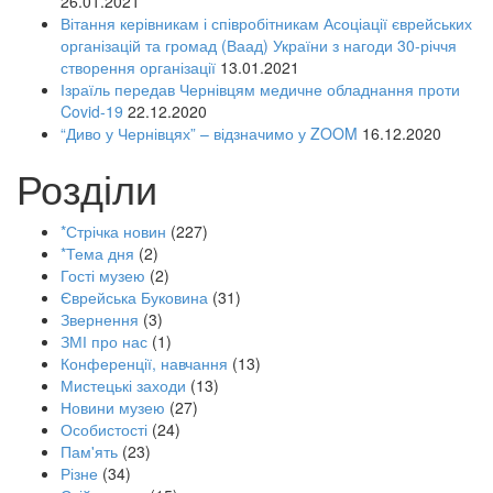
26.01.2021
Вітання керівникам і співробітникам Асоціації єврейських
організацій та громад (Ваад) України з нагоди 30-річчя
створення організації
13.01.2021
Ізраїль передав Чернівцям медичне обладнання проти
Covid-19
22.12.2020
“Диво у Чернівцях” – відзначимо у ZOOM
16.12.2020
Розділи
*Стрічка новин
(227)
*Тема дня
(2)
Гості музею
(2)
Єврейська Буковина
(31)
Звернення
(3)
ЗМІ про нас
(1)
Конференції, навчання
(13)
Мистецькі заходи
(13)
Новини музею
(27)
Особистості
(24)
Пам'ять
(23)
Різне
(34)