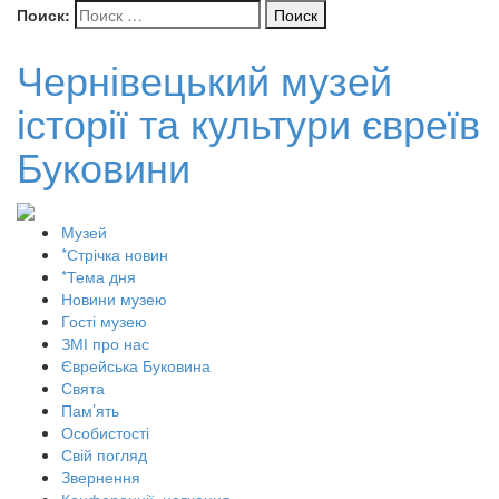
Поиск:
Чернівецький музей
історії та культури євреїв
Буковини
Музей
*Стрічка новин
*Тема дня
Новини музею
Гості музею
ЗМІ про нас
Єврейська Буковина
Свята
Пам’ять
Особистості
Свій погляд
Звернення