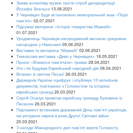
Заява колективу музею проти спроб дискредитації
Йосифа Зісельса
13.08.2021
У Чернівцях буде встановлено меморіальний знак «Поріг
пам’яті»
02.07.2021
Підсумки вікторини «Історія товариства Маккабі»
01.07.2021
Уродженець Чернівців нагороджений високою урядовою
нагородою у Німеччині
05.06.2021
Виставка та вікторина “Маккабі”
02.06.2021
Тимчасова виставка «Диво у Чернівцях»
18.05.2021
Проєкт «Вчимося пам’ятати» триває
28.04.2021
Хто і як будував Єврейський народний дім
08.04.2021
Вітаємо зі святом Песах!
26.03.2021
Держархів України оцифрує і опублікує 10 мільйонів
документів, пов’язаних з Голокостом та історією
єврейських громад
26.03.2021
Сергій Осачук привітав єврейську громаду Буковини із
Песахом
26.03.2021
Парламент встановив державний День пам’яті українців,
які рятували євреїв в роки Другої Світової війни
25.03.2021
З нагоди Міжнародного дня пам’яті жертв Голокосту