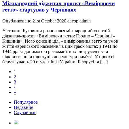
Міжнародний діджитал-проєкт «Вимірюючи
гетто» стартував у Чернівцях
Опубликовано 21st October 2020 автор admin
У столиці Буковини розпочався міжнародний освітній
діджитал-проєкт «Вимірюючи гетто: Гродно – Чернівці –
Кишинів». Його основні цілі – вимірювання гетто та умов
життя єврейського населення в цих трьох містах з 1941 по
1944 рр. за допомогою різноманітних інструментів та
відкриття нових доступів до культури пам’яті. У проєкті
беруть участь 20 студентів із України, Білорусі та […]
1
2
3
›
»
Популярное
Недавние
Случайные