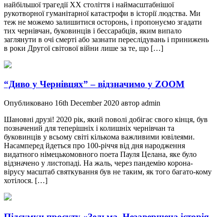
найбільшої трагедії ХХ століття і наймасштабнішої
рукотворної гуманітарної катастрофи в історії людства. Ми
теж не можемо залишитися осторонь, і пропонуємо згадати
тих чернівчан, буковинців і бессарабців, яким випало
заглянути в очі смерті або зазнати переслідувань і принижень
в роки Другої світової війни лише за те, що […]
“Диво у Чернівцях” – відзначимо у ZOOM
Опубликовано 16th December 2020 автор admin
Шановні друзі! 2020 рік, який поволі добігає свого кінця, був
позначений для теперішніх і колишніх чернівчан та
буковинців у всьому світі кількома важливими ювілеями.
Насамперед йдеться про 100-річчя від дня народження
видатного німецькомовного поета Пауля Целана, яке було
відзначено у листопаді. На жаль, через пандемію корона-
вірусу масштаб святкування був не таким, як того багато-кому
хотілося. […]
Підсумки проєкту «Зельма. Незавершена історія