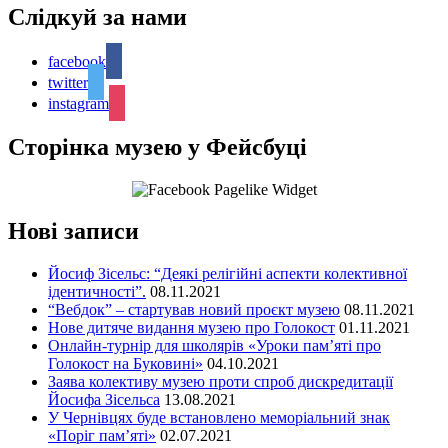
Слідкуй за нами
facebook
twitter
instagram
Сторінка музею у Фейсбуці
Нові записи
Йосиф Зісельс: “Деякі релігійні аспекти колективної
ідентичності”.
08.11.2021
“Вебдок” – стартував новий проєкт музею
08.11.2021
Нове дитяче видання музею про Голокост
01.11.2021
Онлайн-турнір для школярів «Уроки пам’яті про
Голокост на Буковині»
04.10.2021
Заява колективу музею проти спроб дискредитації
Йосифа Зісельса
13.08.2021
У Чернівцях буде встановлено меморіальний знак
«Поріг пам’яті»
02.07.2021