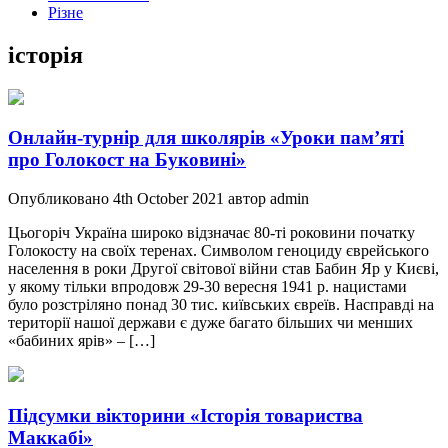
Різне
історія
Онлайн-турнір для школярів «Уроки пам’яті
про Голокост на Буковині»
Опубликовано 4th October 2021 автор admin
Цьогоріч Україна широко відзначає 80-ті роковини початку
Голокосту на своїх теренах. Символом геноциду єврейського
населення в роки Другої світової війни став Бабин Яр у Києві,
у якому тільки впродовж 29-30 вересня 1941 р. нацистами
було розстріляно понад 30 тис. київських євреїв. Насправді на
території нашої держави є дуже багато більших чи менших
«бабиних ярів» – […]
Підсумки вікторини «Історія товариства
Маккабі»