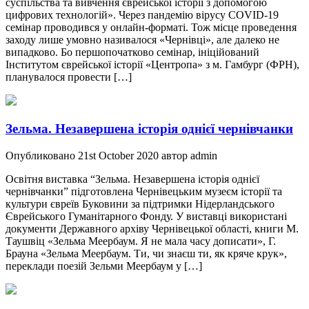
суспільства та вивчення єврейської історії з допомогою
цифрових технологій». Через пандемію вірусу COVID-19
семінар проводився у онлайн-форматі. Тож місце проведення
заходу лише умовно називалося «Чернівці», але далеко не
випадково. Бо першопочатково семінар, ініційований
Інститутом єврейської історії «Центропа» з м. Гамбург (ФРН),
планувалося провести […]
Зельма. Незавершена історія однієї чернівчанки
Опубликовано 21st October 2020 автор admin
Освітня виставка “Зельма. Незавершена історія однієї
чернівчанки” підготовлена Чернівецьким музеєм історії та
культури євреїв Буковини за підтримки Нідерландського
Єврейського Гуманітарного Фонду. У виставці використані
документи Державного архіву Чернівецької області, книги М.
Таушвіц «Зельма Меербаум. Я не мала часу дописати», Г.
Брауна «Зельма Меербаум. Ти, чи знаєш ти, як кряче крук»,
переклади поезій Зельми Меербаум у […]