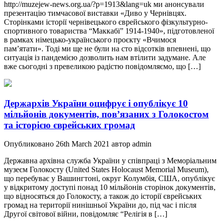
http://muzejew-news.org.ua/?p=1913&lang=uk ми анонсували
презентацію тимчасової виставки «Диво у Чернівцях.
Сторінками історії чернівецького єврейського фізкультурно-
спортивного товариства “Маккабі” 1914-1940», підготовленої
в рамках німецько-українського проєкту «Вчимося
пам’ятати». Тоді ми ще не були на сто відсотків впевнені, що
ситуація із пандемією дозволить нам втілити задумане. Але
вже сьогодні з превеликою радістю повідомляємо, що […]
Держархів України оцифрує і опублікує 10
мільйонів документів, пов’язаних з Голокостом
та історією єврейських громад
Опубликовано 26th March 2021 автор admin
Державна архівна служба України у співпраці з Меморіальним
музеєм Голокосту (United States Holocaust Memorial Museum),
що перебуває у Вашингтоні, округ Колумбія, США, опублікує
у відкритому доступі понад 10 мільйонів сторінок документів,
що відносяться до Голокосту, а також до історії єврейських
громад на території нинішньої України до, під час і після
Другої світової війни, повідомляє “Релігія в […]