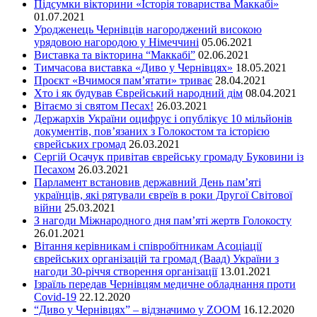
Підсумки вікторини «Історія товариства Маккабі»
01.07.2021
Уродженець Чернівців нагороджений високою
урядовою нагородою у Німеччині
05.06.2021
Виставка та вікторина “Маккабі”
02.06.2021
Тимчасова виставка «Диво у Чернівцях»
18.05.2021
Проєкт «Вчимося пам’ятати» триває
28.04.2021
Хто і як будував Єврейський народний дім
08.04.2021
Вітаємо зі святом Песах!
26.03.2021
Держархів України оцифрує і опублікує 10 мільйонів
документів, пов’язаних з Голокостом та історією
єврейських громад
26.03.2021
Сергій Осачук привітав єврейську громаду Буковини із
Песахом
26.03.2021
Парламент встановив державний День пам’яті
українців, які рятували євреїв в роки Другої Світової
війни
25.03.2021
З нагоди Міжнародного дня пам’яті жертв Голокосту
26.01.2021
Вітання керівникам і співробітникам Асоціації
єврейських організацій та громад (Ваад) України з
нагоди 30-річчя створення організації
13.01.2021
Ізраїль передав Чернівцям медичне обладнання проти
Covid-19
22.12.2020
“Диво у Чернівцях” – відзначимо у ZOOM
16.12.2020