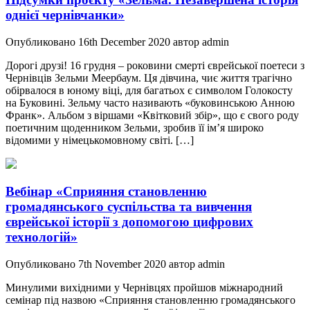
однієї чернівчанки»
Опубликовано 16th December 2020 автор admin
Дорогі друзі! 16 грудня – роковини смерті єврейської поетеси з
Чернівців Зельми Меербаум. Ця дівчина, чиє життя трагічно
обірвалося в юному віці, для багатьох є символом Голокосту
на Буковині. Зельму часто називають «буковинською Анною
Франк». Альбом з віршами «Квітковий збір», що є свого роду
поетичним щоденником Зельми, зробив її ім’я широко
відомими у німецькомовному світі. […]
Вебінар «Сприяння становленню
громадянського суспільства та вивчення
єврейської історії з допомогою цифрових
технологій»
Опубликовано 7th November 2020 автор admin
Минулими вихідними у Чернівцях пройшов міжнародний
семінар під назвою «Сприяння становленню громадянського