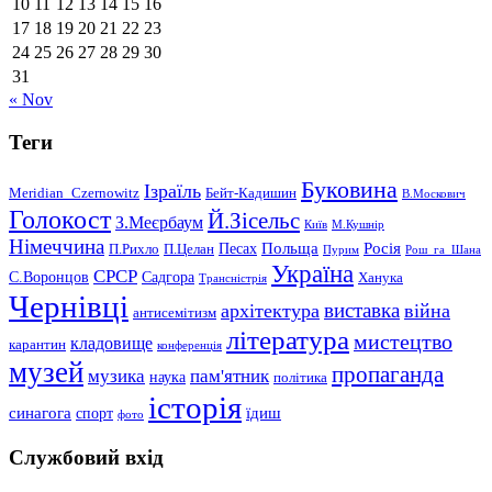
10
11
12
13
14
15
16
17
18
19
20
21
22
23
24
25
26
27
28
29
30
31
« Nov
Теги
Буковина
Ізраїль
Meridian_Czernowitz
Бейт-Кадишин
В.Москович
Голокост
Й.Зісельс
З.Меєрбаум
Київ
М.Кушнір
Німеччина
Польща
Песах
Росія
П.Рихло
П.Целан
Пурим
Рош_га_Шана
Україна
СРСР
С.Воронцов
Садгора
Ханука
Трансністрія
Чернівці
виставка
архітектура
війна
антисемітизм
література
мистецтво
кладовище
карантин
конференція
музей
пропаганда
музика
пам'ятник
наука
політика
історія
синагога
їдиш
спорт
фото
Службовий вхід