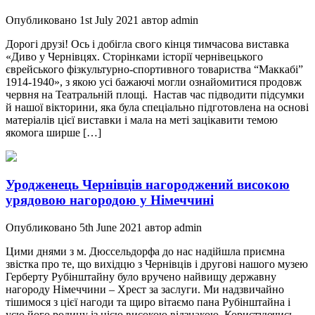
Опубликовано 1st July 2021 автор admin
Дорогі друзі! Ось і добігла свого кінця тимчасова виставка
«Диво у Чернівцях. Сторінками історії чернівецького
єврейського фізкультурно-спортивного товариства “Маккабі”
1914-1940», з якою усі бажаючі могли ознайомитися продовж
червня на Театральній площі. Настав час підводити підсумки
й нашої вікторини, яка була спеціально підготовлена на основі
матеріалів цієї виставки і мала на меті зацікавити темою
якомога ширше […]
Уродженець Чернівців нагороджений високою
урядовою нагородою у Німеччині
Опубликовано 5th June 2021 автор admin
Цими днями з м. Дюссельдорфа до нас надійшла приємна
звістка про те, що вихідцю з Чернівців і другові нашого музею
Герберту Рубінштайну було вручено найвищу державну
нагороду Німеччини – Хрест за заслуги. Ми надзвичайно
тішимося з цієї нагоди та щиро вітаємо пана Рубінштайна і
усю його родину із цією високою відзнакою. Користуючись