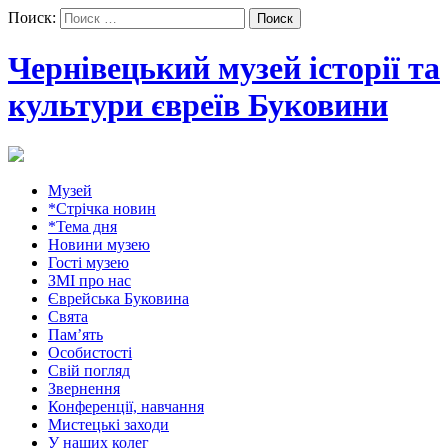
Поиск:
Чернівецький музей історії та
культури євреїв Буковини
Музей
*Стрічка новин
*Тема дня
Новини музею
Гості музею
ЗМІ про нас
Єврейська Буковина
Свята
Пам’ять
Особистості
Свій погляд
Звернення
Конференції, навчання
Мистецькі заходи
У наших колег