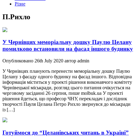
Різне
П.Рихло
У Чернівцях меморіальну дошку Паулю Целану
помилково встановили на фасад іншого будинку
Опубликовано 26th July 2020 автор admin
У Чернівцях планують перенести меморіальну дошку Паулю
Целану з фасаду одного будинку на фасад іншого. Відповідна
інформація міститься у проекті рішення виконавчого комітету
Чернівецької міськради, розгляд цього питання очікується на
черговому засіданні 26 серпня, пише molbuk.ua У проекті
рішення йдеться, що професор ЧНУ, перекладач і дослідник
творчості Пауля Целана Петро Рихло звернувся до міськради
із […]
Готуймося до “Целанівських читань в Україні”