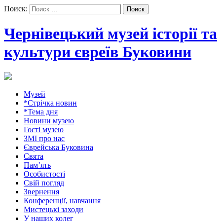
Поиск:
Чернівецький музей історії та
культури євреїв Буковини
Музей
*Стрічка новин
*Тема дня
Новини музею
Гості музею
ЗМІ про нас
Єврейська Буковина
Свята
Пам’ять
Особистості
Свій погляд
Звернення
Конференції, навчання
Мистецькі заходи
У наших колег