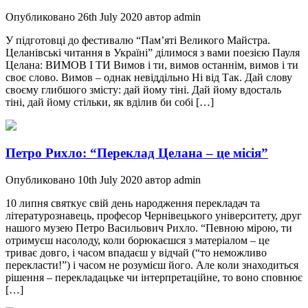
Опубликовано 26th July 2020 автор admin
У підготовці до фестивалю “Пам’яті Великого Майстра.
Целанівські читання в Україні” ділимося з вами поезією Пауля
Целана: ВИМОВ І ТИ Вимов і ти, вимов останнім, вимов і ти
своє слово. Вимов – однак невіддільно Ні від Так. Дай слову
своєму глибшого змісту: дай йому тіні. Дай йому вдосталь
тіні, дай йому стільки, як вділив би собі […]
Петро Рихло: “Переклад Целана – це місія”
Опубликовано 10th July 2020 автор admin
10 липня святкує свій день народження перекладач та
літературознавець, професор Чернівецького університету, друг
нашого музею Петро Васильович Рихло. “Певною мірою, ти
отримуєш насолоду, коли борюкаєшся з матеріалом – це
триває довго, і часом впадаєш у відчай (“то неможливо
перекласти!”) і часом не розумієш його. Але коли знаходиться
рішення – перекладацьке чи інтерпретаційне, то воно сповнює
[…]