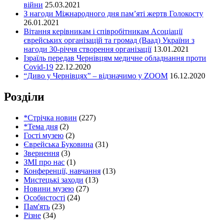
війни
25.03.2021
З нагоди Міжнародного дня пам’яті жертв Голокосту
26.01.2021
Вітання керівникам і співробітникам Асоціації
єврейських організацій та громад (Ваад) України з
нагоди 30-річчя створення організації
13.01.2021
Ізраїль передав Чернівцям медичне обладнання проти
Covid-19
22.12.2020
“Диво у Чернівцях” – відзначимо у ZOOM
16.12.2020
Розділи
*Стрічка новин
(227)
*Тема дня
(2)
Гості музею
(2)
Єврейська Буковина
(31)
Звернення
(3)
ЗМІ про нас
(1)
Конференції, навчання
(13)
Мистецькі заходи
(13)
Новини музею
(27)
Особистості
(24)
Пам'ять
(23)
Різне
(34)