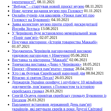
ідентичності”.
08.11.2021
“Вебдок” – стартував новий проєкт музею
08.11.2021
Нове дитяче видання музею про Голокост
01.11.2021
Онлайн-турнір для школярів «Уроки пам’яті про
Голокост на Буковині»
04.10.2021
Заява колективу музею проти спроб дискредитації
Йосифа Зісельса
13.08.2021
У Чернівцях буде встановлено меморіальний знак
«Поріг пам’яті»
02.07.2021
Підсумки вікторини «Історія товариства Маккабі»
01.07.2021
Уродженець Чернівців нагороджений високою
урядовою нагородою у Німеччині
05.06.2021
Виставка та вікторина “Маккабі”
02.06.2021
Тимчасова виставка «Диво у Чернівцях»
18.05.2021
Проєкт «Вчимося пам’ятати» триває
28.04.2021
Хто і як будував Єврейський народний дім
08.04.2021
Вітаємо зі святом Песах!
26.03.2021
Держархів України оцифрує і опублікує 10 мільйонів
документів, пов’язаних з Голокостом та історією
єврейських громад
26.03.2021
Сергій Осачук привітав єврейську громаду Буковини із
Песахом
26.03.2021
Парламент встановив державний День пам’яті
українців, які рятували євреїв в роки Другої Світової