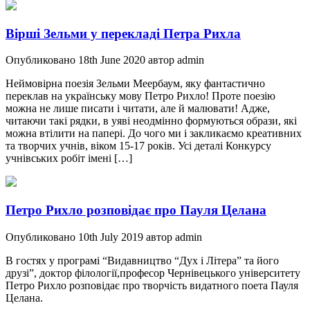
Вірші Зельми у перекладі Петра Рихла
Опубликовано 18th June 2020 автор admin
Неймовірна поезія Зельми Меербаум, яку фантастично
переклав на українську мову Петро Рихло! Проте поезію
можна не лише писати і читати, але й малювати! Адже,
читаючи такі рядки, в уяві неодмінно формуються образи, які
можна втілити на папері. До чого ми і закликаємо креативних
та творчих учнів, віком 15-17 років. Усі деталі Конкурсу
учнівських робіт імені […]
Петро Рихло розповідає про Пауля Целана
Опубликовано 10th July 2019 автор admin
В гостях у програмі “Видавництво “Дух і Літера” та його
друзі”, доктор філології,професор Чернівецького університету
Петро Рихло розповідає про творчість видатного поета Пауля
Целана.