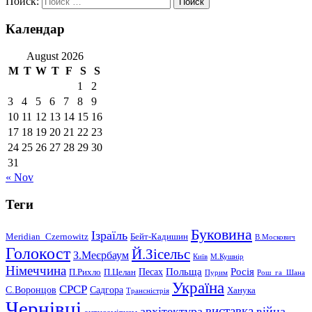
Поиск:
Календар
August 2026
M
T
W
T
F
S
S
1
2
3
4
5
6
7
8
9
10
11
12
13
14
15
16
17
18
19
20
21
22
23
24
25
26
27
28
29
30
31
« Nov
Теги
Буковина
Ізраїль
Meridian_Czernowitz
Бейт-Кадишин
В.Москович
Голокост
Й.Зісельс
З.Меєрбаум
Київ
М.Кушнір
Німеччина
Польща
Песах
Росія
П.Рихло
П.Целан
Пурим
Рош_га_Шана
Україна
СРСР
С.Воронцов
Садгора
Ханука
Трансністрія
Чернівці
виставка
архітектура
війна