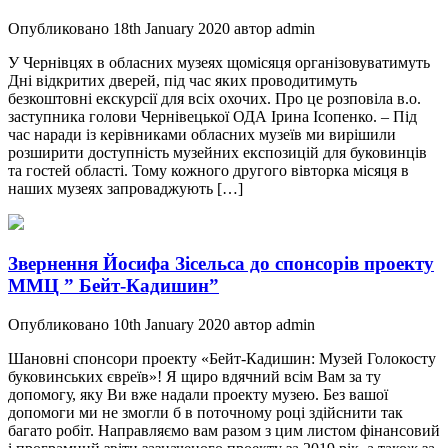
Опубликовано 18th January 2020 автор admin
У Чернівцях в обласних музеях щомісяця організовуватимуть
Дні відкритих дверей, під час яких проводитимуть
безкоштовні екскурсії для всіх охочих. Про це розповіла в.о.
заступника голови Чернівецької ОДА Ірина Ісопенко. – Під
час наради із керівниками обласних музеїв ми вирішили
розширити доступність музейних експозицій для буковинців
та гостей області. Тому кожного другого вівторка місяця в
наших музеях запроваджують […]
Звернення Йосифа Зісельса до спонсорів проекту
ММЦ ” Бейт-Кадишин”
Опубликовано 10th January 2020 автор admin
Шановні спонсори проекту «Бейт-Кадишин: Музей Голокосту
буковинських євреїв»! Я щиро вдячний всім Вам за ту
допомогу, яку Ви вже надали проекту музею. Без вашої
допомоги ми не змогли б в поточному році здійснити так
багато робіт. Направляємо вам разом з цим листом фінансовий