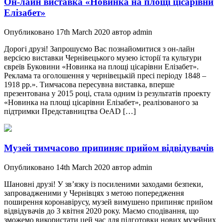
Он-лайн виставка «Новинка на площі цісарівни
Елізабет»
Опубликовано 17th March 2020 автор admin
Дорогі друзі! Запрошуємо Вас познайомитися з он-лайн
версією виставки Чернівецького музею історії та культури
євреїв Буковини «Новинка на площі цісарівни Елізабет».
Реклама та оголошення у чернівецькій пресі періоду 1848 –
1918 рр.». Тимчасова пересувна виставка, вперше
презентована у 2015 році, стала одним із результатів проекту
«Новинка на площі цісарівни Елізабет», реалізованого за
підтримки Представництва OeAD […]
Музей тимчасово припиняє прийом відвідувачів
Опубликовано 14th March 2020 автор admin
Шановні друзі! У зв’язку із посиленими заходами безпеки,
запровадженими у Чернівцях з метою попередження
поширення коронавірусу, музей вимушено припиняє прийом
відвідувачів до 3 квітня 2020 року. Маємо сподівання, що
зможемо використати цей час для підготовки нових музейних