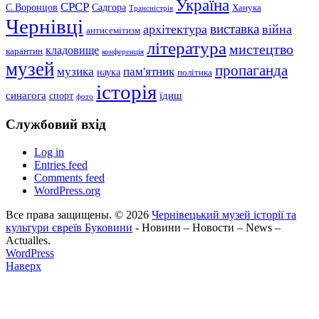
Україна
СРСР
С.Воронцов
Садгора
Ханука
Трансністрія
Чернівці
виставка
архітектура
війна
антисемітизм
література
мистецтво
кладовище
карантин
конференція
музей
пропаганда
музика
пам'ятник
наука
політика
історія
синагога
їдиш
спорт
фото
Службовий вхід
Log in
Entries feed
Comments feed
WordPress.org
Все права защищены. © 2026
Чернівецький музей історії та
культури євреїв Буковини
- Новини – Новости – News –
Actualles.
WordPress
Наверх