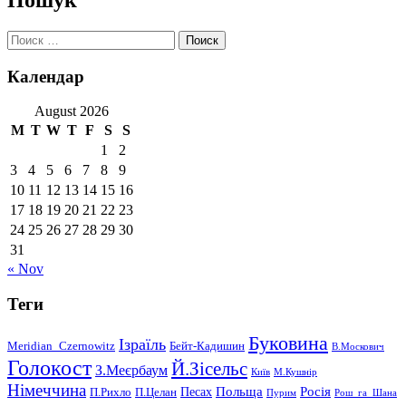
Поиск:
Календар
August 2026
M
T
W
T
F
S
S
1
2
3
4
5
6
7
8
9
10
11
12
13
14
15
16
17
18
19
20
21
22
23
24
25
26
27
28
29
30
31
« Nov
Теги
Буковина
Ізраїль
Meridian_Czernowitz
Бейт-Кадишин
В.Москович
Голокост
Й.Зісельс
З.Меєрбаум
Київ
М.Кушнір
Німеччина
Польща
Песах
Росія
П.Рихло
П.Целан
Пурим
Рош_га_Шана