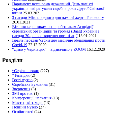
Парламент встановив державний День пам’яті
українців, які рятували євреїв в роки Другої Світової
війни
25.03.2021
З нагоди Міжнародного дня пам’яті жертв Голокосту
26.01.2021
Вітання керівникам і співробітникам Асоціації
єврейських організацій та громад (Ваад) України з
нагоди 30-річчя створення організації
13.01.2021
Ізраїль передав Чернівцям медичне обладнання проти
Covid-19
22.12.2020
“Диво у Чернівцях” – відзначимо у ZOOM
16.12.2020
Розділи
*Стрічка новин
(227)
*Тема дня
(2)
Гості музею
(2)
Єврейська Буковина
(31)
Звернення
(3)
ЗМІ про нас
(1)
Конференції, навчання
(13)
Мистецькі заходи
(13)
Новини музею
(27)
Особистості
(24)