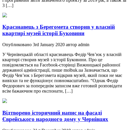
і програмний звіти зазначеного проекту за 2019 рік, а також за
3 […]
Краєзнавець з Берегомета створив у власній
квартирі музей історії Буковини
Опубликовано 3rd January 2020 автор admin
У Чернівецькій області краєзнавець Федір Чев’юк у власній
квартирі створив музей з історії Буковини. Про це
повідомляється на Facebook-сторінці Вижницької районної
державної адміністрації, пише molbuk.ua Зазначається, що
Федір Чев’юк з Берегомета відкрив музей, який поки не має
вивіски та не функціонує повномасштабно. “Однак Федір
Федорович за попереднім записом вже готовий розповідати
всім бажаючим про експонати, […]
Відтворено історичний напис на фасаді
Єврейського народного дому у Чернівцях