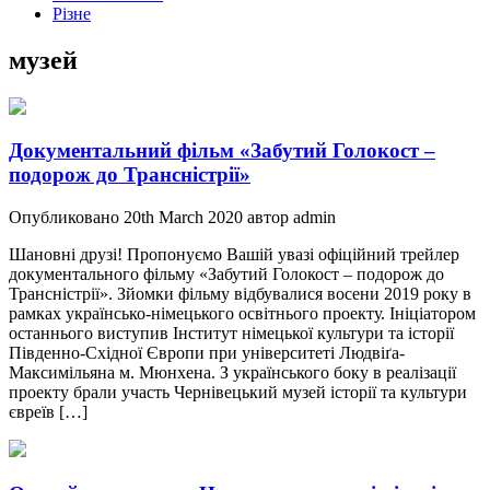
Різне
музей
Документальний фільм «Забутий Голокост –
подорож до Трансністрії»
Опубликовано 20th March 2020 автор admin
Шановні друзі! Пропонуємо Вашій увазі офіційний трейлер
документального фільму «Забутий Голокост – подорож до
Трансністрії». Зйомки фільму відбувалися восени 2019 року в
рамках українсько-німецького освітнього проекту. Ініціатором
останнього виступив Інститут німецької культури та історії
Південно-Східної Європи при університеті Людвіґа-
Максимільяна м. Мюнхена. З українського боку в реалізації
проекту брали участь Чернівецький музей історії та культури
євреїв […]