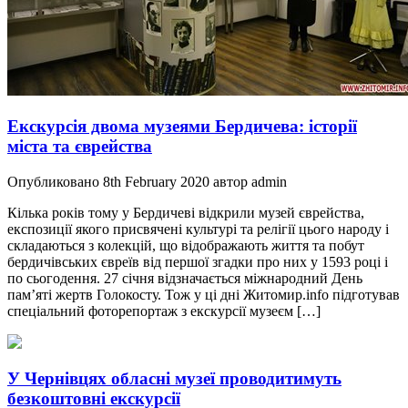
Екскурсія двома музеями Бердичева: історії
міста та єврейства
Опубликовано 8th February 2020 автор admin
Кілька років тому у Бердичеві відкрили музей єврейства,
експозиції якого присвячені культурі та релігії цього народу і
складаються з колекцій, що відображають життя та побут
бердичівських євреїв від першої згадки про них у 1593 році і
по сьогодення. 27 січня відзначається міжнародний День
пам’яті жертв Голокосту. Тож у ці дні Житомир.info підготував
спеціальний фоторепортаж з екскурсії музеєм […]
У Чернівцях обласні музеї проводитимуть
безкоштовні екскурсії