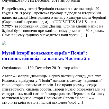
Опубликовано 21st December 2019 автор admin
В єврейському житті Чернівців сталася знаменна подія. 29
грудня 2019 року Єврейська громада відродила історичний
напис на фасаді Центрального палацу культури міста Чернівці
(Єврейський народний дім) – «JÜDISCHES HAUS – בית
ישראל» та зображення Зірки Давида. Оригінальний напис на
будівлі було знищено при капітальному ремонті в 70-х роках.
Саме в цьому будинку знаходиться наш музей. […]
Музей історії польських євреїв “Полін”:
питання, відповіді та натяки. Частина 2-я
Опубликовано 13th December 2019 автор admin
Автор – Валерій Димшиць. Першу частину огляду див. тут.
Кожному відвідувачу “Полін” належить самому “відкопати”
свою історію польських євреїв. І це праця розуму і серця,
співтворчість, спільна робота. Творці музею розраховували на
екскурсанта, який готовий попрацювати. Перше, що бачиш у
вестибюлі Музею Історії Польських Євреїв “Полін” – –
стирчить крізь отвір в підлозі дах дерев’яної […]