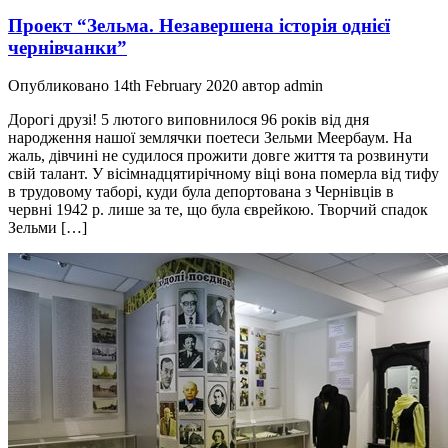
Проект “Зельма. Незавершена історія однієї
чернівчанки”
Опубликовано 14th February 2020 автор admin
Дорогі друзі! 5 лютого виповнилося 96 років від дня
народження нашої землячки поетеси Зельми Меербаум. На
жаль, дівчині не судилося прожити довге життя та розвинути
свій талант. У вісімнадцятирічному віці вона померла від тифу
в трудовому таборі, куди була депортована з Чернівців в
червні 1942 р. лише за те, що була єврейкою. Творчий спадок
Зельми […]