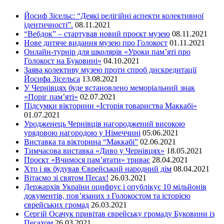
Йосиф Зісельс: “Деякі релігійні аспекти колективної
ідентичності”.
08.11.2021
“Вебдок” – стартував новий проєкт музею
08.11.2021
Нове дитяче видання музею про Голокост
01.11.2021
Онлайн-турнір для школярів «Уроки пам’яті про
Голокост на Буковині»
04.10.2021
Заява колективу музею проти спроб дискредитації
Йосифа Зісельса
13.08.2021
У Чернівцях буде встановлено меморіальний знак
«Поріг пам’яті»
02.07.2021
Підсумки вікторини «Історія товариства Маккабі»
01.07.2021
Уродженець Чернівців нагороджений високою
урядовою нагородою у Німеччині
05.06.2021
Виставка та вікторина “Маккабі”
02.06.2021
Тимчасова виставка «Диво у Чернівцях»
18.05.2021
Проєкт «Вчимося пам’ятати» триває
28.04.2021
Хто і як будував Єврейський народний дім
08.04.2021
Вітаємо зі святом Песах!
26.03.2021
Держархів України оцифрує і опублікує 10 мільйонів
документів, пов’язаних з Голокостом та історією
єврейських громад
26.03.2021
Сергій Осачук привітав єврейську громаду Буковини із
Песахом
26.03.2021