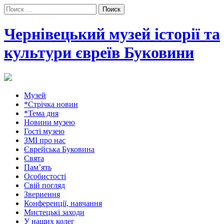
Поиск:
Чернівецький музей історії та
культури євреїв Буковини
Музей
*Стрічка новин
*Тема дня
Новини музею
Гості музею
ЗМІ про нас
Єврейська Буковина
Свята
Пам’ять
Особистості
Свій погляд
Звернення
Конференції, навчання
Мистецькі заходи
У наших колег