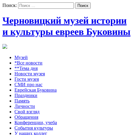
Поиск:
Черновицкий музей истории
и культуры евреев Буковины
Музей
*Все новости
**Тема дня
Новости музея
Гости музея
СМИ про нас
Еврейская Буковина
Праздники
Память
Личности
Свой взгляд
Обращения
Конференции, учеба
События культуры
У наших коллег