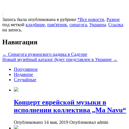
Запись была опубликована в рубрике
*Все новости
,
Разное
под меткой
кладбище
,
пам'ятник
,
синагога
,
Украина
.
Ссылка
на запись.
Навигация
←
Синагога ружинского цадика в Садгоре
Новый музейный каталог будет представлен в Украине
→
Популярное
Недавние
Случайные
Концерт еврейской музыки в
исполнении коллектива „Ma Navu“
Опубликовано 14 мая, 2019
Опубликовал admin