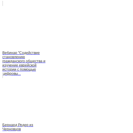
Вебинар "Содействие
становлению
гражданского общества и
изучение еврейской
истории с помощью
цифровы...
Бернард Редер из
Черновцов