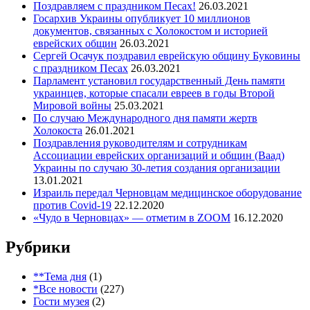
Поздравляем с праздником Песах!
26.03.2021
Госархив Украины опубликует 10 миллионов
документов, связанных с Холокостом и историей
еврейских общин
26.03.2021
Сергей Осачук поздравил еврейскую общину Буковины
с праздником Песах
26.03.2021
Парламент установил государственный День памяти
украинцев, которые спасали евреев в годы Второй
Мировой войны
25.03.2021
По случаю Международного дня памяти жертв
Холокоста
26.01.2021
Поздравления руководителям и сотрудникам
Ассоциации еврейских организаций и общин (Ваад)
Украины по случаю 30-летия создания организации
13.01.2021
Израиль передал Черновцам медицинское оборудование
против Covid-19
22.12.2020
«Чудо в Черновцах» — отметим в ZOOM
16.12.2020
Рубрики
**Тема дня
(1)
*Все новости
(227)
Гости музея
(2)