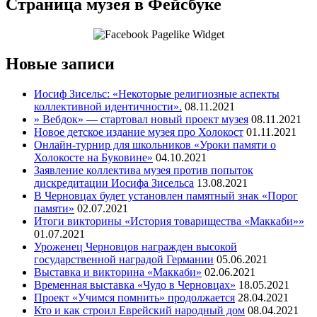
Страница музея в Фейсбуке
Новые записи
Иосиф Зисельс: «Некоторые религиозные аспекты
коллективной идентичности».
08.11.2021
» Вебдок» — стартовал новый проект музея
08.11.2021
Новое детское издание музея про Холокост
01.11.2021
Онлайн-турнир для школьников «Уроки памяти о
Холокосте на Буковине»
04.10.2021
Заявление коллектива музея против попыток
дискредитации Иосифа Зисельса
13.08.2021
В Черновцах будет установлен памятный знак «Порог
памяти»
02.07.2021
Итоги викторины «История товарищества «Маккаби»»
01.07.2021
Уроженец Черновцов награжден высокой
государственной наградой Германии
05.06.2021
Выставка и викторина «Маккаби»
02.06.2021
Временная выставка «Чудо в Черновцах»
18.05.2021
Проект «Учимся помнить» продолжается
28.04.2021
Кто и как строил Еврейский народный дом
08.04.2021