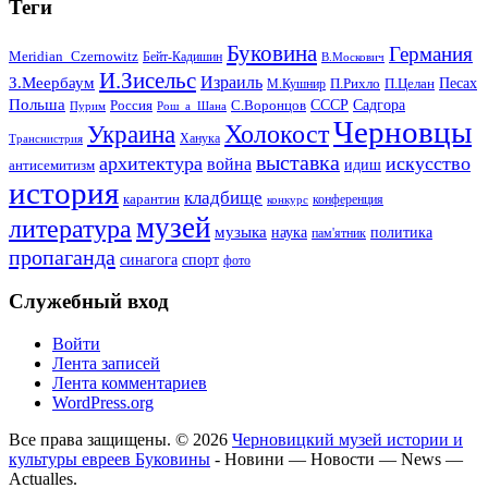
Теги
Буковина
Германия
Meridian_Czernowitz
Бейт-Кадишин
В.Москович
И.Зисельс
Израиль
З.Меербаум
Песах
П.Рихло
П.Целан
М.Кушнир
Польша
СССР
Садгора
Россия
С.Воронцов
Пурим
Рош_а_Шана
Черновцы
Холокост
Украина
Ханука
Транснистрия
выставка
архитектура
искусство
война
идиш
антисемитизм
история
кладбище
карантин
конференция
конкурс
музей
литература
музыка
наука
политика
пам'ятник
пропаганда
синагога
спорт
фото
Служебный вход
Войти
Лента записей
Лента комментариев
WordPress.org
Все права защищены. © 2026
Черновицкий музей истории и
культуры евреев Буковины
- Новини — Новости — News —
Actualles.