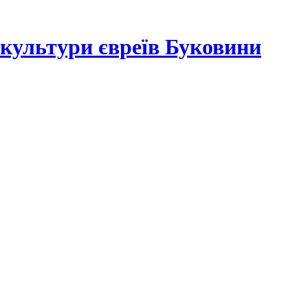
а культури євреїв Буковини