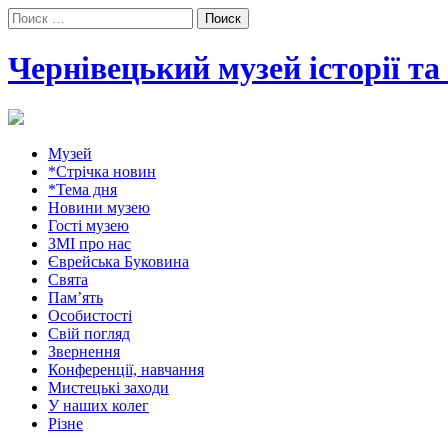
Поиск:
Чернівецький музей історії т
Музей
*Стрічка новин
*Тема дня
Новини музею
Гості музею
ЗМІ про нас
Єврейська Буковина
Свята
Пам’ять
Особистості
Свій погляд
Звернення
Конференції, навчання
Мистецькі заходи
У наших колег
Різне