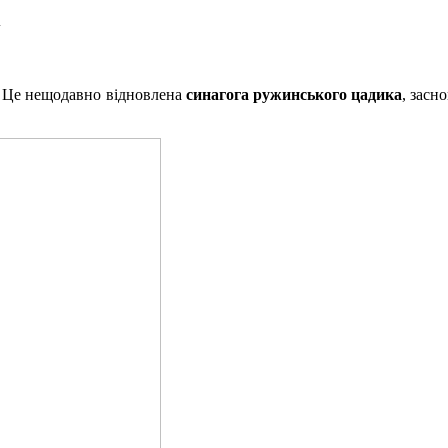
і
і. Це нещодавно відновлена
синагога ружинського цадика
, засн