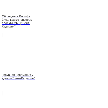
Обращение Иосифа
Зисельса к спонсорам
проекта ММЦ "Бейт-
Кадишин"
Траурная церемония у
здания "Бейт-Кадишин"