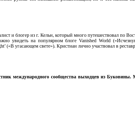
алист и блогер из г. Кельн, который много путешествовал по Во
можно увидеть на популярном блоге Vanished World («Исчезн
ight’ («В угасающем свете»). Кристиан лично участвовал в реста
тник международного сообщества выходцев из Буковины. Мн