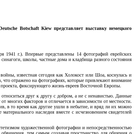
Deutsche Botschaft Kiew представляет выставку немецкого
я 1941 г.). Впервые представлены 14 фотографий еврейских
 синагоги, школы, частные дома и кладбища разного состояния
ойны, известная сегодня как Холокост или Шоа, коснулась и
в, что отражено на фотографиях, которые привлекают внимание
о проекта, фиксирующего жизнь евреев Восточной Европы.
относиться друг к другу с добром, а не с ненавистью. Данные
от многих факторов и отличается в зависимости от местности.
, в то время как другие ушли в небытие, и вряд ли их можно
е материального наследия вместе с исчезновением свидетелей
эстетизмом художественной фотографии и непосредственностью
 обвинения, тем самым создавая пространство для общения о