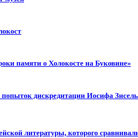
локост
оки памяти о Холокосте на Буковине»
в попыток дискредитации Иосифа Зисель
ейской литературы, которого сравнивал