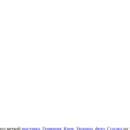
од меткой
выставка
,
Германия
,
Киев
,
Украина
,
фото
.
Ссылка
на 