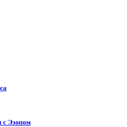
са
и с Эзопом