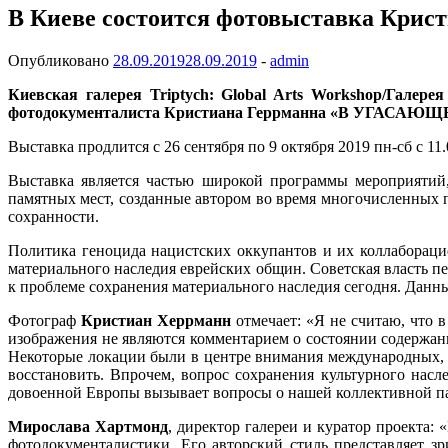
В Киеве состоится фотовыставка Крис
Опубликовано
28.09.2019
28.09.2019
-
admin
Киевская галерея Triptych: Global Arts Workshop/Галере
фотодокументалиста Кристиана Геррманна «В УГАСАЮЩЕМ
Выставка продлится с 26 сентября по 9 октября 2019 пн-сб с 11.
Выставка является частью широкой программы мероприятий,
памятных мест, созданные автором во время многочисленных п
сохранности.
Политика геноцида нацистских оккупантов и их коллабораци
материального наследия еврейских общин. Советская власть п
к проблеме сохранения материального наследия сегодня. Дан
Фотограф
Кристиан Херрманн
отмечает: «Я не считаю, что в
изображения не являются комментарием о состоянии содержани
Некоторые локации были в центре внимания международных, е
восстановить. Впрочем, вопрос сохранения культурного насл
довоенной Европы вызывает вопросы о нашей коллективной п
Мирослава Хартмонд
, директор галереи и куратор проекта
фотодокументалистики. Его авторский стиль представляет з