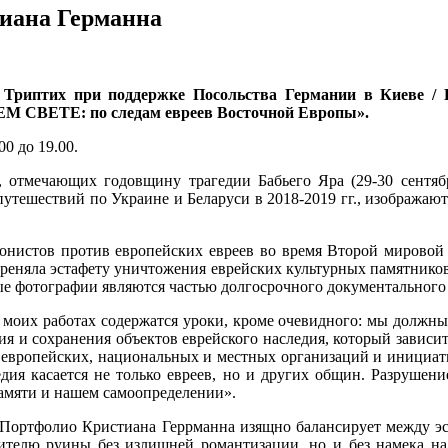
тиана Германна
я Триптих при поддержке Посольства Германии в Киеве / 
 СВЕТЕ: по следам евреев Восточной Европы».
00 до 19.00.
 отмечающих годовщину трагедии Бабьего Яра (29-30 сентябр
утешествий по Украине и Беларуси в 2018-2019 гг., изображают
онистов против европейских евреев во время Второй мировой в
ереняла эстафету уничтожения еврейских культурных памятнико
ные фотографии являются частью долгосрочного документальног
 моих работах содержатся уроки, кроме очевидного: мы должны 
я и сохранения объектов еврейского наследия, который зависит 
вропейских, национальных и местных организаций и инициатив
едия касается не только евреев, но и других общин. Разрушени
амяти и нашем самоопределении».
: «Портфолио Кристиана Геррманна изящно балансирует между 
рителю руины без излишней романтизации, но и без намека на