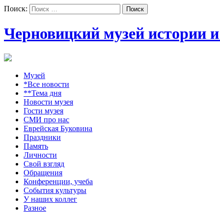
Поиск:
Черновицкий музей истории и
Музей
*Все новости
**Тема дня
Новости музея
Гости музея
СМИ про нас
Еврейская Буковина
Праздники
Память
Личности
Свой взгляд
Обращения
Конференции, учеба
События культуры
У наших коллег
Разное