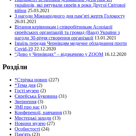
українців, які рятували євреїв в роки Другої Світової
війни
25.03.2021
З нагоди Міжнародного дня пам’яті жертв Голокосту
26.01.2021
Вітання керівникам і співробітникам Асоціації
єврейських організацій та громад (Ваад) України з
нагоди 30-річчя створення організації
13.01.2021
Ізраїль передав Чернівцям медичне обладнання проти
Covid-19
22.12.2020
“Диво у Чернівцях” – відзначимо у ZOOM
16.12.2020
Розділи
*Стрічка новин
(227)
*Тема дня
(2)
Гості музею
(2)
Єврейська Буковина
(31)
Звернення
(3)
ЗМІ про нас
(1)
Конференції, навчання
(13)
Мистецькі заходи
(13)
Новини музею
(27)
Особистості
(24)
Пам'ять
(23)