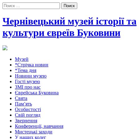
Поиск:
Чернівецький музей історії та
культури євреїв Буковини
Музей
*Стрічка новин
*Тема дня
Новини музею
Гості музею
ЗМІ про нас
Єврейська Буковина
Свята
Пам’ять
Особистості
Свій погляд
Звернення
Конференції, навчання
Мистецькі заходи
У наших колег