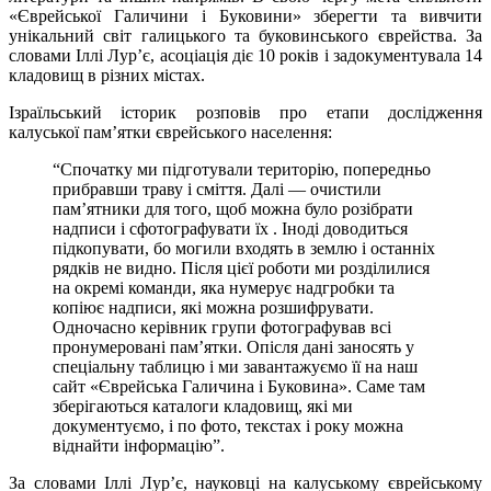
«Єврейської Галичини і Буковини» зберегти та вивчити
унікальний світ галицького та буковинського єврейства. За
словами Іллі Лур’є, асоціація діє 10 років і задокументувала 14
кладовищ в різних містах.
Ізраїльський історик розповів про етапи дослідження
калуської пам’ятки єврейського населення:
“Спочатку ми підготували територію, попередньо
прибравши траву і сміття. Далі — очистили
пам’ятники для того, щоб можна було розібрати
надписи і сфотографувати їх . Іноді доводиться
підкопувати, бо могили входять в землю і останніх
рядків не видно. Після цієї роботи ми розділилися
на окремі команди, яка нумерує надгробки та
копіює надписи, які можна розшифрувати.
Одночасно керівник групи фотографував всі
пронумеровані пам’ятки. Опісля дані заносять у
спеціальну таблицю і ми завантажуємо її на наш
сайт «Єврейська Галичина і Буковина». Саме там
зберігаються каталоги кладовищ, які ми
документуємо, і по фото, текстах і року можна
віднайти інформацію”.
За словами Іллі Лур’є, науковці на калуському єврейському