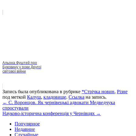
Альона Фуштей про
Буковину у роки Другої
світової війни
Запись была опубликована в рубрике
*Стрічка новин
,
Різне
под меткой
Калуш
,
кладовище
.
Ссылка
на запись.
Навигация
←
С. Воронцов. Як чернівецькі адвокати Медведчука
спростували
Науково-історична конференція у Чернівцях
→
Популярное
Недавние
Случайные