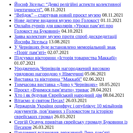
Йосиф Зісельс: “Деякі релігійні аспекти колективної
ідентичності”.
08.11.2021
“Вебдок” – стартував новий проєкт музею
08.11.2021
Нове дитяче видання музею про Голокост
01.11.2021
Онлайн-турнір для школярів «Уроки пам’яті про
Голокост на Буковині»
04.10.2021
Заява колективу музею проти спроб дискредитації
Йосифа Зісельса
13.08.2021
У Чернівцях буде встановлено меморіальний знак
«Поріг пам’яті»
02.07.2021
Підсумки вікторини «Історія товариства Маккабі»
01.07.2021
Уродженець Чернівців нагороджений високою
урядовою нагородою у Німеччині
05.06.2021
Виставка та вікторина “Маккабі”
02.06.2021
Тимчасова виставка «Диво у Чернівцях»
18.05.2021
Проєкт «Вчимося пам’ятати» триває
28.04.2021
Хто і як будував Єврейський народний дім
08.04.2021
Вітаємо зі святом Песах!
26.03.2021
Держархів України оцифрує і опублікує 10 мільйонів
документів, пов’язаних з Голокостом та історією
єврейських громад
26.03.2021
Сергій Осачук привітав єврейську громаду Буковини із
Песахом
26.03.2021
Парламент встановив державний День пам’яті