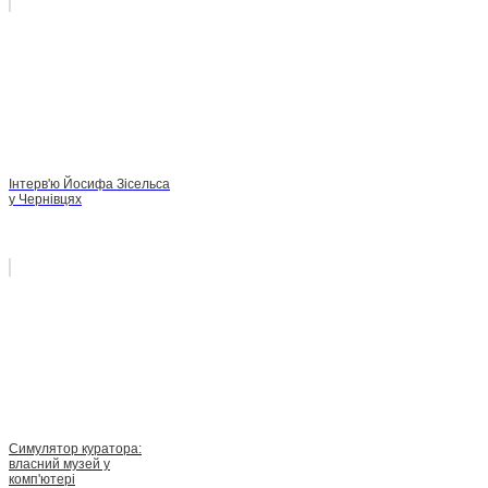
Інтерв'ю Йосифа Зісельса
у Чернівцях
Симулятор куратора:
власний музей у
комп'ютері