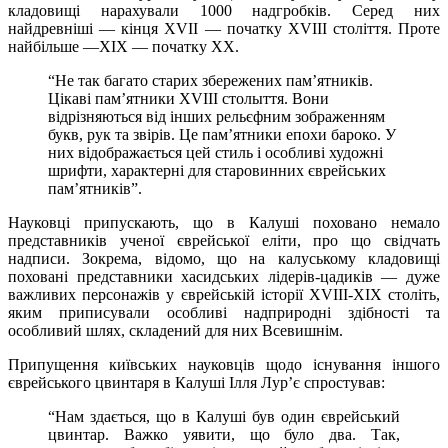
кладовищі нарахували 1000 надгробків. Серед них
найдревніші — кінця XVII — початку XVIII століття. Проте
найбільше —ХIX — початку XX.
“Не так багато старих збережених пам’ятників.
Цікаві пам’ятники XVIII столыття. Вони
відрізняються від інших рельєфним зображенням
букв, рук та звірів. Це пам’ятники епохи бароко. У
них відображається цей стиль і особливі художні
шрифти, характерні для старовинних єврейських
пам’ятників”.
Науковці припускають, що в Калуші поховано немало
представників ученої єврейської еліти, про що свідчать
надписи. Зокрема, відомо, що на калуському кладовищі
поховані представники хасидських лідерів-цадиків — дуже
важливих персонажів у єврейській історії XVIII-ХIX століть,
яким приписували особливі надприродні здібності та
особливий шлях, складений для них Всевишнім.
Припущення київських науковців щодо існування іншого
єврейського цвинтаря в Калуші Ілля Лур’є спростував:
“Нам здається, що в Калуші був один єврейський
цвинтар. Важко уявити, що було два. Так,