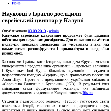
Різне
Науковці з Ізраїлю дослідили
єврейський цвинтар у Калуші
Опубликовано
03.09.2019
-
admin
Калуське єврейське кладовище продовжує бути цікавим
об’єктом для наукових досліджень. Для вивчення пам’ятки
культури приїхали ізраїльські та українські вчені, які
намагаються розшифрувати і проаналізувати надгробки
різних епох.
За словами ізраїльського історика, викладача Єрусалимського
університету і представника організації «Єврейська Галичина
і Буковина» Іллі Лур’є, більшість науковців — студенти
педагогічного коледжу «Герцог», що в ізраїльському поселенні
Алон-Швут. Проте є і представники української спільноти
«Єврейська Галичина і Буковина» (JGB). В результаті їхня
співпраця стала формуванням команди, яка зайнялася
документуванням кладовищ в Калуші, пишуть
Вікна
Студенти педагогічного коледжу «Герцог» готуються стати
вчителями історії, священних текстів, природничих наук,
літератури та інших напрямів. В свою чергу мета спільноти