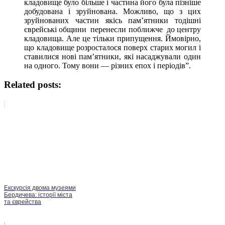
кладовище було більше і частина його була пізніше
добудована і зруйнована. Можливо, що з цих
зруйнованих частин якісь пам’ятники тодішні
єврейські общини перенесли поближче до центру
кладовища. Але це тільки припущення. Ймовірно,
що кладовище розросталося поверх старих могил і
ставилися нові пам’ятники, які насаджували один
на одного. Тому вони — різних епох і періодів”.
Related posts:
Екскурсія двома музеями
Бердичева: історії міста
та єврейства