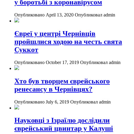
у боротьбі з коронавірусом
Опубликовано April 13, 2020
Опубликовал admin
Євреї у центрі Чернівців
пройшлися ходою на честь свята
Суккот
Опубликовано October 17, 2019
Опубликовал admin
Хто був творцем єврейського
ренесансу в Чернівцях?
Опубликовано July 6, 2019
Опубликовал admin
Науковці з Ізраїлю дослідили
єврейський цвинтар у Калуші