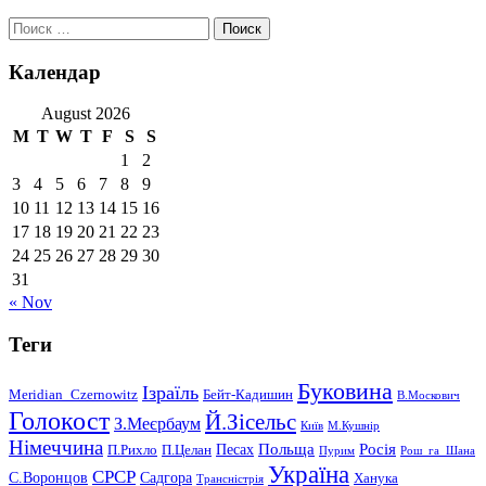
Поиск:
Календар
August 2026
M
T
W
T
F
S
S
1
2
3
4
5
6
7
8
9
10
11
12
13
14
15
16
17
18
19
20
21
22
23
24
25
26
27
28
29
30
31
« Nov
Теги
Буковина
Ізраїль
Meridian_Czernowitz
Бейт-Кадишин
В.Москович
Голокост
Й.Зісельс
З.Меєрбаум
Київ
М.Кушнір
Німеччина
Польща
Песах
Росія
П.Рихло
П.Целан
Пурим
Рош_га_Шана
Україна
СРСР
С.Воронцов
Садгора
Ханука
Трансністрія