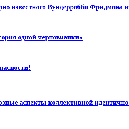
рно известного Вундеррабби Фридмана и
тория одной черновчанки»
пасности!
озные аспекты коллективной идентично