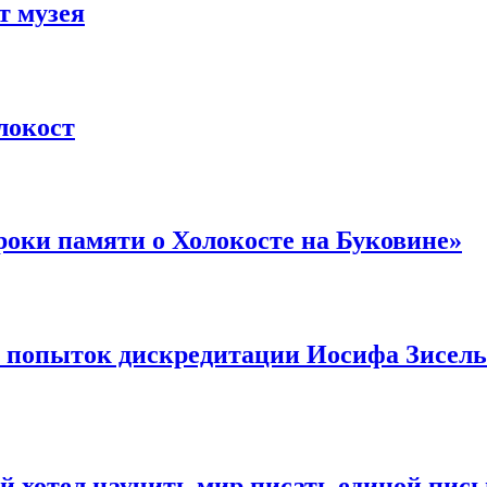
т музея
локост
оки памяти о Холокосте на Буковине»
в попыток дискредитации Иосифа Зисель
й хотел научить мир писать единой пис