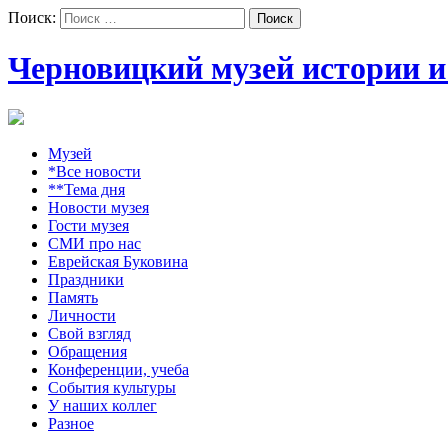
Поиск:
Черновицкий музей истории и
Музей
*Все новости
**Тема дня
Новости музея
Гости музея
СМИ про нас
Еврейская Буковина
Праздники
Память
Личности
Свой взгляд
Обращения
Конференции, учеба
События культуры
У наших коллег
Разное