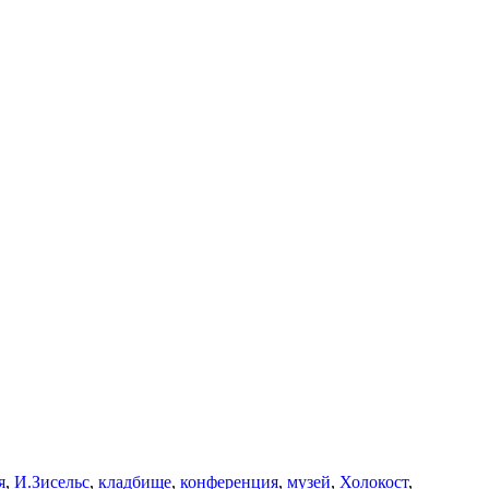
я
,
И.Зисельс
,
кладбище
,
конференция
,
музей
,
Холокост
,