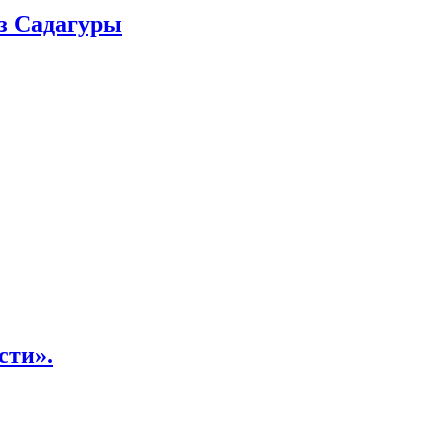
з Садагуры
сти».