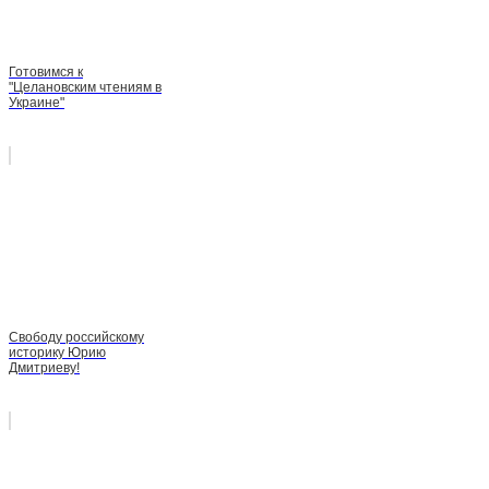
Готовимся к
"Целановским чтениям в
Украине"
Свободу российскому
историку Юрию
Дмитриеву!