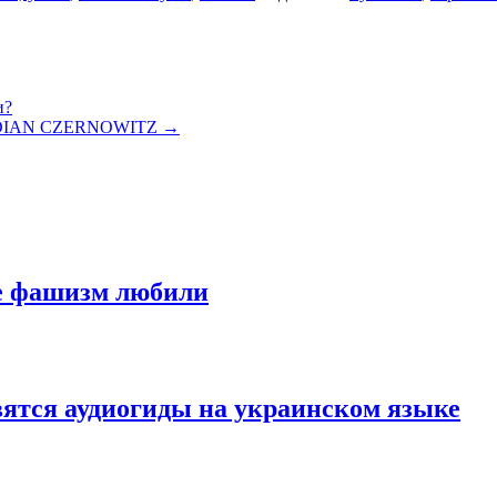
и?
ERIDIAN CZERNOWITZ
→
не фашизм любили
вятся аудиогиды на украинском языке