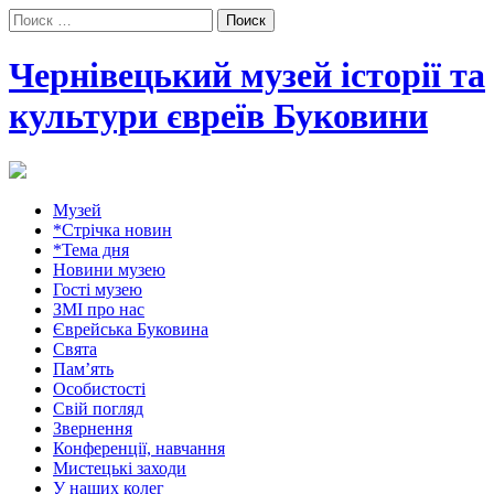
Поиск:
Чернівецький музей історії та
культури євреїв Буковини
Музей
*Стрічка новин
*Тема дня
Новини музею
Гості музею
ЗМІ про нас
Єврейська Буковина
Свята
Пам’ять
Особистості
Свій погляд
Звернення
Конференції, навчання
Мистецькі заходи
У наших колег