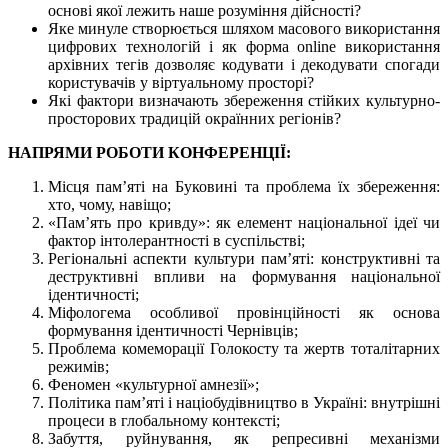
основі якої лежить наше розуміння дійсності?
Яке минуле створюється шляхом масового використання
цифрових технологій і як форма onlinе використання
архівних тегів дозволяє кодувати і декодувати спогади
користувачів у віртуальному просторі?
Які фактори визначають збереження стійких культурно-
просторових традицій окраїнних регіонів?
НАПРЯМИ РОБОТИ КОНФЕРЕНЦІЇ:
Місця пам’яті на Буковині та проблема їх збереження:
хто, чому, навіщо;
«Пам’ять про кривду»: як елемент національної ідеї чи
фактор інтолерантності в суспільстві;
Регіональні аспекти культури пам’яті: конструктивні та
деструктивні впливи на формування національної
ідентичності;
Міфологема особливої провінційності як основа
формування ідентичності Чернівців;
Проблема комеморації Голокосту та жертв тоталітарних
режимів;
Феномен «культурної амнезії»;
Політика пам’яті і націобудівництво в Україні: внутрішні
процеси в глобальному контексті;
Забуття, руйнування, як репресивні механізми