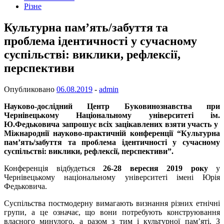
Різне
Культурна пам’ять/забуття та
проблема ідентичності у сучасному
суспільстві: виклики, рефлексії,
перспективи
Опубликовано
06.08.2019
-
admin
Науково-дослідний Центр Буковинознавства при
Чернівецькому Національному університеті ім.
Ю.Федьковича запрошує всіх зацікавлених взяти участь у
Міжнароднії науково-практичній конференції “Культурна
пам’ять/забуття та проблема ідентичності у сучасному
суспільстві: виклики, рефлексії, перспективи”.
Конференція відбудеться
26-28 вересня 2019 року
у
Чернівецькому національному університеті імені Юрія
Федьковича.
Суспільства постмодерну вимагають визнання різних етнічні
групи, а це означає, що вони потребують конструювання
власного минулого, а разом з тим і культурної пам’яті. З