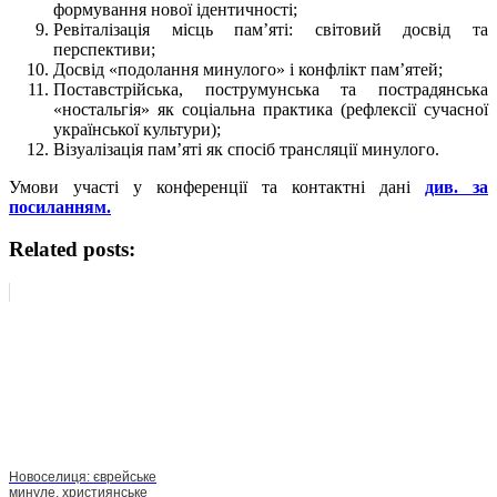
формування нової ідентичності;
Ревіталізація місць пам’яті: світовий досвід та
перспективи;
Досвід «подолання минулого» і конфлікт пам’ятей;
Поставстрійська, пострумунська та пострадянська
«ностальгія» як соціальна практика (рефлексії сучасної
української культури);
Візуалізація пам’яті як спосіб трансляції минулого.
Умови участі у конференції та контактні дані
див. за
посиланням.
Related posts:
Новоселиця: єврейське
минуле, християнське