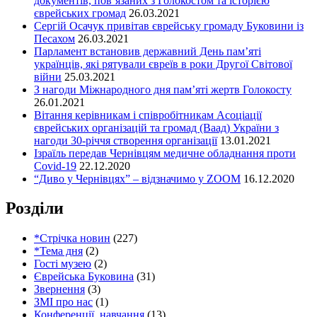
документів, пов’язаних з Голокостом та історією
єврейських громад
26.03.2021
Сергій Осачук привітав єврейську громаду Буковини із
Песахом
26.03.2021
Парламент встановив державний День пам’яті
українців, які рятували євреїв в роки Другої Світової
війни
25.03.2021
З нагоди Міжнародного дня пам’яті жертв Голокосту
26.01.2021
Вітання керівникам і співробітникам Асоціації
єврейських організацій та громад (Ваад) України з
нагоди 30-річчя створення організації
13.01.2021
Ізраїль передав Чернівцям медичне обладнання проти
Covid-19
22.12.2020
“Диво у Чернівцях” – відзначимо у ZOOM
16.12.2020
Розділи
*Стрічка новин
(227)
*Тема дня
(2)
Гості музею
(2)
Єврейська Буковина
(31)
Звернення
(3)
ЗМІ про нас
(1)
Конференції, навчання
(13)