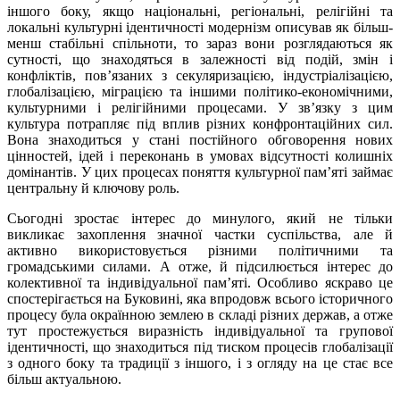
іншого боку, якщо національні, регіональні, релігійні та
локальні культурні ідентичності модернізм описував як більш-
менш стабільні спільноти, то зараз вони розглядаються як
сутності, що знаходяться в залежності від подій, змін і
конфліктів, пов’язаних з секуляризацією, індустріалізацією,
глобалізацією, міграцією та іншими політико-економічними,
культурними і релігійними процесами. У зв’язку з цим
культура потрапляє під вплив різних конфронтаційних сил.
Вона знаходиться у стані постійного обговорення нових
цінностей, ідей і переконань в умовах відсутності колишніх
домінантів. У цих процесах поняття культурної пам’яті займає
центральну й ключову роль.
Сьогодні зростає інтерес до минулого, який не тільки
викликає захоплення значної частки суспільства, але й
активно використовується різними політичними та
громадськими силами. А отже, й підсилюється інтерес до
колективної та індивідуальної пам’яті. Особливо яскраво це
спостерігається на Буковині, яка впродовж всього історичного
процесу була окраїнною землею в складі різних держав, а отже
тут простежується виразність індивідуальної та групової
ідентичності, що знаходиться під тиском процесів глобалізації
з одного боку та традиції з іншого, і з огляду на це стає все
більш актуальною.