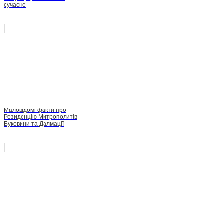
сучасне
Маловідомі факти про
Резиденцію Митрополитів
Буковини та Далмації