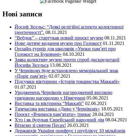
Нові записи
Йосиф Зісельс: “Деякі релігійні аспекти колективної
ідентичності”.
08.11.2021
“Вебдок” – стартував новий проєкт музею
08.11.2021
Нове дитяче видання музею про Голокост
01.11.2021
Онлайн-турнір для школярів «Уроки пам’яті про
Голокост на Буковині»
04.10.2021
Заява колективу музею проти спроб дискредитації
Йосифа Зісельса
13.08.2021
У Чернівцях буде встановлено меморіальний знак
«Поріг пам’яті»
02.07.2021
Підсумки вікторини «Історія товариства Маккабі»
01.07.2021
Уродженець Чернівців нагороджений високою
урядовою нагородою у Німеччині
05.06.2021
Виставка та вікторина “Маккабі”
02.06.2021
Тимчасова виставка «Диво у Чернівцях»
18.05.2021
Проєкт «Вчимося пам’ятати» триває
28.04.2021
Хто і як будував Єврейський народний дім
08.04.2021
Вітаємо зі святом Песах!
26.03.2021
Держархів України оцифрує і опублікує 10 мільйонів