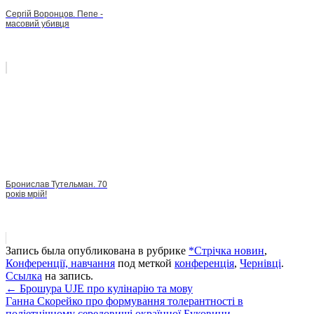
Сергій Воронцов. Пепе -
масовий убивця
Бронислав Тутельман. 70
років мрій!
Запись была опубликована в рубрике
*Стрічка новин
,
Конференції, навчання
под меткой
конференція
,
Чернівці
.
Ссылка
на запись.
Навигация
←
Брошура UJE про кулінарію та мову
Ганна Скорейко про формування толерантності в
поліетнічному середовищі окраїнної Буковини
→