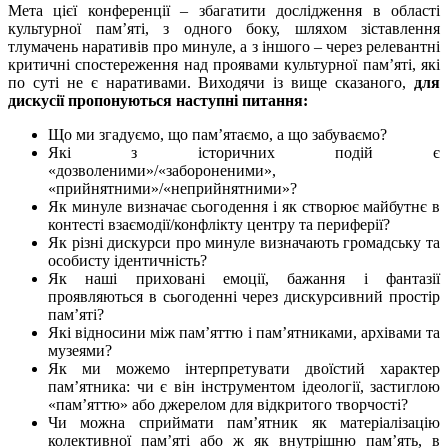
Мета цієї конференції – збагатити дослідження в області
культурної пам’яті, з одного боку, шляхом зіставлення
тлумачень наративів про минуле, а з іншого – через релевантні
критичні спостереження над проявами культурної пам’яті, які
по суті не є наративами. Виходячи із вище сказаного,
для
дискусії пропонуються наступні питання:
Що ми згадуємо, що пам’ятаємо, а що забуваємо?
Які з історичних подій є
«дозволеними»/«забороненими»,
«прийнятними»/«неприйнятними»?
Як минуле визначає сьогодення і як створює майбутнє в
контесті взаємодії/конфлікту центру та периферії?
Як різні дискурси про минуле визначають громадську та
особисту ідентичність?
Як наші приховані емоції, бажання і фантазії
проявляються в сьогоденні через дискурсивний простір
пам’яті?
Які відносини між пам’яттю і пам’ятниками, архівами та
музеями?
Як ми можемо інтерпретувати двоїстий характер
пам’ятника: чи є він інструментом ідеології, застиглою
«пам’яттю» або джерелом для відкритого творчості?
Чи можна сприймати пам’ятник як матеріалізацію
колективної пам’яті або ж як внутрішню пам’ять, в