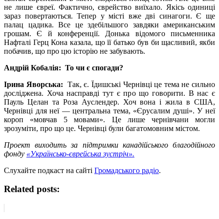
не лише євреї. Фактично, єврейство виїхало. Якісь одиниці
зараз повертаються. Тепер у місті вже дві синагоги. Є ще
палац цадика. Все це здебільшого завдяки американським
грошам. Є й конференції. Донька відомого письменника
Нафталі Герц Кона казала, що її батько був би щасливий, якби
побачив, що про цю історію не забувають.
Андрій Кобалія: То чи є спогади?
Ірина Яворська:
Так, є. Їдишські Чернівці це тема не сильно
досліджена. Хоча насправді тут є про що говорити. В нас є
Пауль Целан та Роза Ауслендер. Хоч вона і жила в США,
Чернівці для неї — центральна тема, «Єрусалим душі». У неї
короп «мовчав 5 мовами». Це лише чернівчани могли
зрозуміти, про що це. Чернівці були багатомовним містом.
Проект виходить за підтримки канадійського благодійного
фонду
«Українсько-єврейська зустріч».
Слухайте подкаст на сайті
Громадського радіо
.
Related posts: