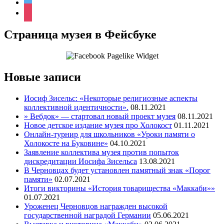
twitter
instagram
Страница музея в Фейсбуке
Новые записи
Иосиф Зисельс: «Некоторые религиозные аспекты
коллективной идентичности».
08.11.2021
» Вебдок» — стартовал новый проект музея
08.11.2021
Новое детское издание музея про Холокост
01.11.2021
Онлайн-турнир для школьников «Уроки памяти о
Холокосте на Буковине»
04.10.2021
Заявление коллектива музея против попыток
дискредитации Иосифа Зисельса
13.08.2021
В Черновцах будет установлен памятный знак «Порог
памяти»
02.07.2021
Итоги викторины «История товарищества «Маккаби»»
01.07.2021
Уроженец Черновцов награжден высокой
государственной наградой Германии
05.06.2021