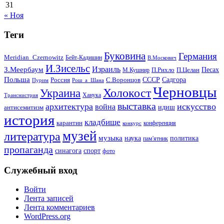
31
« Ноя
Теги
Буковина
Германия
Meridian_Czernowitz
Бейт-Кадишин
В.Москович
И.Зисельс
Израиль
З.Меербаум
Песах
П.Рихло
П.Целан
М.Кушнир
Польша
СССР
Садгора
Россия
С.Воронцов
Пурим
Рош_а_Шана
Черновцы
Холокост
Украина
Ханука
Транснистрия
выставка
архитектура
искусство
война
идиш
антисемитизм
история
кладбище
карантин
конференция
конкурс
музей
литература
музыка
наука
политика
пам'ятник
пропаганда
синагога
спорт
фото
Служебный вход
Войти
Лента записей
Лента комментариев
WordPress.org