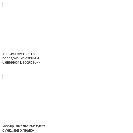
Ультиматум СССР о
передаче Буковины и
Северной Бессарабии
Иосиф Зисельс выступит
с лекцией о право-