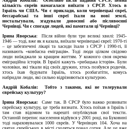
Андрій Кобалія: Особливо після падіння СРСР, певна
кількість євреїв намагалася виїхати з СРСР. Хтось в
Ізраїль чи США. Чи є приклади, коли чернівецькі євреї,
бессарабські та інші євреї їхали на нові землі,
ностальгували, згадували довоєнні або післявоєнні
Чернівці. Чи є спогади людей, які памятали ці Чернівці?
Ірина Яворська
: Після війни були три великi хвилі: 1945-
1946 — тоді, вже як я казала, виїхали чернівецькі євреї: 1970-ті
– це забезпечені лікарі та хасиди їхали з СРСР і 1990-ті, її
називають «ковбасна еміграція
»
. Тоді люди цілком свідомо
люди виїжджали за кращим життям. У кожного своя окрема
еміграційна історія. В Ізраїлі кажуть «рибацька історія
»
. Були
чоловіки, які тікали від своїх дружин, хтось позбувся родичів,
хтось їхав будувати Ізраїль, хтось розбагатіти, комусь
набридли люди, які сильно відрізняються культурою.
Андрій Кобалія: Тобто з такими, які не толерували
єврейську культуру?
Ірина Яворська:
Саме так. В СРСР було важко розвивати
єврейську культуру, це треба визнати. Хтось поїхав в Ізраїль і
там став відомим та нарешті опублікував свої тексти.
Останній перепис населення відбувся у 2001 році, на Буковині
тоді нараховувалася 1000 євреїв. У Чернівцях 104. Хоча на
святах єврейських в місті сходяться понад сотня. Але це вже