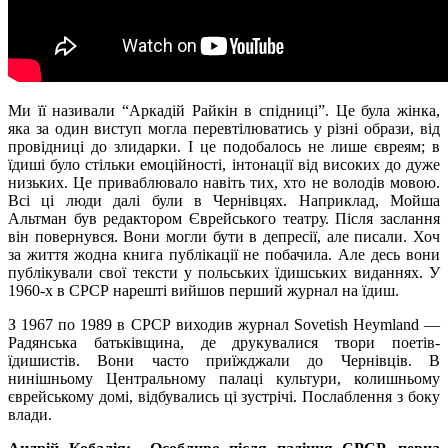
Ми її називали “Аркадій Райкін в спідниці”. Це була жінка,
яка за один виступ могла перевтілюватись у різні образи, від
провідниці до злидарки. І це подобалось не лише євреям; в
їдиші було стільки емоційності, інтонації від високих до дуже
низьких. Це приваблювало навіть тих, хто не володів мовою.
Всі ці люди далі були в Чернівцях. Наприклад, Мойша
Альтман був редактором Єврейського театру. Після заслання
він повернувся. Вони могли бути в депресії, але писали. Хоч
за життя жодна книга публікації не побачила. Але десь вони
публікували свої тексти у польських їдишських виданнях. У
1960-х в СРСР нарешті вийшов перший журнал на їдиш.
З 1967 по 1989 в СРСР виходив журнал Sovetish Heymland —
Радянська батьківщина, де друкувалися твори поетів-
їдишистів. Вони часто приїжджали до Чернівців. В
нинішньому Центральному палаці культури, колишньому
єврейському домі, відбувались ці зустрічі. Послаблення з боку
влади.