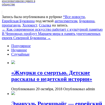
консервативном сдвиге в
обществе
Запись была опубликована в рубрике
*Все новости
,
Еврейская Буковина
под меткой
антисемитизм
,
Буковина
,
пропаганда
,
Холокост
.
Ссылка
на запись.
Навигация
←
Как современное искусство работает с культурной памятью
В Черновцах пройдут Маршем мира в память уничтоженных
евреев Северной Буковины
→
Популярное
Недавние
Случайные
«Жмурки со смертью. Детские
рассказы о недетской истории»
Опубликовано 20 октября, 2018
Опубликовал admin
Эмануэль Розенцвайг — еврейский