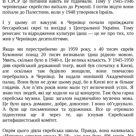
В СРСР це питання навіть не підіймали. Тому у 1945-1946
чернівецьке єврейство виїхало до Румунії. І потім звідти вони
поїхали до Палестини, коли у 1948 утворився Ізраїль.
І у цьому от вакуумі в Чернівці почали приїжджати
бессарабські євреї та вихідці з Центральної України. Тому
ренесанс та відродження культури їдиш — це не про тих, хто
жив у Чернівцях десятиліттями.
Якщо ми перестрибнемо до 1959 року, з 40 тисяч євреїв
Буковини понад 20 тисяч визнавали їдиш рідною мовою.
Уявіть, скільки було в 1940-х. Це велика кількість. У 1945-1950
діяв єврейський державний театр, який був спочатку в Києві,
але оскільки там будівлю знищили, вони тимчасово
перебрались в Чернівці. Їм надали нинішній Академічний
палац. Вони були не дуже цьому раді, бо в Києві все ж більше
глядачів. Але п’ять років вони мали тут величезний успіх. Я
знаю тих людей, які ще ходили на ці концерти. Там була гарна
єврейська музика. Їдиш загалом надзвичайно музична мова.
Це було щось домашнє, добре, довоєнне. І воно об’єднувало.
А були ще письменники та художники. Все це отримало
піднесення ще й через те, що існував Єврейський
антифашистський комітет.
Окрім цього діяла єврейська школа. Правда, вона називалась
«Неповна середня школа №18», але там було 406 учнів. Усі