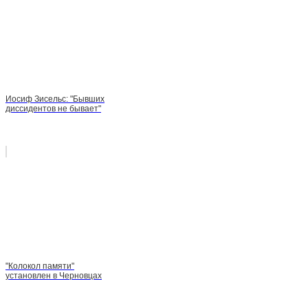
Иосиф Зисельс: "Бывших
диссидентов не бывает"
"Колокол памяти"
установлен в Черновцах