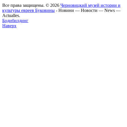
Все права защищены. © 2026
Черновицкий музей истории и
культуры евреев Буковины
- Новини — Новости — News —
Actualles.
Бодибилдинг
Наверх