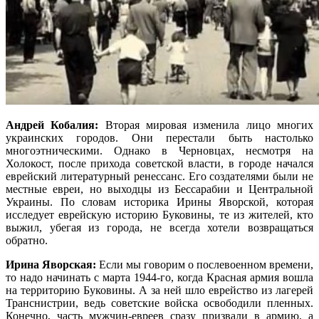
Андрей Кобалия:
Вторая мировая изменила лицо многих
украинских городов. Они перестали быть настолько
многоэтническими. Однако в Черновцах, несмотря на
Холокост, после прихода советской власти, в городе начался
еврейский литературный ренессанс. Его создателями были не
местные евреи, но выходцы из Бессарабии и Центральной
Украины. По словам историка Ирины Яворской, которая
исследует еврейскую историю Буковины, те из жителей, кто
выжил, убегая из города, не всегда хотели возвращаться
обратно.
Ирина Яворская:
Если мы говорим о послевоенном времени,
то надо начинать с марта 1944-го, когда Красная армия вошла
на территорию Буковины. А за ней шло еврейство из лагерей
Транснистрии, ведь советские войска освободили пленных.
Конечно, часть мужчин-евреев сразу призвали в армию, а