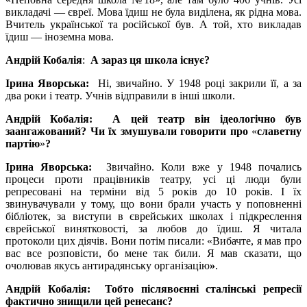
викладачі — євреї. Мова їдиш не була виділена, як рідна мова.
Вчитель української та російської був. А той, хто викладав
їдиш — іноземна мова.
Андрій Кобалія
:
А зараз ця школа існує?
Ірина Яворська:
Ні, звичайно. У 1948 році закрили її, а за
два роки і театр. Учнів відправили в інші школи.
Андрій Кобалія: А цей театр він ідеологічно був
заангажований? Чи їх змушували говорити про
«
славетну
партію
»
?
Ірина Яворська:
Звичайно. Коли вже у 1948 почались
процеси проти працівників театру, усі ці люди були
репресовані на терміни від 5 років до 10 років. І їх
звинувачували у тому, що вони брали участь у поповненні
бібліотек, за виступи в єврейських школах і підкреслення
єврейської винятковості, за любов до їдиш. Я читала
протоколи цих діячів. Вони потім писали: «Вибачте, я мав про
вас все розповісти, бо мене так били. Я мав сказати, що
очолював якусь антирадянську організацію
»
.
Андрій Кобалія: Тобто післявоєнні сталінські репресії
фактично знищили цей ренесанс?