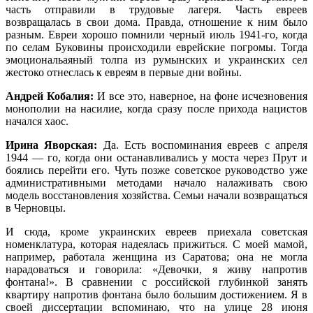
часть отправили в трудовые лагеря. Часть евреев
возвращалась в свои дома. Правда, отношение к ним было
разным. Евреи хорошо помнили черный июль 1941-го, когда
по селам Буковины происходили еврейские погромы. Тогда
эмоциональаяный толпа из румынских и украинских сел
жестоко отнеслась к евреям в первые дни войны.
Андрей Кобалия:
И все это, наверное, на фоне исчезновения
монополии на насилие, когда сразу после прихода нацистов
начался хаос.
Ирина Яворская:
Да. Есть воспоминания евреев с апреля
1944 — го, когда они останавливались у моста через Прут и
боялись перейти его. Чуть позже советское руководство уже
административными методами начало налаживать свою
модель восстановления хозяйства. Семьи начали возвращаться
в Черновцы.
И сюда, кроме украинских евреев приехала советская
номенклатура, которая надеялась прижиться. С моей мамой,
например, работала женщина из Саратова; она не могла
нарадоваться и говорила: «Девочки, я живу напротив
фонтана!». В сравнении с российской глубинкой занять
квартиру напротив фонтана было большим достижением. Я в
своей диссертации вспоминаю, что на улице 28 июня