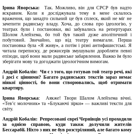
Ірина Яворська:
Так. Можливо, він для СРСР був надто
яскравим. Коли я досліджувала тему в мене склалось
враження, що занадто сильний це був сплеск, який не міг не
зачепити радянську владу. Хоча, до слова про ідеологію, у
театрах були і постановки, які забувались на репертуарах
Шолом Алейхема, бо той був такий дуже аполітичний і
побутовий. Звичайно, що від театру вимагали. Перша
постановка була «Я живу
»
, а потім i різні антифашистські. Я
читала переписку, де режисерів змушували доробляти певні
епізоди, щоб вони мали радянське забарвлення. Важко їм було
зберігати мову та догоджати ідеологічним вимогам.
Андрій Кобалія: Чи є з того, що готував той театр речі, які
і досі є цінними? Багато радянських текстів зараз немає
ніякої цінності, бо вони створювались, щоб отримати
квартиру.
Ірина Яворська
: Аякже! Твори Шалом Алейхема вічні.
«Тев’є молочник
»
та «Блукаючі зірки
»
— важливі тексти для
світу.
Андрій Кобалія: Репресовані євреї Чернівців усі проходили
за однією справою, куди також долучили жителів
Бессарабії. Ніхто з них не був розстріляний, але багато кому