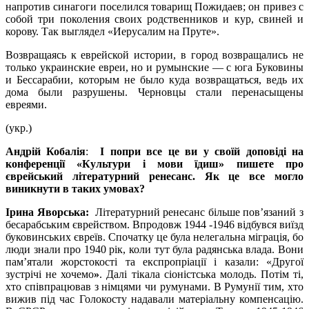
напротив синагоги поселился товарищ Пожидаев; он привез с
собой три поколения своих родственников и кур, свиней и
корову. Так выглядел «Иерусалим на Пруте».
Возвращаясь к еврейской истории, в город возвращались не
только украинские евреи, но и румынские — с юга Буковины
и Бессарабии, которым не было куда возвращаться, ведь их
дома были разрушены. Черновцы стали перенасыщены
евреями.
(укр.)
Андрій Кобалія
:
І попри все це ви у своїй доповіді на
конференції «Культури і мови їдиш» пишете про
єврейський літературний ренесанс. Як це все могло
виникнути в таких умовах?
Ірина Яворська:
Літературний ренесанс більше пов’язаний з
бесарабським єврейством. Впродовж 1944 -1946 відбувся виїзд
буковинських євреїв. Спочатку це була нелегальна міграція, бо
люди знали про 1940 рік, коли тут була радянська влада. Вони
пам’ятали жорстокості та експропріації і казали: «Другої
зустрічі не хочемо
»
. Далі тікала сіоністська молодь. Потім ті,
хто співпрацював з німцями чи румунами. В Румунії тим, хто
вижив під час Голокосту надавали матеріальну компенсацію.