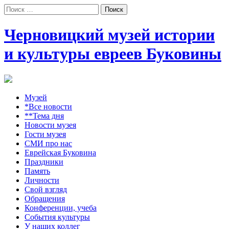
Поиск:
Черновицкий музей истории
и культуры евреев Буковины
Музей
*Все новости
**Тема дня
Новости музея
Гости музея
СМИ про нас
Еврейская Буковина
Праздники
Память
Личности
Свой взгляд
Обращения
Конференции, учеба
События культуры
У наших коллег