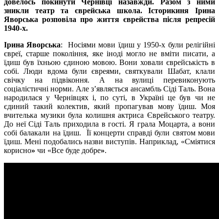
довелось покинути Чернівці назавжди. Разом з ними
зникли театр та єврейська школа. Історикиня Ірина
Яворська розповіла про життя єврейства після репресій
1940-х.
Ірина Яворська
: Носіями мови їдиш у 1950-х були релігійні
євреї, старше покоління, яке іноді могло не вміти писати, а
їдиш був їхньою єдиною мовою. Вони ховали єврейськість в
собі. Люди вдома були євреями, святкували Шабат, клали
свічку на підвіконня. А на вулиці перевиконують
соціалістичні норми. Але з’являється ансамбль Сіді Таль. Вона
народилася у Чернівцях і, по суті, в Україні це був чи не
єдиний такий колектив, який пропагував мову їдиш. Моя
вчителька музики була колишня актриса Єврейського театру.
До неї Сіді Таль приходила в гості. Я грала Моцарта, а вони
собі балакали на їдиш. Її концерти справді були святом мови
їдиш. Мені подобались назви виступів. Наприклад, «Сміятися
корисно
»
чи «Все буде добре
»
.