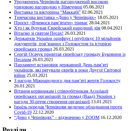
Уродженець Чернівців нагороджений високою
урядовою нагородою у Німеччині
05.06.2021
Виставка та вікторина “Маккабі”
02.06.2021
Тимчасова виставка «Диво у Чернівцях»
18.05.2021
Проєкт «Вчимося пам’ятати» триває
28.04.2021
Хто і як будував Єврейський народний дім
08.04.2021
Вітаємо зі святом Песах!
26.03.2021
Держархів України оцифрує і опублікує 10 мільйонів
документів, пов’язаних з Голокостом та історією
єврейських громад
26.03.2021
Сергій Осачук привітав єврейську громаду Буковини із
Песахом
26.03.2021
Парламент встановив державний День пам’яті
українців, які рятували євреїв в роки Другої Світової
війни
25.03.2021
З нагоди Міжнародного дня пам’яті жертв Голокосту
26.01.2021
Вітання керівникам і співробітникам Асоціації
єврейських організацій та громад (Ваад) України з
нагоди 30-річчя створення організації
13.01.2021
Ізраїль передав Чернівцям медичне обладнання проти
Covid-19
22.12.2020
“Диво у Чернівцях” – відзначимо у ZOOM
16.12.2020
Розділи