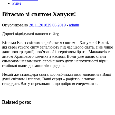
Різне
Вітаємо зі святом Хануки!
Опубликовано
28.11.2018
29.06.2019
-
admin
Дорогі відвідувачі нашого сайту,
Вітаємо Вас з світлим єврейським святом – Ханукою! Вогні,
які євреї усього світу запалюють під час цього свята, є не лише
даниною традиції, пов’язаної із героїзмом братів Маккавеїв та
дивом Храмового глечика з маслом. Вони уже давно стали
символом незламності єврейського духу, непохитності віри і
глибокої шани до заповітів предків.
Нехай же атмосфера свята, що наближається, наповнить Ваші
душі світлом і теплом, Ваші серця – радістю, а також
ствердить Вас у переконанні, що добро всепереможне.
Related posts: