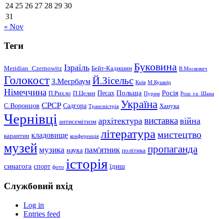
24
25
26
27
28
29
30
31
« Nov
Теги
Буковина
Ізраїль
Meridian_Czernowitz
Бейт-Кадишин
В.Москович
Голокост
Й.Зісельс
З.Меєрбаум
Київ
М.Кушнір
Німеччина
Польща
Песах
Росія
П.Рихло
П.Целан
Пурим
Рош_га_Шана
Україна
СРСР
С.Воронцов
Садгора
Ханука
Трансністрія
Чернівці
виставка
архітектура
війна
антисемітизм
література
мистецтво
кладовище
карантин
конференція
музей
пропаганда
музика
пам'ятник
наука
політика
історія
синагога
їдиш
спорт
фото
Службовий вхід
Log in
Entries feed