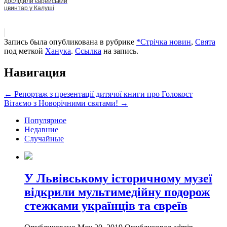
дослідили єврейський
цвинтар у Калуші
Запись была опубликована в рубрике
*Стрічка новин
,
Свята
под меткой
Ханука
.
Ссылка
на запись.
Навигация
←
Репортаж з презентації дитячої книги про Голокост
Вітаємо з Новорічними святами!
→
Популярное
Недавние
Случайные
У Львівському історичному музеї
відкрили мультимедійну подорож
стежками українців та євреїв