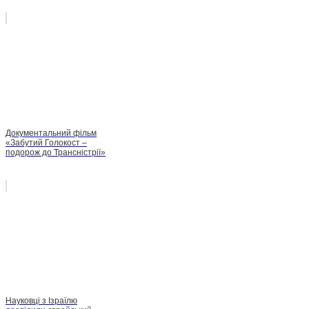
Документальний фільм
«Забутий Голокост –
подорож до Трансністрії»
Науковці з Ізраїлю