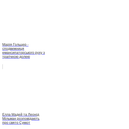
Марія Гольцер -
сподвижниця
емансипаторського руху з
трагічною долею
Елла Мадей та Леонід
Мільман розповідають
про свято Суккот