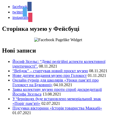
facebook
twitter
instagram
Сторінка музею у Фейсбуці
Нові записи
Йосиф Зісельс: “Деякі релігійні аспекти колективної
ідентичності”.
08.11.2021
“Вебдок” – стартував новий проєкт музею
08.11.2021
Нове дитяче видання музею про Голокост
01.11.2021
Онлайн-турнір для школярів «Уроки пам’яті про
Голокост на Буковині»
04.10.2021
Заява колективу музею проти спроб дискредитації
Йосифа Зісельса
13.08.2021
У Чернівцях буде встановлено меморіальний знак
«Поріг пам’яті»
02.07.2021
Підсумки вікторини «Історія товариства Маккабі»
01.07.2021