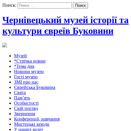
Поиск:
Чернівецький музей історії та
культури євреїв Буковини
Музей
*Стрічка новин
*Тема дня
Новини музею
Гості музею
ЗМІ про нас
Єврейська Буковина
Свята
Пам’ять
Особистості
Свій погляд
Звернення
Конференції, навчання
Мистецькі заходи
У наших колег