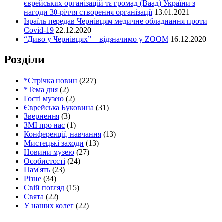
єврейських організацій та громад (Ваад) України з
нагоди 30-річчя створення організації
13.01.2021
Ізраїль передав Чернівцям медичне обладнання проти
Covid-19
22.12.2020
“Диво у Чернівцях” – відзначимо у ZOOM
16.12.2020
Розділи
*Стрічка новин
(227)
*Тема дня
(2)
Гості музею
(2)
Єврейська Буковина
(31)
Звернення
(3)
ЗМІ про нас
(1)
Конференції, навчання
(13)
Мистецькі заходи
(13)
Новини музею
(27)
Особистості
(24)
Пам'ять
(23)
Різне
(34)
Свій погляд
(15)
Свята
(22)
У наших колег
(22)