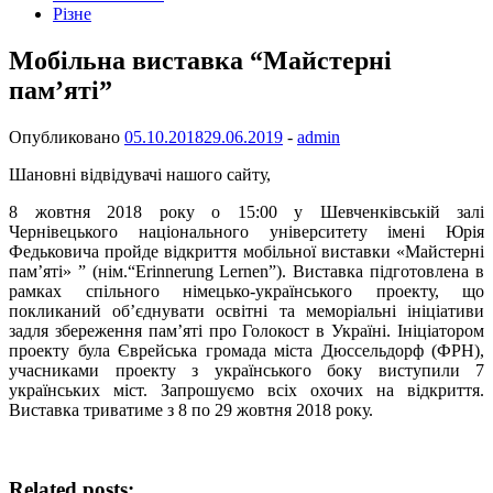
Різне
Мобільна виставка “Майстерні
пам’яті”
Опубликовано
05.10.2018
29.06.2019
-
admin
Шановні відвідувачі нашого сайту,
8 жовтня 2018 року о 15:00 у Шевченківській залі
Чернівецького національного університету імені Юрія
Федьковича пройде відкриття мобільної виставки «Майстерні
пам’яті» ” (нім.“Erinnerung Lernen”). Виставка підготовлена в
рамках спільного німецько-українського проекту, що
покликаний об’єднувати освітні та меморіальні ініціативи
задля збереження пам’яті про Голокост в Україні. Ініціатором
проекту була Єврейська громада міста Дюссельдорф (ФРН),
учасниками проекту з українського боку виступили 7
українських міст. Запрошуємо всіх охочих на відкриття.
Виставка триватиме з 8 по 29 жовтня 2018 року.
Related posts: