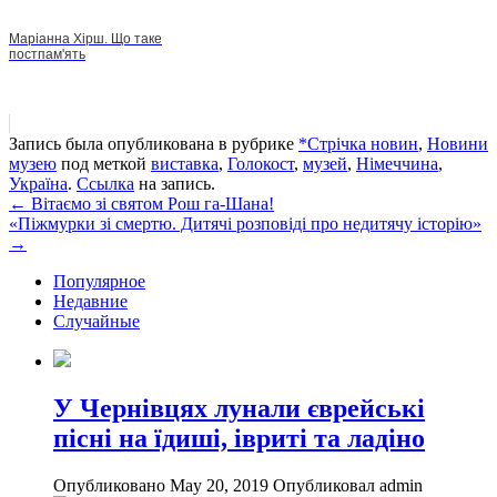
Маріанна Хірш. Що таке
постпам'ять
Запись была опубликована в рубрике
*Стрічка новин
,
Новини
музею
под меткой
виставка
,
Голокост
,
музей
,
Німеччина
,
Україна
.
Ссылка
на запись.
Навигация
←
Вітаємо зі святом Рош га-Шана!
«Піжмурки зі смертю. Дитячі розповіді про недитячу історію»
→
Популярное
Недавние
Случайные
У Чернівцях лунали єврейські
пісні на їдиші, івриті та ладіно
Опубликовано May 20, 2019
Опубликовал admin