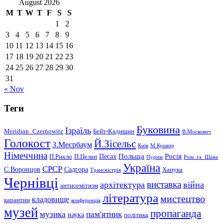
August 2026
M
T
W
T
F
S
S
1
2
3
4
5
6
7
8
9
10
11
12
13
14
15
16
17
18
19
20
21
22
23
24
25
26
27
28
29
30
31
« Nov
Теги
Буковина
Ізраїль
Meridian_Czernowitz
Бейт-Кадишин
В.Москович
Голокост
Й.Зісельс
З.Меєрбаум
Київ
М.Кушнір
Німеччина
Польща
Песах
Росія
П.Рихло
П.Целан
Пурим
Рош_га_Шана
Україна
СРСР
С.Воронцов
Садгора
Ханука
Трансністрія
Чернівці
виставка
архітектура
війна
антисемітизм
література
мистецтво
кладовище
карантин
конференція
музей
пропаганда
музика
пам'ятник
наука
політика