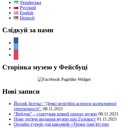
Українська
Русский
English
Deutsch
Слідкуй за нами
facebook
twitter
instagram
Сторінка музею у Фейсбуці
Нові записи
Йосиф Зісельс: “Деякі релігійні аспекти колективної
ідентичності”.
08.11.2021
“Вебдок” – стартував новий проєкт музею
08.11.2021
Нове дитяче видання музею про Голокост
01.11.2021
Онлайн-турнір для школярів «Уроки пам’яті про