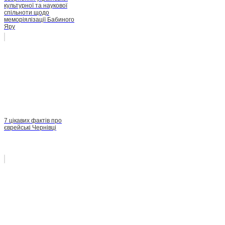
культурної та наукової
спільноти щодо
меморіялізації Бабиного
Яру
7 цікавих фактів про
єврейські Чернівці