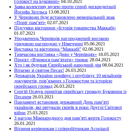
Голокост на Буковині»
04.10.2021
Заява колективу музею проти спроб дискредитації
Йосифа Зісельса
13.08.2021
У Чернівцях буде встановлено меморіальний знак
«Поріг пам’яті»
02.07.2021
Підсумки вікторини «Історія товариства Маккабі»
01.07.2021
Уродженець Чернівців нагороджений високою
урядовою нагородою у Німеччині
05.06.2021
Виставка та вікторина “Маккабі”
02.06.2021
Тимчасова виставка «Диво у Чернівцях»
18.05.2021
Проєкт «Вчимося пам’ятати» триває
28.04.2021
Хто і як будував Єврейський народний дім
08.04.2021
Вітаємо зі святом Песах!
26.03.2021
Держархів України оцифрує і опублікує 10 мільйонів
документів, пов’язаних з Голокостом та історією
єврейських громад
26.03.2021
Сергій Осачук привітав єврейську громаду Буковини із
Песахом
26.03.2021
Парламент встановив державний День пам’яті
українців, які рятували євреїв в роки Другої Світової
війни
25.03.2021
З нагоди Міжнародного дня пам’яті жертв Голокосту
26.01.2021
Вітання керівникам і співробітникам Асоціації