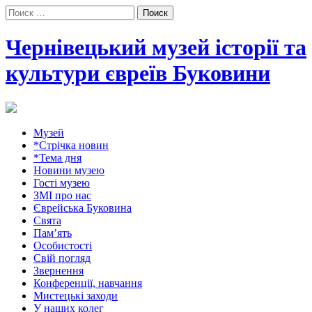
Поиск:
Чернівецький музей історії та
культури євреїв Буковини
Музей
*Стрічка новин
*Тема дня
Новини музею
Гості музею
ЗМІ про нас
Єврейська Буковина
Свята
Пам’ять
Особистості
Свій погляд
Звернення
Конференції, навчання
Мистецькі заходи
У наших колег