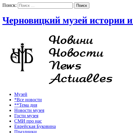
Поиск:
Черновицкий музей истории и
Музей
*Все новости
**Тема дня
Новости музея
Гости музея
СМИ про нас
Еврейская Буковина
Праздники