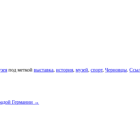
зея
под меткой
выставка
,
история
,
музей
,
спорт
,
Черновцы
.
Ссы
радой Германии
→