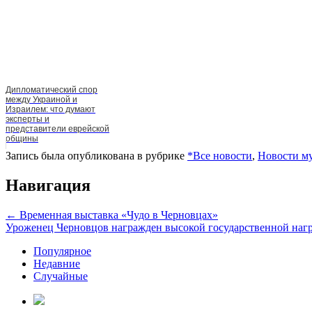
Дипломатический спор
между Украиной и
Израилем: что думают
эксперты и
представители еврейской
общины
Запись была опубликована в рубрике
*Все новости
,
Новости му
Навигация
←
Временная выставка «Чудо в Черновцах»
Уроженец Черновцов награжден высокой государственной наг
Популярное
Недавние
Случайные