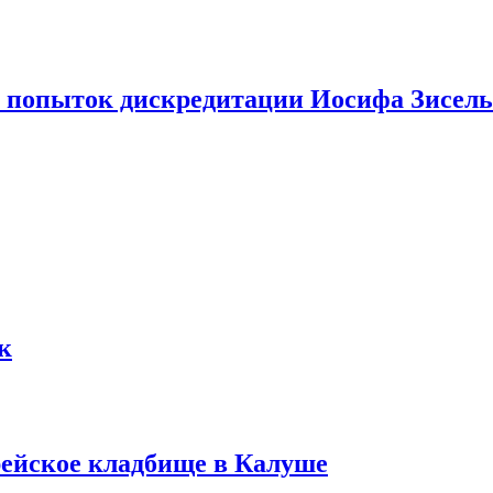
в попыток дискредитации Иосифа Зисель
к
рейское кладбище в Калуше