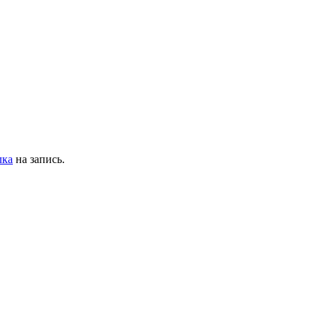
лка
на запись.