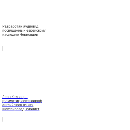
Разработан аудиогид,
посвященный еврейскому
наследию Черновцов
Леон Кельнер -
грамматик, лексикограф
английского языка,
шекспировед, сионист