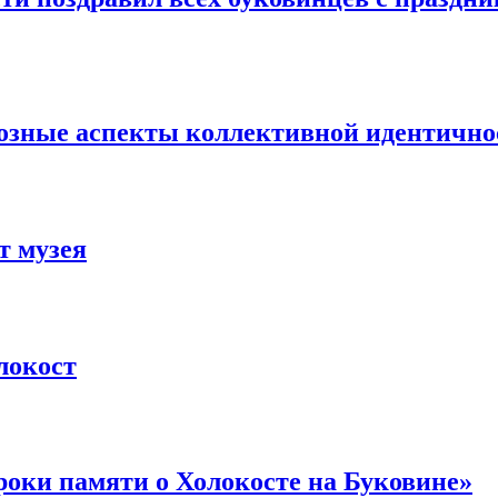
озные аспекты коллективной идентично
т музея
локост
оки памяти о Холокосте на Буковине»