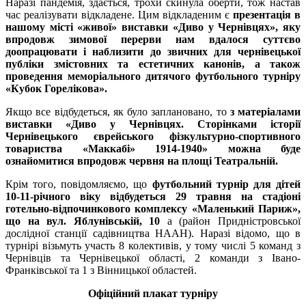
Наразі пандемія, здається, трохи скинула оберти, тож настав
час реалізувати відкладене. Цим відкладеним є
презентація в
нашому місті «живої» виставки «Диво у Чернівцях», яку
впродовж зимової перерви нам вдалося суттєво
доопрацювати і наблизити до звичних для чернівецької
публіки змістовних та естетичних канонів, а також
проведення меморіального дитячого футбольного турніру
«Кубок Горелікова».
Якщо все відбудеться, як було заплановано, то
з матеріалами
виставки «Диво у Чернівцях. Сторінками історії
Чернівецького єврейського фізкультурно-спортивного
товариства «Маккабі» 1914-1940» можна буде
ознайомитися впродовж червня на площі Театральній.
Крім того, повідомляємо, що
футбольний турнір для дітей
10-11-річного віку відбудеться 29 травня на стадіоні
готельно-відпочинкового комплексу «Маленький Париж»,
що на вул. Яблунівській, 10
а (район Придністровської
дослідної станції садівництва НААН). Наразі відомо, що в
турнірі візьмуть участь 8 колективів, у тому числі 5 команд з
Чернівців та Чернівецької області, 2 команди з Івано-
Франківської та 1 з Вінницької областей.
Офіційний плакат турніру