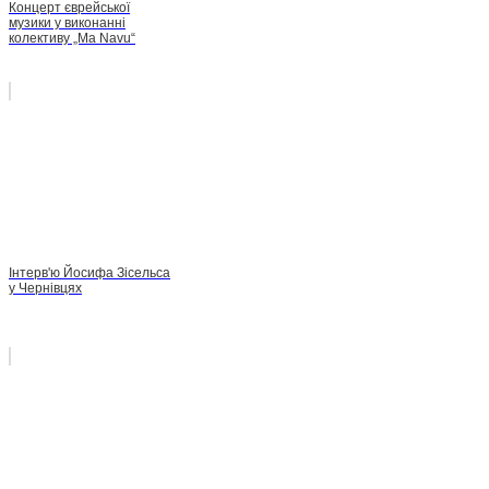
Концерт єврейської
музики у виконанні
колективу „Ma Navu“
Інтерв'ю Йосифа Зісельса
у Чернівцях