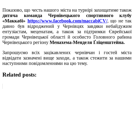
Показово, що честь нашого міста на турнірі захищатиме також
дитяча команда Чернівецького спортивного клубу
«Маккабі»
https://www.facebook.com/maccabiCV/
, що не так
давно був відроджений у Чернівцях завдяки небайдужим
ентузіастам, меценатам, а також за підтримки Єврейської
громади Чернівецької області й особисто Головного рабина
Чернівецького регіону
Менахема-Менделя Ґліценштейна.
Запрошуємо всіх зацікавлених чернівчан і гостей міста
відвідати зазначені вище заходи, а також стежити за нашими
наступними повідомленнями на цю тему.
Related posts: