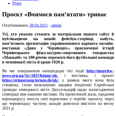
Різне
Проєкт «Вчимося пам’ятати» триває
Опубликовано
28.04.2021
-
admin
Усі, хто уважно стежить за матеріалами нашого сайту й
публікаціями на нашій фейсбук-сторінці, мабуть,
пам’ятають презентацію україномовного варіанта онлайн-
виставки «Диво у Чернівцях», присвяченої історії
Чернівецького фізкультурно-спортивного товариства
«Маккабі» та 100-річчю перемоги його футбольної команди
в чемпіонаті міста й краю 1920 р.
Як ми повідомляли напередодні тієї події
http://muzejew-
news.org.ua/?p=1837&lang=uk
, і виставка, і проєкт
https://erinnerung-lernen.de/uk/
, у рамках якого вона була
створена, стали можливими завдяки ініціативі Єврейської
громади німецького міста Дюссельдорф щодо налагодження
співпраці між нашими містами. На превеликий жаль, пандемія
коронавірусу внесла свої корективи у перебіг проєкту, через
що чернівецьку частину заходів довелося змістити на весну
2021 р.