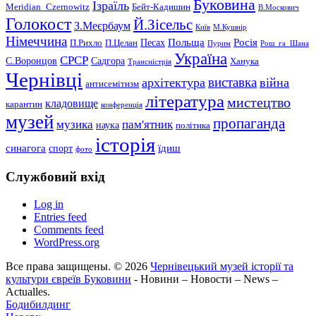
Буковина
Ізраїль
Meridian_Czernowitz
Бейт-Кадишин
В.Москович
Голокост
Й.Зісельс
З.Меєрбаум
Київ
М.Кушнір
Німеччина
Польща
Песах
Росія
П.Рихло
П.Целан
Пурим
Рош_га_Шана
Україна
СРСР
С.Воронцов
Садгора
Ханука
Трансністрія
Чернівці
виставка
архітектура
війна
антисемітизм
література
мистецтво
кладовище
карантин
конференція
музей
пропаганда
музика
пам'ятник
наука
політика
історія
синагога
їдиш
спорт
фото
Службовий вхід
Log in
Entries feed
Comments feed
WordPress.org
Все права защищены. © 2026
Чернівецький музей історії та
культури євреїв Буковини
- Новини – Новости – News –
Actualles.
Бодибилдинг