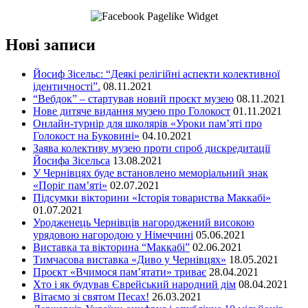
Нові записи
Йосиф Зісельс: “Деякі релігійні аспекти колективної
ідентичності”.
08.11.2021
“Вебдок” – стартував новий проєкт музею
08.11.2021
Нове дитяче видання музею про Голокост
01.11.2021
Онлайн-турнір для школярів «Уроки пам’яті про
Голокост на Буковині»
04.10.2021
Заява колективу музею проти спроб дискредитації
Йосифа Зісельса
13.08.2021
У Чернівцях буде встановлено меморіальний знак
«Поріг пам’яті»
02.07.2021
Підсумки вікторини «Історія товариства Маккабі»
01.07.2021
Уродженець Чернівців нагороджений високою
урядовою нагородою у Німеччині
05.06.2021
Виставка та вікторина “Маккабі”
02.06.2021
Тимчасова виставка «Диво у Чернівцях»
18.05.2021
Проєкт «Вчимося пам’ятати» триває
28.04.2021
Хто і як будував Єврейський народний дім
08.04.2021
Вітаємо зі святом Песах!
26.03.2021