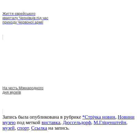
Життя єврейського
кварталу Чернівців під час
приходу Червоної армії
На честь Міжнародного
дня музеїв
Запись была опубликована в рубрике
*Стрічка новин
,
Новини
музею
под меткой
виставка
,
Дюссельдорф
,
М.Гліценштейн
,
музей
,
спорт
.
Ссылка
на запись.