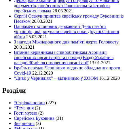
Держархів України оцифрує і опублікує 10 мільйонів
документів, пов’язаних з Голокостом та історією
єврейських громад
26.03.2021
Сергій Осачук привітав єврейську громаду Буковини із
Песахом
26.03.2021
Парламент встановив державний День пам’яті
українців, які рятували євреїв в роки Другої Світової
війни
25.03.2021
З нагоди Міжнародного дня пам’яті жертв Голокосту
26.01.2021
Вітання керівникам і співробітникам Асоціації
єврейських організацій та громад (Ваад) України з
нагоди 30-річчя створення організації
13.01.2021
Ізраїль передав Чернівцям медичне обладнання проти
Covid-19
22.12.2020
“Диво у Чернівцях” – відзначимо у ZOOM
16.12.2020
Розділи
*Стрічка новин
(227)
*Тема дня
(2)
Гості музею
(2)
Єврейська Буковина
(31)
Звернення
(3)
ЗМІ про нас
(1)