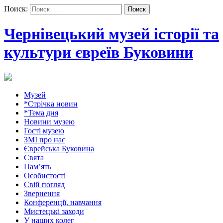
Поиск:
Чернівецький музей історії та
культури євреїв Буковини
Музей
*Стрічка новин
*Тема дня
Новини музею
Гості музею
ЗМІ про нас
Єврейська Буковина
Свята
Пам’ять
Особистості
Свій погляд
Звернення
Конференції, навчання
Мистецькі заходи
У наших колег