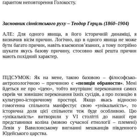
ґарантом неповторення Голокосту.
Засновник сіоністського руху – Теодор Герцль (1860–1904)
АЛЕ: Для одного явища, в його історичній динаміці, я
визначив вісім причин. Логічно, що в одного явища не може
бути багато причин, навіть взаємопов’язаних, а тому потрібно
шукати якусь базову причину, стосовно якої решта причин
мають похідний характер.
ПІДСУМОК: Як на мене, такою базовою – філософсько-
антропологічною – причиною є
«позиція обраности»
. Мені
йдеться не про «ідею», тобто внутрішнє переконання самих
євреїв чи зовнішнє переконання їхніх сусідів, а про позицію в
культурно-історичному просторі. Якщо якась відносно
гомогенна спільнота маніфестує свою «унікальність», то
історична доля цієї спільноти теж буде особливою. Цю
«унікальність» витворили у VI столітті до нашої ери
представники коліна (мовою сучасної етнології – племені)
Левія у Вавилонському вигнанні мешканців південного
Юдейського царства.