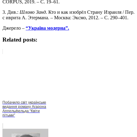
CORPUS, 2019. – С. 19–61.
3. Див.:
Шломо Занд
. Кто и как изобрёл Страну Израиля / Пер.
с иврита А. Этермана. – Москва: Эксмо, 2012. – С. 290–401.
Джерело –
“Україна модерна”.
Related posts:
Побачило світ українське
видання роману Агарона
Аппельфельда “Квіти
пітьми”