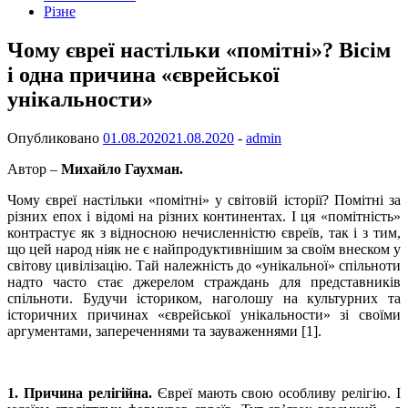
Різне
Чому євреї настільки «помітні»? Вісім
і одна причина «єврейської
унікальности»
Опубликовано
01.08.2020
21.08.2020
-
admin
Автор –
Михайло Гаухман.
Чому євреї настільки «помітні» у світовій історії? Помітні за
різних епох і відомі на різних континентах. І ця «помітність»
контрастує як з відносною нечисленністю євреїв, так і з тим,
що цей народ ніяк не є найпродуктивнішим за своїм внеском у
світову цивілізацію. Тай належність до «унікальної» спільноти
надто часто стає джерелом страждань для представників
спільноти. Будучи істориком, наголошу на культурних та
історичних причинах «єврейської унікальности» зі своїми
аргументами, запереченнями та зауваженнями [1].
1. Причина релігійна.
Євреї мають свою особливу релігію. І