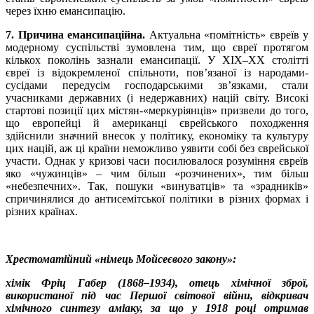
через їхню емансипацію.
7. Причина емансипаційна.
Актуальна «помітність» євреїв у
модерному суспільстві зумовлена тим, що євреї протягом
кількох поколінь зазнали емансипації. У ХІХ–ХХ столітті
євреї із відокремленої спільноти, пов’язаної із народами-
сусідами передусім господарськими зв’язками, стали
учасниками державних (і недержавних) націй світу. Високі
стартові позиції цих містян-«меркуріянців» призвели до того,
що европейці й американці єврейського походження
здійснили значний внесок у політику, економіку та культуру
цих націй, аж ці країни неможливо уявити собі без єврейської
участи. Однак у кризові часи посилювалося розуміння євреїв
яко «чужинців» – чим більш «розчинених», тим більш
«небезпечних». Так, пошуки «винуватців» та «зрадників»
спричинялися до антисемітської політики в різних формах і
різних країнах.
Хрестоматійний «німець Мойсеєвого закону»:
хімік Фріц Габер (1868–1934), отець хімічної зброї,
використаної під час Першої світової війни, відкривач
хімічного синтезу аміаку, за що у 1918 році отримав