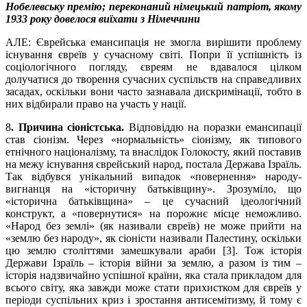
Нобелевську премію; переконаний німецький патріот, якому
1933 року довелося виїхати з Німеччини
АЛЕ: Єврейська емансипація не змогла вирішити проблему
існування євреїв у сучасному світі. Попри її успішність із
соціологічного погляду, євреям не вдавалося цілком
долучатися до творення сучасних суспільств на справедливих
засадах, оскільки вони часто зазнавала дискримінації, тобто в
них відбирали право на участь у нації.
8
. Причина сіоністська.
Відповіддю на поразки емансипації
став сіонізм. Через «нормальність» сіонізму, як типового
етнічного націоналізму, та внаслідок Голокосту, який поставив
на межу існування єврейський народ, постала Держава Ізраїль.
Так відбувся унікальний випадок «повернення» народу-
вигнанця на «історичну батьківщину». Зрозуміло, що
«історична батьківщина» – це сучасний ідеологічний
конструкт, а «повернутися» на порожнє місце неможливо.
«Народ без землі» (як називали євреїв) не може прийти на
«землю без народу», як сіоністи називали Палестину, оскільки
цю землю століттями замешкували араби [3]. Тож історія
Держави Ізраїль – історія війни за землю, а разом із тим –
історія надзвичайно успішної країни, яка стала прикладом для
всього світу, яка завжди може стати прихистком для євреїв у
періоди суспільних криз і зростання антисемітизму, й тому є