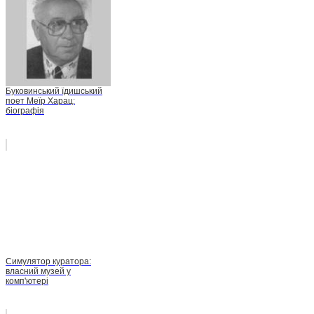
Буковинський їдишський
поет Меїр Харац:
біографія
Симулятор куратора:
власний музей у
комп'ютері