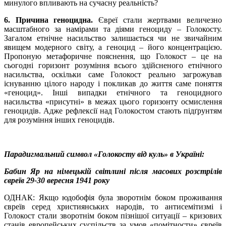
минулого впливають на сучасну реальність?
6. Причина геноцидна.
Євреї стали жертвами величезно
масштабного за намірами та діями геноциду – Голокосту.
Загалом етнічне насильство залишається чи не звичайним
явищем модерного світу, а геноцид – його концентрацією.
Пропоную метафоричне пояснення, що Голокост – це на
сьогодні горизонт розуміння всього здійсненого етнічного
насильства, оскільки саме Голокост реально загрожував
існуванню цілого народу і покликав до життя саме поняття
«геноцид». Інші випадки етнічного та геноцидного
насильства «присутні» в межах цього горизонту осмислення
геноцидів. Адже рефлексії над Голокостом стають підґрунтям
для розуміння інших геноцидів.
Парадигмальний символ «Голокосту від куль» в Україні:
Бабин Яр на німецькій світлині після масових розстрілів
євреїв 29-30 вересня 1941 року
ОДНАК: Якщо юдобофія була зворотнім боком проживання
євреїв серед християнських народів, то антисемітизмі і
Голокост стали зворотнім боком пізнішої ситуації – кризових
станів европейських суспільств за умов «помітности» євреїв