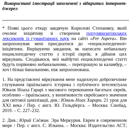
Використані ілюстрації запозичені з відкритих інтернет-
джерел
_______________________________________________________
* Появі цього етюду завдячую Кирилові Степаняну, який
очолює ініціятиву зі створення
популяризаторських
лексиконів із гуманітарних наук
на сайті
«
Per Aspera
»
. Він
запропонував мені приєднатися до «енциклопедичної»
ініціятиви. Вирішуючи завдання, як написати небанальну
енциклопедичну статтю з історії євреїв, я дійшов цих
міркувань. Сподіваюся, мої майбутні енциклопедичні статті
будуть порівняно небанальними, – перепрошую за каламбур, –
хоч і більш банальними, ніж запропонована.
1. На представлені міркування мене надихнуло доброзичливе
глузування ізраїльського історика і публічного інтелектуала
Юваля Ноаха Гарарі з масового переконання багатьох євреїв,
особливо – ізраїльських, у винятковости єврейського значення
для світової цивілізації, див.:
Юваль Ноах Харари
. 21 урок для
XXI века / Пер. с англ. Ю. Гольдберга. – Москва: Синбад,
2019. – С. 227–232.
2. Див.:
Юрий Слёзкин
. Эра Меркурия. Евреи в современном
мире / Пер. с англ. С. Ильина. – Москва: Издательство АСТ;