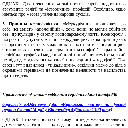
ОДНАК: Для пояснення «помітности» євреїв недостатньо
аргументів релігії та «історичних» професій. Особливо, якщо
йдеться про масові уявлення народів-сусідів.
5. Причина ксенофобська.
«Меркуріянці» викликають до
себе ненависть «аполонійців», хоча вони не могли обійтися
без «прибульців» у своєму господарському житті. Ксенофобія і
погроми – супутник життя «меркуріянців», яким приписують
створення чи не всіх можливих загроз проти «аполонійців».
Стосовно ж євреїв наявні два типи ксенофобії – традиційна
релігійна юдофобія і модерний політичний антисемітизм, який
не відкидає «досягнень» своєї попередниці – юдофобії. Тож
євреї і тут виявилися «унікальними», оскільки маємо до діла з
окремими термінами на позначення ненависти та насильства
проти євреїв.
Промовисте візуальне свідчення середньовічної юдофобії:
барельєф «Юденсау» (або «Єврейська свиня») на фасаді
церкви Святої Марії у Віттенберзі (близько 1300 року)
ОДНАК: Питання полягає в тому, чи веде масова ненависть
до масових злочинів і, що надзвичайно важливо, як злочини