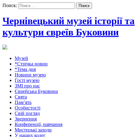
Поиск:
Чернівецький музей історії та
культури євреїв Буковини
Музей
*Стрічка новин
*Тема дня
Новини музею
Гості музею
ЗМІ про нас
Єврейська Буковина
Свята
Пам’ять
Особистості
Свій погляд
Звернення
Конференції, навчання
Мистецькі заходи
У наших колег