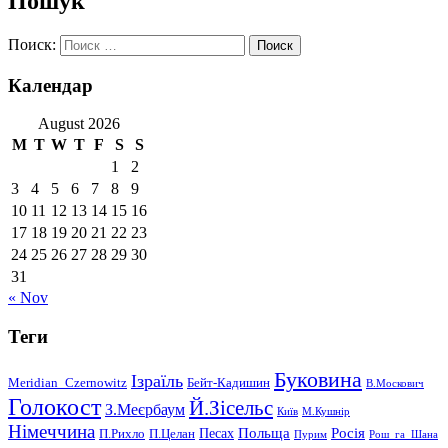
Пошук
Поиск:
Календар
August 2026
M
T
W
T
F
S
S
1
2
3
4
5
6
7
8
9
10
11
12
13
14
15
16
17
18
19
20
21
22
23
24
25
26
27
28
29
30
31
« Nov
Теги
Буковина
Ізраїль
Meridian_Czernowitz
Бейт-Кадишин
В.Москович
Голокост
Й.Зісельс
З.Меєрбаум
Київ
М.Кушнір
Німеччина
Польща
Песах
Росія
П.Рихло
П.Целан
Пурим
Рош_га_Шана