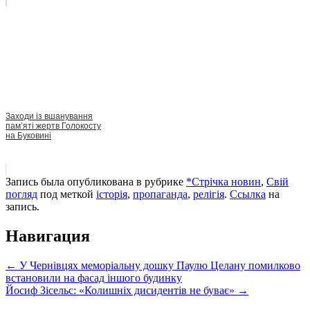
Заходи із вшанування
пам’яті жертв Голокосту
на Буковині
Запись была опубликована в рубрике
*Стрічка новин
,
Свій
погляд
под меткой
історія
,
пропаганда
,
релігія
.
Ссылка
на
запись.
Навигация
←
У Чернівцях меморіальну дошку Паулю Целану помилково
встановили на фасад іншого будинку
Йосиф Зісельс: «Колишніх дисидентів не буває»
→