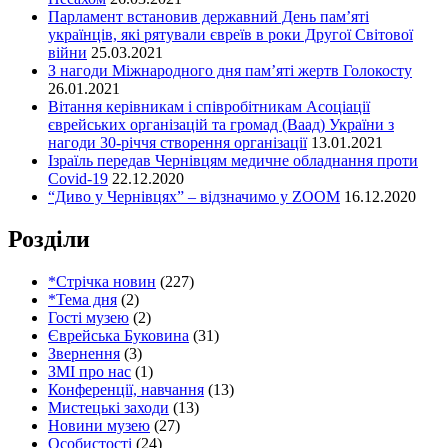
Парламент встановив державний День пам’яті
українців, які рятували євреїв в роки Другої Світової
війни
25.03.2021
З нагоди Міжнародного дня пам’яті жертв Голокосту
26.01.2021
Вітання керівникам і співробітникам Асоціації
єврейських організацій та громад (Ваад) України з
нагоди 30-річчя створення організації
13.01.2021
Ізраїль передав Чернівцям медичне обладнання проти
Covid-19
22.12.2020
“Диво у Чернівцях” – відзначимо у ZOOM
16.12.2020
Розділи
*Стрічка новин
(227)
*Тема дня
(2)
Гості музею
(2)
Єврейська Буковина
(31)
Звернення
(3)
ЗМІ про нас
(1)
Конференції, навчання
(13)
Мистецькі заходи
(13)
Новини музею
(27)
Особистості
(24)