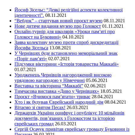
Йосиф Зісельс: “Деякі релігійні аспекти колективної
ідентичності”.
08.11.2021
“Вебдок” – стартував новий проєкт музею
08.11.2021
Нове дитяче видання музею про Голокост
01.11.2021
Онлайн-турнір для школярів «Уроки пам’яті про
Голокост на Буковині»
04.10.2021
Заява колективу музею проти спроб дискредитації
Йосифа Зісельса
13.08.2021
У Чернівцях буде встановлено меморіальний знак
«Поріг пам’яті»
02.07.2021
Підсумки вікторини «Історія товариства Маккабі»
01.07.2021
Уродженець Чернівців нагороджений високою
урядовою нагородою у Німеччині
05.06.2021
Виставка та вікторина “Маккабі”
02.06.2021
Тимчасова виставка «Диво у Чернівцях»
18.05.2021
Проєкт «Вчимося пам’ятати» триває
28.04.2021
Хто і як будував Єврейський народний дім
08.04.2021
Вітаємо зі святом Песах!
26.03.2021
Держархів України оцифрує і опублікує 10 мільйонів
документів, пов’язаних з Голокостом та історією
єврейських громад
26.03.2021
Сергій Осачук привітав єврейську громаду Буковини із
Песахом
26.03.2021