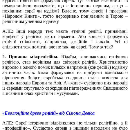
юдаїзм століттями формував євреїв. Тут зв’язок взаємний – з
неможливістю визначити, що є історично першим, а що –
похідним: євреї чи юдаїзм? Власне, тому євреїв і прозвали
«Народом Книги», тобто нерозривно пов’язаним із Торою –
релігійним ученням юдаїзму.
АЛЕ: Інші народи теж мають етнічні релігії, принаймні,
конфесії у релігіях, як-от вірмени. Або конфесії формують
етнічні спільноти, наприклад, джайнів і сикхів. Усі ці
спільноти теж помітні, але не так, як євреї. Чому ж так?
2. Причина міжрелігійна.
Юдаїзм, залишаючись етнічною
релігією, став корінням для світових релігій. Християнство
виросло з одного поміж кількох напрямків (конфесій?) юдаїзму
античних часів. Іслам формувався на підґрунті юдейського
віровчення. Звідси єврейська спадщина стала «своєю» для
інших народів Европи та Азії. А «живе» сусідство цих народів
із євреями слугувало своєрідним підтвердженням Священного
Писання в очах християн і мусульман.
«Еволюційне древо релігій» від Сімона Девіса
АЛЕ: Євреї історично відрізнялися не тільки релігійно, а й
«професійно». Сусідство євреїв з іншими народами не було