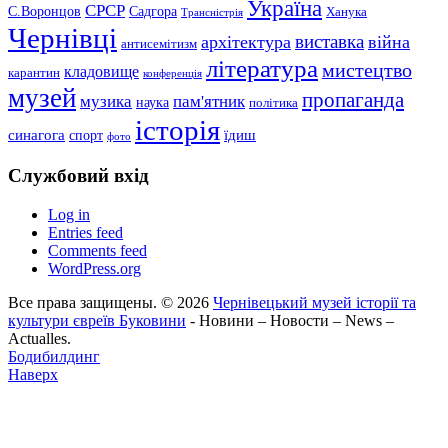
Україна
СРСР
С.Воронцов
Садгора
Ханука
Трансністрія
Чернівці
виставка
архітектура
війна
антисемітизм
література
мистецтво
кладовище
карантин
конференція
музей
пропаганда
музика
пам'ятник
наука
політика
історія
синагога
їдиш
спорт
фото
Службовий вхід
Log in
Entries feed
Comments feed
WordPress.org
Все права защищены. © 2026
Чернівецький музей історії та
культури євреїв Буковини
- Новини – Новости – News –
Actualles.
Бодибилдинг
Наверх