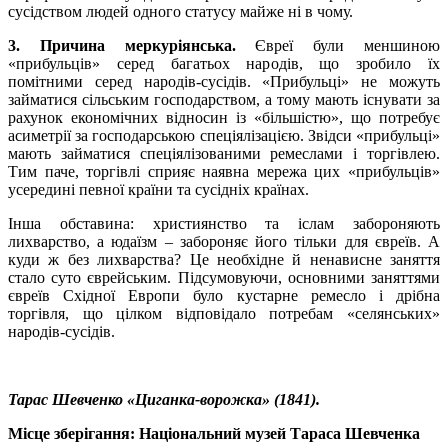
сусідством людей одного статусу майже ні в чому.
3. Причина меркуріянська.
Євреї були меншиною
«прибульців» серед багатьох народів, що зробило їх
помітними серед народів-сусідів. «Прибульці» не можуть
займатися сільським господарством, а тому мають існувати за
рахунок економічних відносин із «більшістю», що потребує
асиметрії за господарською спеціялізацією. Звідси «прибульці»
мають займатися спеціялізованими ремеслами і торгівлею.
Тим паче, торгівлі сприяє наявна мережа цих «прибульців»
усередині певної країни та сусідніх країнах.
Інша обставина: християнство та іслам забороняють
лихварство, а юдаїзм – забороняє його тільки для євреїв. А
куди ж без лихварства? Це необхідне й ненависне заняття
стало суто єврейським. Підсумовуючи, основними заняттями
євреїв Східної Европи було кустарне ремесло і дрібна
торгівля, що цілком відповідало потребам «селянських»
народів-сусідів.
Тарас Шевченко «Циганка-ворожка» (1841).
Місце зберігання: Національний музей Тараса Шевченка