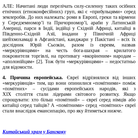
АЛЕ: Начитані люди перелічать силу-силенну таких осібних
етнічних (етноконфесійних) груп, які є «прибульцями» серед
землеробів. До них належать: роми в Европі, греки та вірмени
у Середземномор’ї та Причорномор’ї, араби у Латинській
Америці, парси в Індії, індійці у Східній Африці, китайці в
Південно-Східній Азії, інадани у Північній Африці
шейхмохамаді в Афганістані, канджари у Пакістані – всіх їх
дослідник Юрій Сьозкін, разом із євреям, назвав
«меркуріянцями» на честь бога-шахрая – крилатого
покровителя торгівлі, на противагу «вкоріненим» народам –
«аполонійцям» [2]. Тож бути «меркуріянцями» – недостатньо
для відомости.
4. Причина европейська.
Євреї відрізнялися від інших
«меркуріянців» тим, що вони опинилися «помітними» поміж
«помітних» – сусідами европейських народів, які з
XIX століття стали лідерами світового розвитку. Якщо
спрощувати: хто більш «помітний» – євреї серед німців або
китайці серед тайців? А «помітними» серед «помітних» євреї
стали внаслідок емансипацію, про яку йтиметься нижче.
Китайський храм у Бангкоку