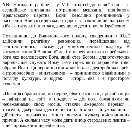
NB
:
Нагадаю: раніше – у VIII столітті до нашої ери – в
ассирійське вигнання потрапили мешканці північного
Ізраїльського царства. Вони безслідно розчинились у
населенні Новоассирійського царства, залишивши нащадкам
хіба фантазувати про загадкову долю десяти колін Ізраїлевих.
Потрапивши до Вавилонського полону, священики з Юдеї
здійснили релігійну революцію, перейшовши від
генотеїстичного ягвізму до монотеїстичного юдаїзму. В
космополітичній Вавилонії левіти переосмислили єврейського
бога яко вселенського Бога, який став Богом і для оточуючих
народів, але служать Йому саме євреї, яких обрав Він і які
обрали Його. Ця первинна винятковість-як-ідея зробила євреїв
антропологічно «винятковими» – принципово відмінними з
погляду культури, а відтак – історії, яка і є простором
культури.
«Позиція обраности», по-перше, ніяк не означає, що «обранці»
– найкращі на світі, а по-друге – діє поза бажаннями чи
небажаннями своїх носіїв, стаючи джерелом перемог і
трагедій, джерелом ідентичности та її криз – й уможливила
дійсність визначених мною восьми культурно-історичних
причин. А скільки часу може діяти вибір стародавніх левітів –
я не спроможний передбачити.