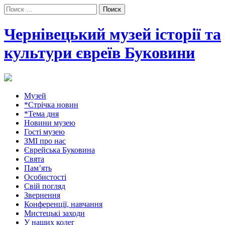
Поиск:
Чернівецький музей історії та
культури євреїв Буковини
Музей
*Стрічка новин
*Тема дня
Новини музею
Гості музею
ЗМІ про нас
Єврейська Буковина
Свята
Пам’ять
Особистості
Свій погляд
Звернення
Конференції, навчання
Мистецькі заходи
У наших колег