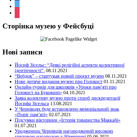
twitter
instagram
Сторінка музею у Фейсбуці
Нові записи
Йосиф Зісельс: “Деякі релігійні аспекти колективної
ідентичності”.
08.11.2021
“Вебдок” – стартував новий проєкт музею
08.11.2021
Нове дитяче видання музею про Голокост
01.11.2021
Онлайн-турнір для школярів «Уроки пам’яті про
Голокост на Буковині»
04.10.2021
Заява колективу музею проти спроб дискредитації
Йосифа Зісельса
13.08.2021
У Чернівцях буде встановлено меморіальний знак
«Поріг пам’яті»
02.07.2021
Підсумки вікторини «Історія товариства Маккабі»
01.07.2021
Уродженець Чернівців нагороджений високою
урядовою нагородою у Німеччині
05.06.2021