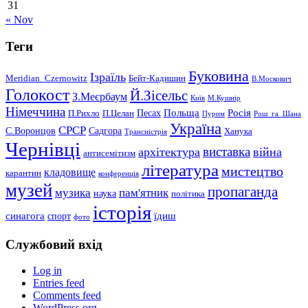
31
« Nov
Теги
Буковина
Ізраїль
Meridian_Czernowitz
Бейт-Кадишин
В.Москович
Голокост
Й.Зісельс
З.Меєрбаум
Київ
М.Кушнір
Німеччина
Польща
Песах
Росія
П.Рихло
П.Целан
Пурим
Рош_га_Шана
Україна
СРСР
С.Воронцов
Садгора
Ханука
Трансністрія
Чернівці
виставка
архітектура
війна
антисемітизм
література
мистецтво
кладовище
карантин
конференція
музей
пропаганда
музика
пам'ятник
наука
політика
історія
синагога
їдиш
спорт
фото
Службовий вхід
Log in
Entries feed
Comments feed
WordPress.org