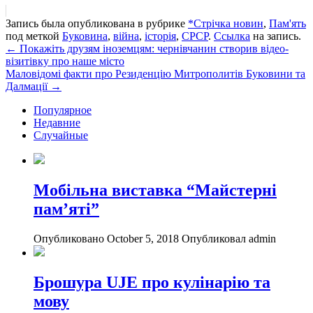
Запись была опубликована в рубрике
*Стрічка новин
,
Пам'ять
под меткой
Буковина
,
війна
,
історія
,
СРСР
.
Ссылка
на запись.
Навигация
←
Покажіть друзям іноземцям: чернівчанин створив відео-
візитівку про наше місто
Маловідомі факти про Резиденцію Митрополитів Буковини та
Далмації
→
Популярное
Недавние
Случайные
Мобільна виставка “Майстерні
пам’яті”
Опубликовано October 5, 2018
Опубликовал admin
Брошура UJE про кулінарію та
мову