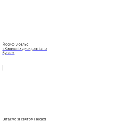
Йосиф Зісельс:
«Колишніх дисидентів не
буває»
Вітаємо зі святом Песах!