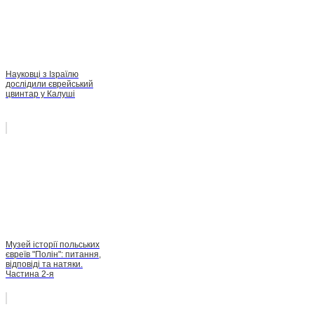
Науковці з Ізраїлю
дослідили єврейський
цвинтар у Калуші
Музей історії польських
євреїв "Полін": питання,
відповіді та натяки.
Частина 2-я