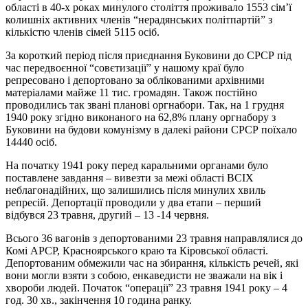
області в 40-х роках минулого століття проживало 1553 сім’ї
колишніх активних членів “нерадянських політпартій” з
кількістю членів сімей 5115 осіб.
За короткий період після приєднання Буковини до СРСР під
час передвоєнної “совєтизації” у нашому краї було
репресовано і депортовано за облікованими архівними
матеріалами майже 11 тис. громадян. Також постійно
проводились так звані планові оргнабори. Так, на 1 грудня
1940 року згідно виконаного на 62,8% плану оргнабору з
Буковини на будови комунізму в далекі райони СРСР поїхало
14440 осіб.
На початку 1941 року перед каральними органами було
поставлене завдання – вивезти за межі області ВСІХ
неблагонадійних, що залишились після минулих хвиль
репресій. Депортації проводили у два етапи – перший
відбувся 23 травня, другий – 13 -14 червня.
Всього 36 вагонів з депортованими 23 травня направлялися до
Комі АРСР, Красноярського краю та Кіровської області.
Депортованим обмежили час на збирання, кількість речей, які
вони могли взяти з собою, енкаведисти не зважали на вік і
хвороби людей. Початок “операції” 23 травня 1941 року – 4
год. 30 хв., закінчення 10 година ранку.