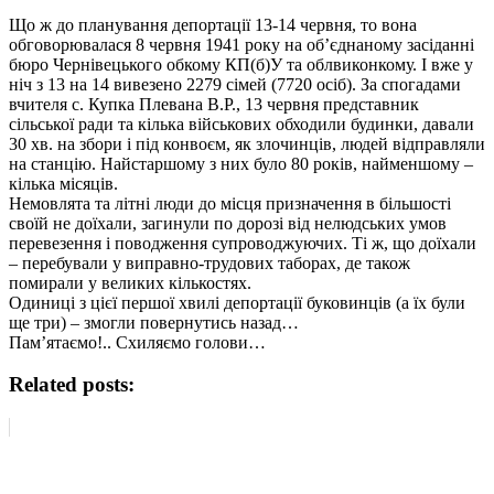
Що ж до планування депортації 13-14 червня, то вона
обговорювалася 8 червня 1941 року на об’єднаному засіданні
бюро Чернівецького обкому КП(б)У та облвиконкому. І вже у
ніч з 13 на 14 вивезено 2279 сімей (7720 осіб). За спогадами
вчителя с. Купка Плевана В.Р., 13 червня представник
сільської ради та кілька військових обходили будинки, давали
30 хв. на збори і під конвоєм, як злочинців, людей відправляли
на станцію. Найстаршому з них було 80 років, найменшому –
кілька місяців.
Немовлята та літні люди до місця призначення в більшості
своїй не доїхали, загинули по дорозі від нелюдських умов
перевезення і поводження супроводжуючих. Ті ж, що доїхали
– перебували у виправно-трудових таборах, де також
помирали у великих кількостях.
Одиниці з цієї першої хвилі депортації буковинців (а їх були
ще три) – змогли повернутись назад…
Пам’ятаємо!.. Схиляємо голови…
Related posts: