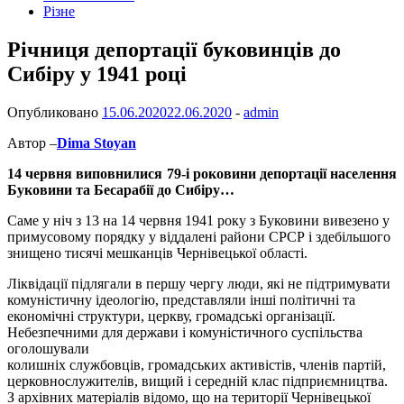
Різне
Річниця депортації буковинців до
Сибіру у 1941 році
Опубликовано
15.06.2020
22.06.2020
-
admin
Автор –
Dima Stoyan
14 червня виповнилися 79-і роковини депортації населення
Буковини та Бесарабії до Сибіру…
Саме у ніч з 13 на 14 червня 1941 року з Буковини вивезено у
примусовому порядку у віддалені райони СРСР і здебільшого
знищено тисячі мешканців Чернівецької області.
Ліквідації підлягали в першу чергу люди, які не підтримувати
комуністичну ідеологію, представляли інші політичні та
економічні структури, церкву, гро
мадські організації.
Небезпечними для держави і комуністичного суспільства
оголошували
колишніх службовців, громадських активістів, членів партій,
церковнослужителів, вищий і середній клас підприємництва.
З архівних матеріалів відомо, що на території Чернівецької