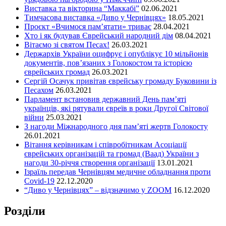
Виставка та вікторина “Маккабі”
02.06.2021
Тимчасова виставка «Диво у Чернівцях»
18.05.2021
Проєкт «Вчимося пам’ятати» триває
28.04.2021
Хто і як будував Єврейський народний дім
08.04.2021
Вітаємо зі святом Песах!
26.03.2021
Держархів України оцифрує і опублікує 10 мільйонів
документів, пов’язаних з Голокостом та історією
єврейських громад
26.03.2021
Сергій Осачук привітав єврейську громаду Буковини із
Песахом
26.03.2021
Парламент встановив державний День пам’яті
українців, які рятували євреїв в роки Другої Світової
війни
25.03.2021
З нагоди Міжнародного дня пам’яті жертв Голокосту
26.01.2021
Вітання керівникам і співробітникам Асоціації
єврейських організацій та громад (Ваад) України з
нагоди 30-річчя створення організації
13.01.2021
Ізраїль передав Чернівцям медичне обладнання проти
Covid-19
22.12.2020
“Диво у Чернівцях” – відзначимо у ZOOM
16.12.2020
Розділи