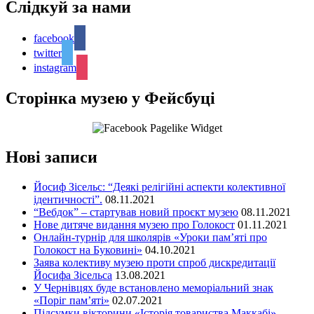
Слідкуй за нами
facebook
twitter
instagram
Сторінка музею у Фейсбуці
Нові записи
Йосиф Зісельс: “Деякі релігійні аспекти колективної
ідентичності”.
08.11.2021
“Вебдок” – стартував новий проєкт музею
08.11.2021
Нове дитяче видання музею про Голокост
01.11.2021
Онлайн-турнір для школярів «Уроки пам’яті про
Голокост на Буковині»
04.10.2021
Заява колективу музею проти спроб дискредитації
Йосифа Зісельса
13.08.2021
У Чернівцях буде встановлено меморіальний знак
«Поріг пам’яті»
02.07.2021
Підсумки вікторини «Історія товариства Маккабі»