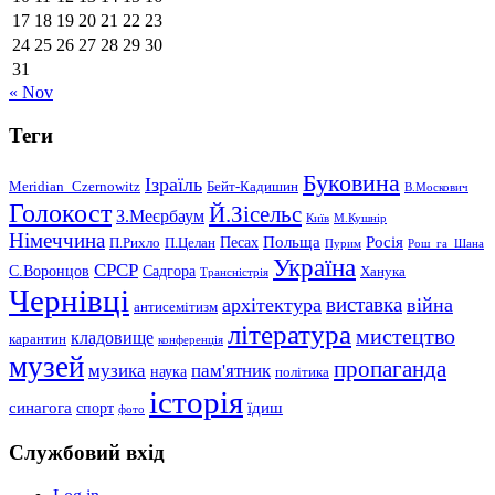
17
18
19
20
21
22
23
24
25
26
27
28
29
30
31
« Nov
Теги
Буковина
Ізраїль
Meridian_Czernowitz
Бейт-Кадишин
В.Москович
Голокост
Й.Зісельс
З.Меєрбаум
Київ
М.Кушнір
Німеччина
Польща
Песах
Росія
П.Рихло
П.Целан
Пурим
Рош_га_Шана
Україна
СРСР
С.Воронцов
Садгора
Ханука
Трансністрія
Чернівці
виставка
архітектура
війна
антисемітизм
література
мистецтво
кладовище
карантин
конференція
музей
пропаганда
музика
пам'ятник
наука
політика
історія
синагога
їдиш
спорт
фото
Службовий вхід