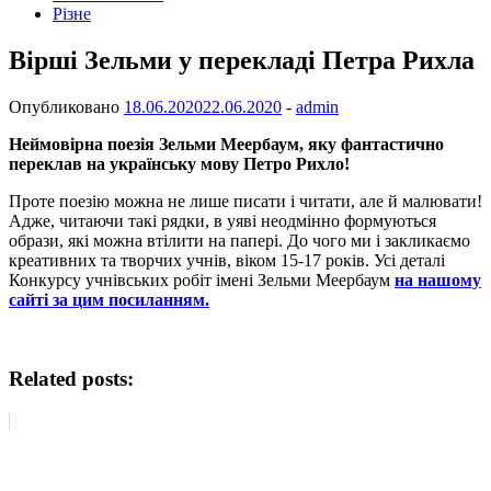
Різне
Вірші Зельми у перекладі Петра Рихла
Опубликовано
18.06.2020
22.06.2020
-
admin
Неймовірна поезія Зельми Меербаум, яку фантастично
переклав на українську мову Петро Рихло!
Проте поезію можна не лише писати і читати, але й малювати!
Адже, читаючи такі рядки, в уяві неодмінно формуються
образи, які можна втілити на папері. До чого ми і закликаємо
креативних та творчих учнів, віком 15-17 років. Усі деталі
Конкурсу учнівських робіт імені Зельми Меербаум
на нашому
сайті за цим посиланням.
Related posts: