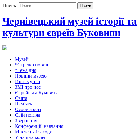
Поиск:
Чернівецький музей історії та
культури євреїв Буковини
Музей
*Стрічка новин
*Тема дня
Новини музею
Гості музею
ЗМІ про нас
Єврейська Буковина
Свята
Пам’ять
Особистості
Свій погляд
Звернення
Конференції, навчання
Мистецькі заходи
У наших колег