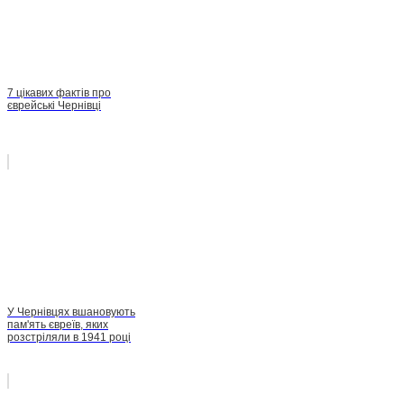
7 цікавих фактів про
єврейські Чернівці
У Чернівцях вшановують
пам'ять євреїв, яких
розстріляли в 1941 році