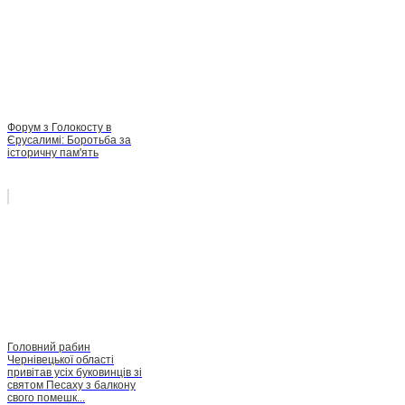
Форум з Голокосту в
Єрусалимі: Боротьба за
історичну пам'ять
Головний рабин
Чернівецької області
привітав усіх буковинців зі
святом Песаху з балкону
свого помешк...