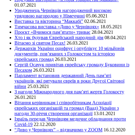
01.07.2021
Уродженець Чернівців нагороджений високою
урядовою нагородою у Німеччині
05.06.2021
Виставка та вікторина “Маккабі”
02.06.2021
Тимчасова виставка «Диво у Чернівцях»
18.05.2021
Проєкт «Вчимося пам’ятати» триває
28.04.2021
Хто і як будував Єврейський народний дім
08.04.2021
Вітаємо зі святом Песах!
26.03.2021
Держархів України оцифрує і опублікує 10 мільйонів
документів, пов’язаних з Голокостом та історією
єврейських громад
26.03.2021
Сергій Осачук привітав єврейську громаду Буковини із
Песахом
26.03.2021
Парламент встановив державний День пам’яті
українців, які рятували євреїв в роки Другої Світової
війни
25.03.2021
З нагоди Міжнародного дня пам’яті жертв Голокосту
26.01.2021
Вітання керівникам і співробітникам Асоціації
єврейських організацій та громад (Ваад) України з
нагоди 30-річчя створення організації
13.01.2021
Ізраїль передав Чернівцям медичне обладнання проти
Covid-19
22.12.2020
“Диво у Чернівцях” – відзначимо у ZOOM
16.12.2020