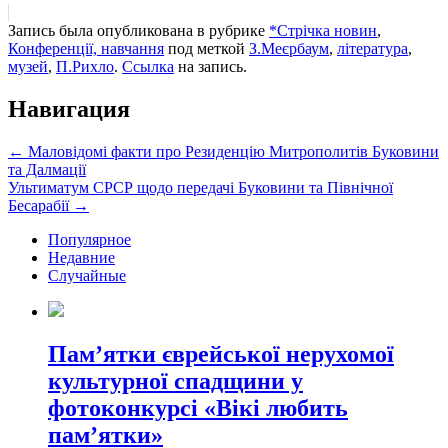
Запись была опубликована в рубрике
*Стрічка новин
,
Конференції, навчання
под меткой
З.Меєрбаум
,
література
,
музей
,
П.Рихло
.
Ссылка
на запись.
Навигация
←
Маловідомі факти про Резиденцію Митрополитів Буковини
та Далмації
Ультиматум СРСР щодо передачі Буковини та Північної
Бесарабії
→
Популярное
Недавние
Случайные
Пам’ятки єврейської нерухомої
культурної спадщини у
фотоконкурсі «Вікі любить
пам’ятки»