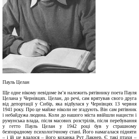
Пауль Целан
Ще одне нікому невідоме ім’я належить рятівнику поета Пауля
Целана у Чернівцях. Целан, до речі, сам врятував свого друга
від депортації у Сибір, яка відбулася у Чернівцях 13 червня
1941 року. Про це майже ніколи не згадують. Він сам рятівник
і небайдужа людина. Коли до нашого міста ввійшли нацисти і
румунська влада, після масових розстрілів, після перебування
у гетто Пауль Целан у 1942 році був у страшному
безпорадному психологічному стані. Його намагалася підняти
– і їй це вдалося – його коханка Рут Лакнер. Є такі птахи –