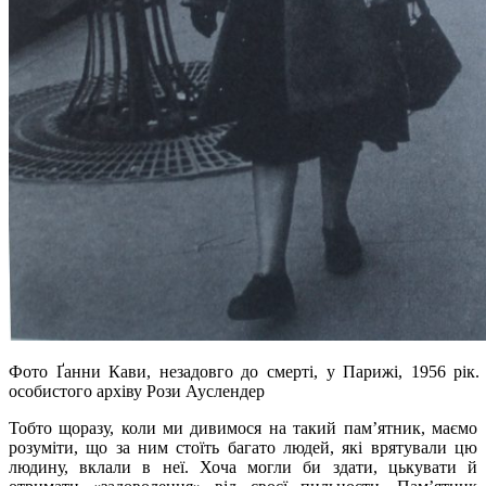
Фото Ґанни Кави, незадовго до смерті, у Парижі, 1956 рік.
особистого архіву Рози Ауслендер
Тобто щоразу, коли ми дивимося на такий пам’ятник, маємо
розуміти, що за ним стоїть багато людей, які врятували цю
людину, вклали в неї. Хоча могли би здати, цькувати й