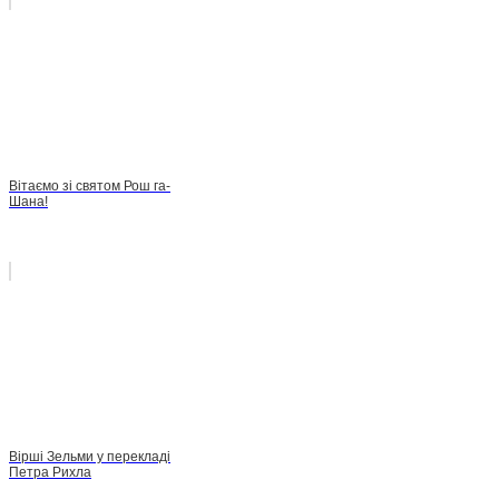
Вітаємо зі святом Рош га-
Шана!
Вірші Зельми у перекладі
Петра Рихла