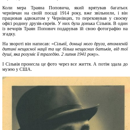
Коли мера Траяна Поповича, який врятував багатьох
чернівчан на своїй посаді 1914 року, вже звільнили, і він
працював адвокатом у Чернівцях, то переховував у своєму
офісі родину друзів-євреїв. У них була донька Сільвія. В один
із вечорів Траян Попович подарував їй свою фотографію на
згадку.
На звороті він написав: «
Сільвії, доньці мого друга, втомленій
дитині нещасної нації та ще більш нещасних батьків, від тої
душі, яка розуміє її трагедію. 2 липня 1941 року».
І Сільвія пронесла це фото через все життя. А потім здала до
музею у США.