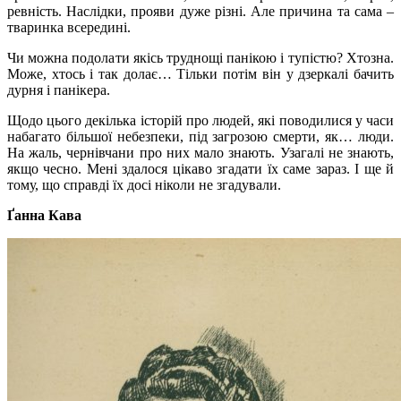
ревність. Наслідки, прояви дуже різні. Але причина та сама –
тваринка всередині.
Чи можна подолати якісь труднощі панікою і тупістю? Хтозна.
Може, хтось і так долає… Тільки потім він у дзеркалі бачить
дурня і панікера.
Щодо цього декілька історій про людей, які поводилися у часи
набагато більшої небезпеки, під загрозою смерти, як… люди.
На жаль, чернівчани про них мало знають. Узагалі не знають,
якщо чесно. Мені здалося цікаво згадати їх саме зараз. І ще й
тому, що справді їх досі ніколи не згадували.
Ґанна Кава