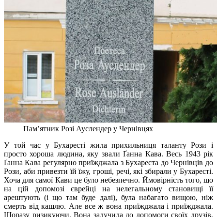
Пам’ятник Розі Ауслендер у Чернівцях
У той час у Бухаресті жила прихильниця таланту Рози і
просто хороша людина, яку звали Ґанна Кава. Весь 1943 рік
Ґанна Кава регулярно приїжджала з Бухареста до Чернівців до
Рози, аби привезти їй їжу, гроші, речі, які збирали у Бухаресті.
Хоча для самої Кави це було небезпечно. Ймовірність того, що
на цій допомозі єврейці на нелегальному становищі її
арештують (і що там буде далі), була набагато вищою, ніж
смерть від кашлю. Але все ж вона приїжджала і приїжджала.
Щоразу ризикуючи. Вона залучила до допомоги своїх друзів,