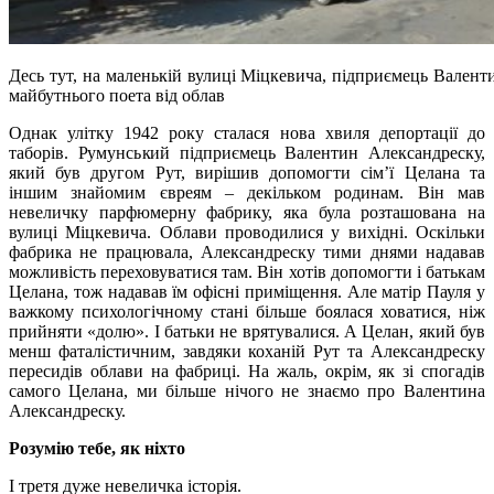
Десь тут, на маленькій вулиці Міцкевича, підприємець Вален
майбутнього поета від облав
Однак улітку 1942 року сталася нова хвиля депортації до
таборів. Румунський підприємець Валентин Александреску,
який був другом Рут, вирішив допомогти сім’ї Целана та
іншим знайомим євреям – декільком родинам. Він мав
невеличку парфюмерну фабрику, яка була розташована на
вулиці Міцкевича. Облави проводилися у вихідні. Оскільки
фабрика не працювала, Александреску тими днями надавав
можливість переховуватися там. Він хотів допомогти і батькам
Целана, тож надавав їм офісні приміщення. Але матір Пауля у
важкому психологічному стані більше боялася ховатися, ніж
прийняти «долю». І батьки не врятувалися. А Целан, який був
менш фаталістичним, завдяки коханій Рут та Александреску
пересидів облави на фабриці. На жаль, окрім, як зі спогадів
самого Целана, ми більше нічого не знаємо про Валентина
Александреску.
Розумію тебе, як ніхто
І третя дуже невеличка історія.