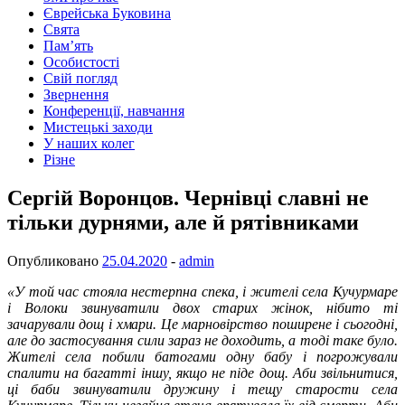
Єврейська Буковина
Свята
Пам’ять
Особистості
Свій погляд
Звернення
Конференції, навчання
Мистецькі заходи
У наших колег
Різне
Сергій Воронцов. Чернівці славні не
тільки дурнями, але й рятівниками
Опубликовано
25.04.2020
-
admin
«У той час стояла нестерпна спека, і жителі села Кучурмаре
і Волоки звинуватили двох старих жінок, нібито ті
зачарували дощ і хмари. Це марновірство поширене і сьогодні,
але до застосування сили зараз не доходить, а тоді таке було.
Жителі села побили батогами одну бабу і погрожували
спалити на багатті іншу, якщо не піде дощ. Аби звільнитися,
ці баби звинуватили дружину і тещу старости села