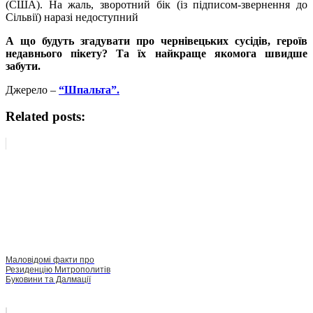
(США). На жаль, зворотний бік (із підписом-звернення до
Сільвії) наразі недоступний
А що будуть згадувати про чернівецьких сусідів, героїв
недавнього пікету? Та їх найкраще якомога швидше
забути.
Джерело –
“Шпальта”.
Related posts:
Маловідомі факти про
Резиденцію Митрополитів
Буковини та Далмації