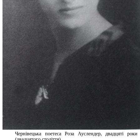
Чернівецька поетеса Роза Ауслендер, двадцяті роки
(двадцятого століття)