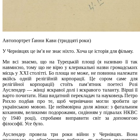
Автопортрет Ґанни Кави (тридцяті роки)
У Чернівцях це ім’я не знає ніхто. Хоча це історія для фільму.
Ми всі знаємо, що на Турецькій площі (я називаю її так
навмисно, тому що не вірю у клерикальні назви громадських
місць у XXI столітті. Бо площа не може, не повинна належати
якійсь одній релігійній корпорації. Це сором саме для
релігійної корпорації) стоїть пам’ятник поетесі Розі
Ауслендер — жінці яскравої долі і яскравого таланту. Вірші її
варто почитати. Наш видатний перекладач та науковець Петро
Рихло подбав про те, щоб чернівчани могли зробити це
українською мовою. Це неймовірна доля жінки: з фатальним
коханням, великими подорожами, сидінням у підвалах НКВС
(у 1940 році), спробами виправити світ за допомогою
філософії. Усе було.
Ауслендер провела три роки війни у Чернівцях. Вона
працювала на обов’язкових роботах, як рабиня двадцятого