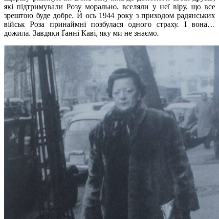
які підтримували Розу морально, вселяли у неї віру, що все
зрештою буде добре. Й ось 1944 року з приходом радянських
військ Роза принаймні позбулася одного страху. І вона…
дожила. Завдяки Ґанні Каві, яку ми не знаємо.