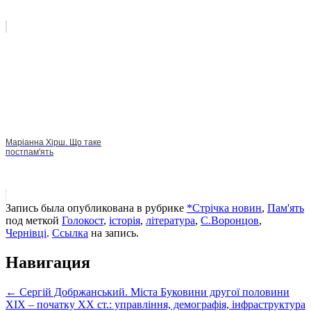
Маріанна Хірш. Що таке
постпам'ять
Запись была опубликована в рубрике
*Стрічка новин
,
Пам'ять
под меткой
Голокост
,
історія
,
література
,
С.Воронцов
,
Чернівці
.
Ссылка
на запись.
Навигация
←
Сергій Добржанський. Міста Буковини другої половини
ХІХ – початку ХХ ст.: управління, демографія, інфраструктура