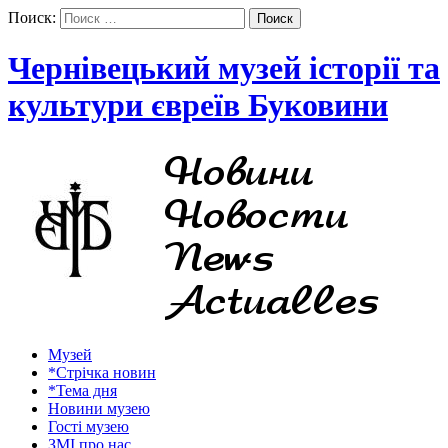
Поиск:
Чернівецький музей історії та
культури євреїв Буковини
Музей
*Стрічка новин
*Тема дня
Новини музею
Гості музею
ЗМІ про нас