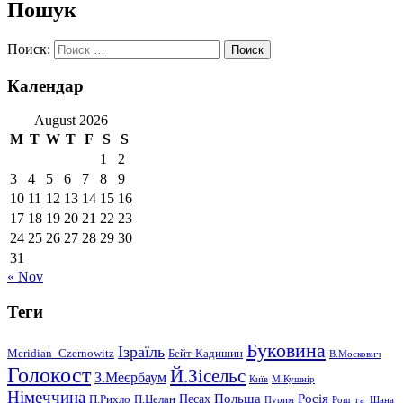
Пошук
Поиск:
Календар
August 2026
M
T
W
T
F
S
S
1
2
3
4
5
6
7
8
9
10
11
12
13
14
15
16
17
18
19
20
21
22
23
24
25
26
27
28
29
30
31
« Nov
Теги
Буковина
Ізраїль
Meridian_Czernowitz
Бейт-Кадишин
В.Москович
Голокост
Й.Зісельс
З.Меєрбаум
Київ
М.Кушнір
Німеччина
Польща
Песах
Росія
П.Рихло
П.Целан
Пурим
Рош_га_Шана