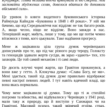
Кучурмаре. Тільки негайна втеча врятувала їх від смерти. Аби
заспокоїти збуджених селян, довелося вдатися до допомоги
військової сили».
Це уривок із книги видатного буковинського історика
Раймунда Кайндля «Буковина в 1848 і 49 роках». У ній ми
бачимо, що від Середньовіччя нас відділяє не так багато років.
А, якщо чесно, ніщо не відділяє. Воно завжди в нас.
Теперішній жарт, мабуть, лише у тому, що ми ще потім чемно
вітаємося з тими, кого цькували. Таке надбання прогресу.
Мене ж зацікавила ціла група думок чернівецьких
дописувачів про те, що під час різного роду терору, Голоксту
та геноцидів здавали жертв сусіди, як зараз «здають» тих, хто
захворів. Це той самий механізм і ті самі люди.
Це досить влучні чорні жарти, що Гравітон прокинувся, а
вони вже у гетто. А Клокучка думає: «Слава Богу, не ми».
Мені здається, такий хід думок дуже правильно відображає
певні настрої певних людей. І тут навіть вдячний владі, що
вона якась нормальна.
Чому мене зацікавили ці думки. Тому що ті ж стихійні
погроми та вбивства, які відбувалися у Чернівцях у 1941 році,
мали таку ж природу, що й виступи у Санжарах чи на
Гравітоні. Масовий психоз, такий звірячий егоїзм, страх,