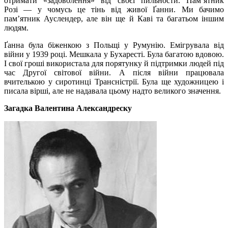
отримати «задоволення» від своєї пильности. Пам’ятник
Розі — у чомусь це тінь від живої Ґанни. Ми бачимо
пам’ятник Ауслендер, але він ще й Каві та багатьом іншим
людям.
Ґанна була біженкою з Польщі у Румунію. Емігрувала від
війни у 1939 році. Мешкала у Бухаресті. Була багатою вдовою.
І свої гроші використала для порятунку й підтримки людей під
час Другої світової війни. А після війни працювала
вчителькою у сиротинці Трансністрії. Була ще художницею і
писала вірші, але не надавала цьому надто великого значення.
Загадка Валентина Александреску