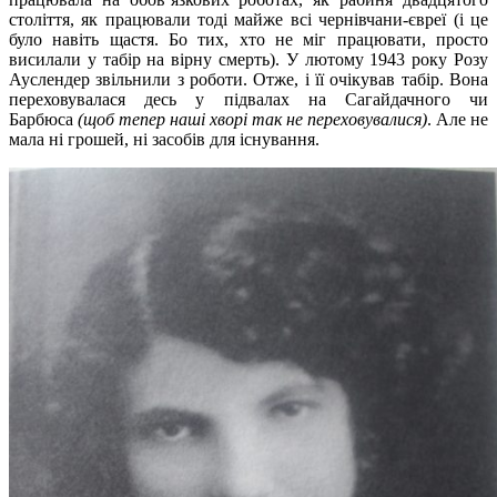
століття, як працювали тоді майже всі чернівчани-євреї (і це
було навіть щастя. Бо тих, хто не міг працювати, просто
висилали у табір на вірну смерть). У лютому 1943 року Розу
Ауслендер звільнили з роботи. Отже, і її очікував табір. Вона
переховувалася десь у підвалах на Сагайдачного чи
Барбюса
(щоб тепер наші хворі так не переховувалися)
. Але не
мала ні грошей, ні засобів для існування.