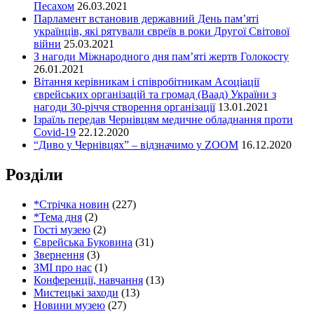
Песахом
26.03.2021
Парламент встановив державний День пам’яті
українців, які рятували євреїв в роки Другої Світової
війни
25.03.2021
З нагоди Міжнародного дня пам’яті жертв Голокосту
26.01.2021
Вітання керівникам і співробітникам Асоціації
єврейських організацій та громад (Ваад) України з
нагоди 30-річчя створення організації
13.01.2021
Ізраїль передав Чернівцям медичне обладнання проти
Covid-19
22.12.2020
“Диво у Чернівцях” – відзначимо у ZOOM
16.12.2020
Розділи
*Стрічка новин
(227)
*Тема дня
(2)
Гості музею
(2)
Єврейська Буковина
(31)
Звернення
(3)
ЗМІ про нас
(1)
Конференції, навчання
(13)
Мистецькі заходи
(13)
Новини музею
(27)