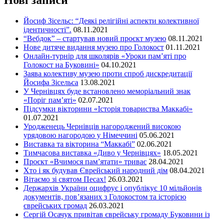
Нові записи
Йосиф Зісельс: “Деякі релігійні аспекти колективної
ідентичності”.
08.11.2021
“Вебдок” – стартував новий проєкт музею
08.11.2021
Нове дитяче видання музею про Голокост
01.11.2021
Онлайн-турнір для школярів «Уроки пам’яті про
Голокост на Буковині»
04.10.2021
Заява колективу музею проти спроб дискредитації
Йосифа Зісельса
13.08.2021
У Чернівцях буде встановлено меморіальний знак
«Поріг пам’яті»
02.07.2021
Підсумки вікторини «Історія товариства Маккабі»
01.07.2021
Уродженець Чернівців нагороджений високою
урядовою нагородою у Німеччині
05.06.2021
Виставка та вікторина “Маккабі”
02.06.2021
Тимчасова виставка «Диво у Чернівцях»
18.05.2021
Проєкт «Вчимося пам’ятати» триває
28.04.2021
Хто і як будував Єврейський народний дім
08.04.2021
Вітаємо зі святом Песах!
26.03.2021
Держархів України оцифрує і опублікує 10 мільйонів
документів, пов’язаних з Голокостом та історією
єврейських громад
26.03.2021
Сергій Осачук привітав єврейську громаду Буковини із