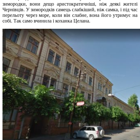
зимородки, вони дещо аристократичніші, ніж деякі жителі
Чернівців. У зимородків самець слабкіший, ніж самка, і під час
перельоту через море, коли він слабне, вона його утримує на
собі. Так само вчинила і коханка Целана.