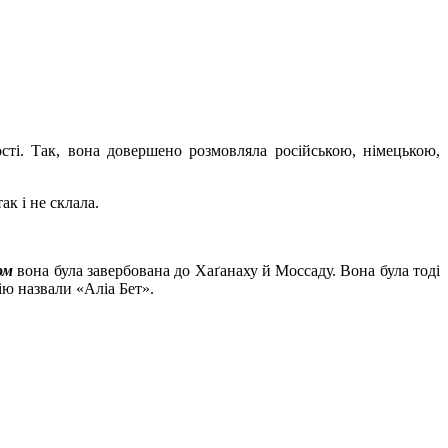
ості. Так, вона довершено розмовляла російською, німецькою,
к і не склала.
ом
вона була завербована до Хаґанаху й Моссаду. Вона була тоді
ію назвали «Аліа Бет».