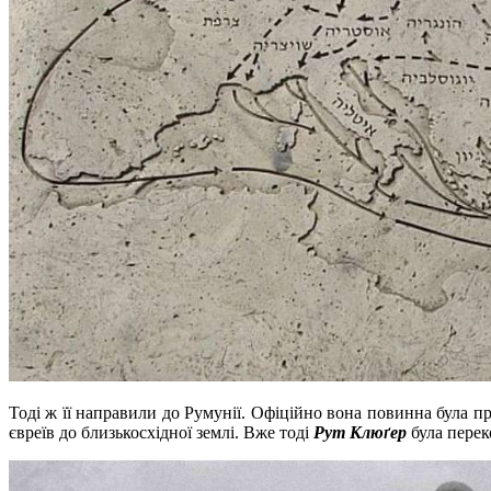
Тоді ж її направили до Румунії. Офіційно вона повинна була п
євреїв до близькосхідної землі. Вже тоді
Рут Клюґер
була перек