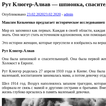
Рут Клюгер-Алиав — шпионка, спасител
Опубликовано
23.02.2020
23.02.2020
-
admin
Максим Козьменко предлагает историческое исследованиеп о
Мир их запомнил как первых. Каждая в своей области, кажда
знать. Они могут стать источником вдохновения, или помощью
Это истории женщин, которые преуспели и взобрались на верш
Рут Клюгер-Алиав
Она была шпионкой и спасительницей. Она была первой жен
Холокост в Европе.
Рут Клюгер родилась 27 апреля 1910 года в Киеве. Она была
маленькой, воспитанием занималась мама, а потом девочку от
Шел 1914 год. Воздух наполнялось запахом трагедии, котора
оборвала ее связь с мамой и другими сестрами и братьями. В
жизнь глубоко врезались в память маленькой девочки.