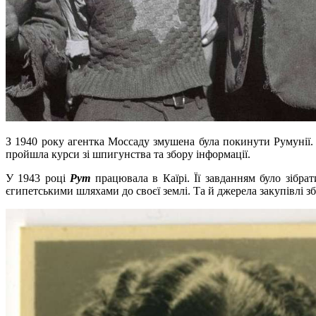
З 1940 року агентка Моссаду змушена була покинути Румунії. 
пройшла курси зі шпигунства та збору інформації.
У 1943 році
Рут
працювала в Каїрі. Її завданням було зібра
єгипетськими шляхами до своєї землі. Та й джерела закупівлі зб