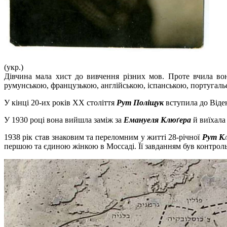
(укр.)
Дівчина мала хист до вивчення різних мов. Проте вчила вона
румунською, французькою, англійською, іспанською, португальс
У кінці 20-их років ХХ століття
Рут Поліщук
вступила до Віден
У 1930 році вона вийшла заміж за
Емануеля Клюґера
й виїхала 
1938 рік став знаковим та переломним у житті 28-річної
Рут К
першою та єдиною жінкою в Моссаді. Її завданням був контроль