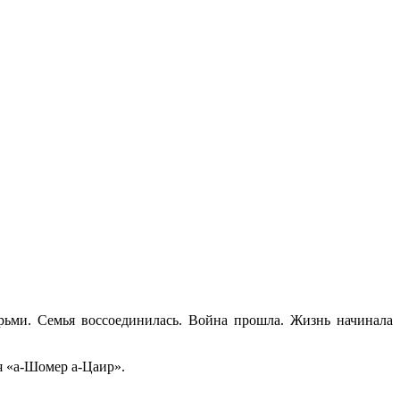
рьми. Семья воссоединилась. Война прошла. Жизнь начинала
я «а-Шомер а-Цаир».