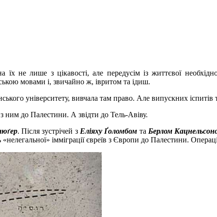
 їх не лише з цікавості, але передусім із життєвої необхідн
ькою мовами і, звичайно ж, івритом та ідиш.
ського університету, вивчала там право. Але випускних іспитів та
з ним до Палестини. А звідти до Тель-Авіву.
люґер
. Після зустрічей з
Еліяху Ґоломбом
та
Берлом Кацнельсон
 «нелегальної» імміграції євреїв з Європи до Палестини. Операц