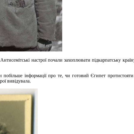
Антисемітські настрої почали захоплювати підкарпатську країну
ти побільше інформації про те, чи готовий Єгипет протистояти
рої вивідувала.