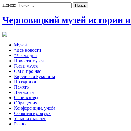
Поиск:
Черновицкий музей истории и
Музей
*Все новости
**Тема дня
Новости музея
Гости музея
СМИ про нас
Еврейская Буковина
Праздники
Память
Личности
Свой взгляд
Обращения
Конференции, учеба
События культуры
У наших коллег
Разное