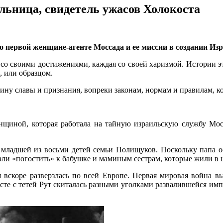
ьница, свидетель ужасов Холокоста
 первой женщине-агенте Моссада и ее миссии в создании Изр
я со своими достижениями, каждая со своей харизмой. Истории
, или образцом.
ину славы и признания, вопреки законам, нормам и правилам, ко
щиной, которая работала на тайную израильскую службу Мосса
 младшей из восьми детей семьи Полищуков. Поскольку папа о
дали «погостить» к бабушке и маминым сестрам, которые жили в
я вскоре разверзлась по всей Европе. Первая мировая война 
месте с тетей Рут скиталась разными уголками развалившейся им