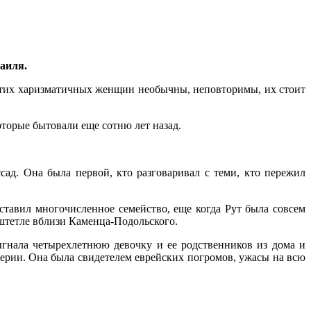
аиля.
 этих харизматичных женщин необычны, неповторимы, их стоит
торые бытовали еще сотню лет назад.
д. Она была первой, кто разговаривал с теми, кто пережил
ставил многочисленное семейство, еще когда Рут была совсем
 штетле вблизи Каменца-Подольского.
выгнала четырехлетнюю девочку и ее родственников из дома и
перии. Она была свидетелем еврейских погромов, ужасы на всю