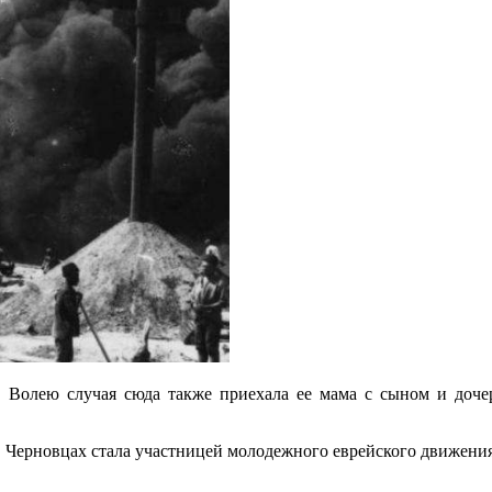
х. Волею случая сюда также приехала ее мама с сыном и доче
в Черновцах стала участницей молодежного еврейского движени