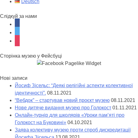
Deutsch
Слідкуй за нами
facebook
twitter
instagram
Сторінка музею у Фейсбуці
Нові записи
Йосиф Зісельс: “Деякі релігійні аспекти колективної
ідентичності”.
08.11.2021
“Вебдок” – стартував новий проєкт музею
08.11.2021
Нове дитяче видання музею про Голокост
01.11.2021
Онлайн-турнір для школярів «Уроки пам’яті про
Голокост на Буковині»
04.10.2021
Заява колективу музею проти спроб дискредитації
Йосифа Зісельса
13.08.2021