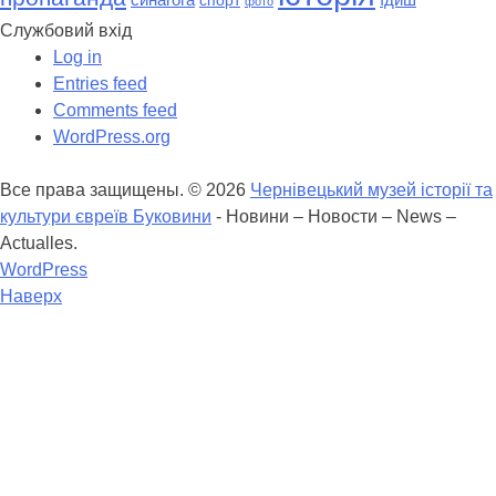
спорт
фото
Службовий вхід
Log in
Entries feed
Comments feed
WordPress.org
Все права защищены. © 2026
Чернівецький музей історії та
культури євреїв Буковини
- Новини – Новости – News –
Actualles.
WordPress
Наверх