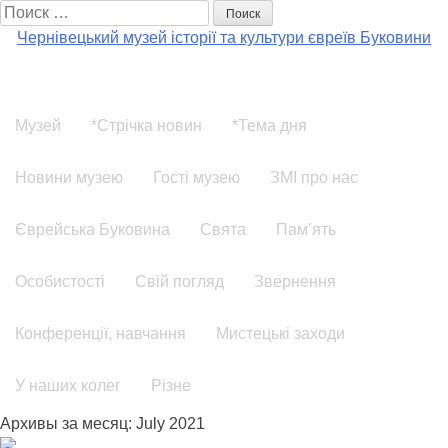
Поиск:
Чернівецький музей історії та культури євреїв Буковини
Музей
*Стрічка новин
*Тема дня
Новини музею
Гості музею
ЗМІ про нас
Єврейська Буковина
Свята
Пам’ять
Особистості
Свій погляд
Звернення
Конференції, навчання
Мистецькі заходи
У наших колег
Різне
Архивы за месяц:
July 2021