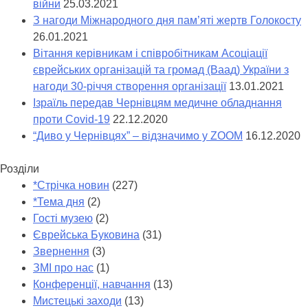
війни
25.03.2021
З нагоди Міжнародного дня пам’яті жертв Голокосту
26.01.2021
Вітання керівникам і співробітникам Асоціації
єврейських організацій та громад (Ваад) України з
нагоди 30-річчя створення організації
13.01.2021
Ізраїль передав Чернівцям медичне обладнання
проти Covid-19
22.12.2020
“Диво у Чернівцях” – відзначимо у ZOOM
16.12.2020
Розділи
*Стрічка новин
(227)
*Тема дня
(2)
Гості музею
(2)
Єврейська Буковина
(31)
Звернення
(3)
ЗМІ про нас
(1)
Конференції, навчання
(13)
Мистецькі заходи
(13)