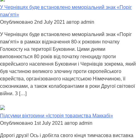
У Чернівцях буде встановлено меморіальний знак «Поріг
пам’яті»
Опубликовано 2nd July 2021 автор admin
У Чернівцях буде встановлено меморіальний знак «Поріг
пам’яті» в рамках відзначення 80-х роковин початку
Голокосту на території Буковини. Цими днями
виповнюється 80 років від початку геноциду проти
єврейського населення Буковини і Чернівців зокрема, який
був частиною великого злочину проти європейського
єврейства, організованого нацистською Німеччиною, її
союзниками, а також колаборантами в роки Другої світової
війни. З […]
Підсумки вікторини «Історія товариства Маккабі»
Опубликовано 1st July 2021 автор admin
Дорогі друзі! Ось і добігла свого кінця тимчасова виставка