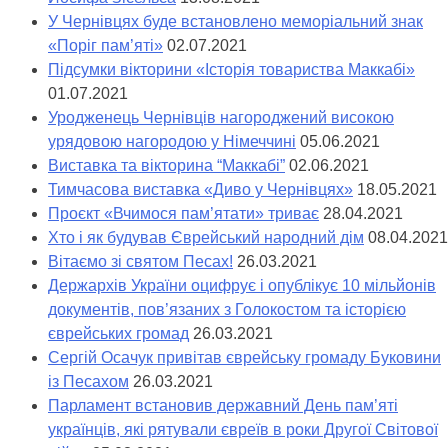
У Чернівцях буде встановлено меморіальний знак
«Поріг пам’яті»
02.07.2021
Підсумки вікторини «Історія товариства Маккабі»
01.07.2021
Уродженець Чернівців нагороджений високою
урядовою нагородою у Німеччині
05.06.2021
Виставка та вікторина “Маккабі”
02.06.2021
Тимчасова виставка «Диво у Чернівцях»
18.05.2021
Проєкт «Вчимося пам’ятати» триває
28.04.2021
Хто і як будував Єврейський народний дім
08.04.2021
Вітаємо зі святом Песах!
26.03.2021
Держархів України оцифрує і опублікує 10 мільйонів
документів, пов’язаних з Голокостом та історією
єврейських громад
26.03.2021
Сергій Осачук привітав єврейську громаду Буковини
із Песахом
26.03.2021
Парламент встановив державний День пам’яті
українців, які рятували євреїв в роки Другої Світової