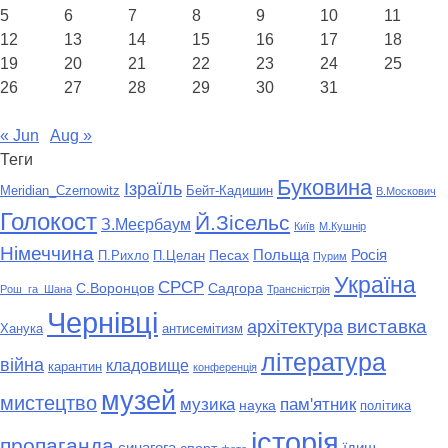
5
6
7
8
9
10
11
12
13
14
15
16
17
18
19
20
21
22
23
24
25
26
27
28
29
30
31
« Jun
Aug »
Теги
Буковина
Ізраїль
Meridian_Czernowitz
Бейт-Кадишин
В.Москович
Голокост
Й.Зісельс
З.Меєрбаум
Київ
М.Кушнір
Німеччина
Польща
Песах
Росія
П.Рихло
П.Целан
Пурим
Україна
СРСР
С.Воронцов
Садгора
Рош_га_Шана
Трансністрія
Чернівці
виставка
архітектура
Ханука
антисемітизм
література
війна
кладовище
карантин
конференція
музей
мистецтво
музика
пам'ятник
наука
політика
історія
пропаганда
синагога
їдиш