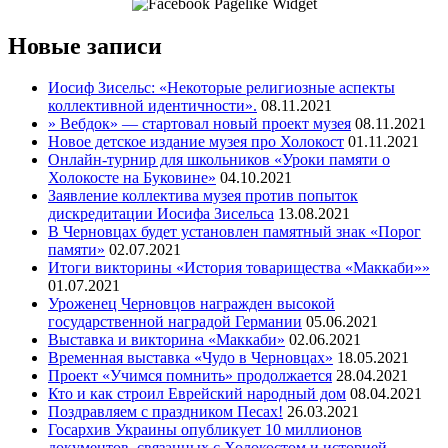
Новые записи
Иосиф Зисельс: «Некоторые религиозные аспекты
коллективной идентичности».
08.11.2021
» Вебдок» — стартовал новый проект музея
08.11.2021
Новое детское издание музея про Холокост
01.11.2021
Онлайн-турнир для школьников «Уроки памяти о
Холокосте на Буковине»
04.10.2021
Заявление коллектива музея против попыток
дискредитации Иосифа Зисельса
13.08.2021
В Черновцах будет установлен памятный знак «Порог
памяти»
02.07.2021
Итоги викторины «История товарищества «Маккаби»»
01.07.2021
Уроженец Черновцов награжден высокой
государственной наградой Германии
05.06.2021
Выставка и викторина «Маккаби»
02.06.2021
Временная выставка «Чудо в Черновцах»
18.05.2021
Проект «Учимся помнить» продолжается
28.04.2021
Кто и как строил Еврейский народный дом
08.04.2021
Поздравляем с праздником Песах!
26.03.2021
Госархив Украины опубликует 10 миллионов
документов, связанных с Холокостом и историей