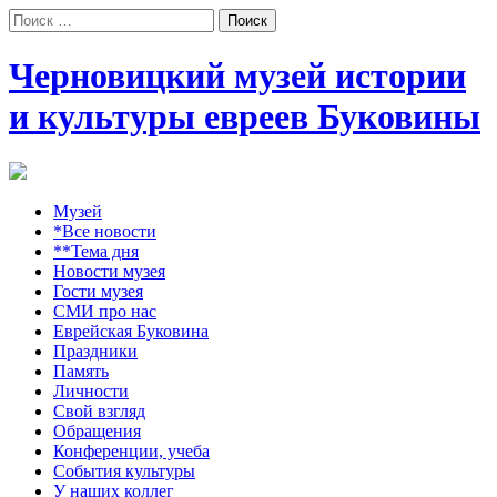
Поиск:
Черновицкий музей истории
и культуры евреев Буковины
Музей
*Все новости
**Тема дня
Новости музея
Гости музея
СМИ про нас
Еврейская Буковина
Праздники
Память
Личности
Свой взгляд
Обращения
Конференции, учеба
События культуры
У наших коллег