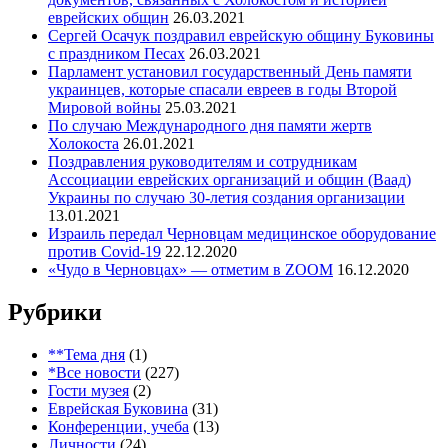
еврейских общин
26.03.2021
Сергей Осачук поздравил еврейскую общину Буковины
с праздником Песах
26.03.2021
Парламент установил государственный День памяти
украинцев, которые спасали евреев в годы Второй
Мировой войны
25.03.2021
По случаю Международного дня памяти жертв
Холокоста
26.01.2021
Поздравления руководителям и сотрудникам
Ассоциации еврейских организаций и общин (Ваад)
Украины по случаю 30-летия создания организации
13.01.2021
Израиль передал Черновцам медицинское оборудование
против Covid-19
22.12.2020
«Чудо в Черновцах» — отметим в ZOOM
16.12.2020
Рубрики
**Тема дня
(1)
*Все новости
(227)
Гости музея
(2)
Еврейская Буковина
(31)
Конференции, учеба
(13)
Личности
(24)