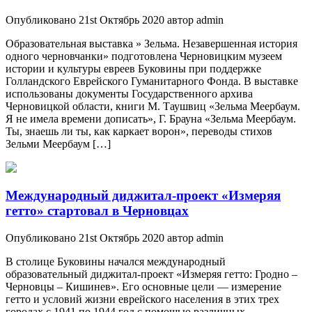
Опубликовано 21st Октябрь 2020 автор admin
Образовательная выставка » Зельма. Незавершенная история
одного черновчанки» подготовлена Черновицким музеем
истории и культуры евреев Буковины при поддержке
Голландского Еврейского Гуманитарного Фонда. В выставке
использованы документы Государственного архива
Черновицкой области, книги М. Таушвиц «Зельма Меербаум.
Я не имела времени дописать», Г. Брауна «Зельма Меербаум.
Ты, знаешь ли ты, как каркает ворон», переводы стихов
Зельми Меербаум […]
Международный диджитал-проект «Измеряя
гетто» стартовал в Черновцах
Опубликовано 21st Октябрь 2020 автор admin
В столице Буковины начался международный
образовательный диджитал-проект «Измеряя гетто: Гродно –
Черновцы – Кишинев». Его основные цели — измерение
гетто и условий жизни еврейского населения в этих трех
городах с 1941 по 1944 год с помощью различных