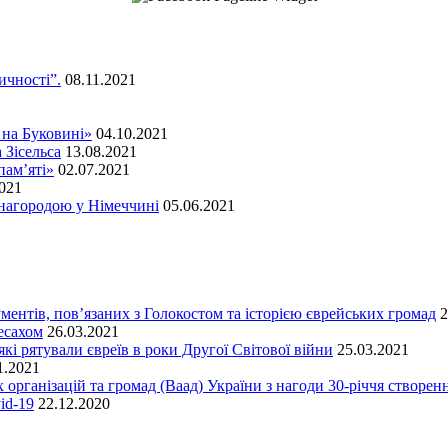
ичності”.
08.11.2021
 на Буковині»
04.10.2021
 Зісельса
13.08.2021
пам’яті»
02.07.2021
2021
нагородою у Німеччині
05.06.2021
ментів, пов’язаних з Голокостом та історією єврейських громад
2
есахом
26.03.2021
кі рятували євреїв в роки Другої Світової війни
25.03.2021
1.2021
 організацій та громад (Ваад) України з нагоди 30-річчя створенн
id-19
22.12.2020