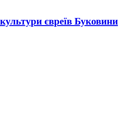
а культури євреїв Буковини