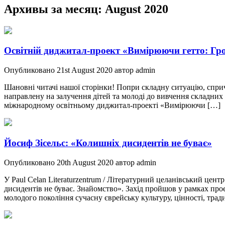
Архивы за месяц:
August 2020
Освітній диджитал-проект «Вимірюючи гетто: Гр
Опубликовано 21st August 2020 автор admin
Шановні читачі нашої сторінки! Попри складну ситуацію, спри
направлену на залучення дітей та молоді до вивчення складних с
міжнародному освітньому диджитал-проекті «Вимірюючи […]
Йосиф Зісельс: «Колишніх дисидентів не буває»
Опубликовано 20th August 2020 автор admin
У Paul Celan Literaturzentrum / Літературний целанівський цент
дисидентів не буває. Знайомство». Захід пройшов у рамках проє
молодого покоління сучасну єврейську культуру, цінності, тради