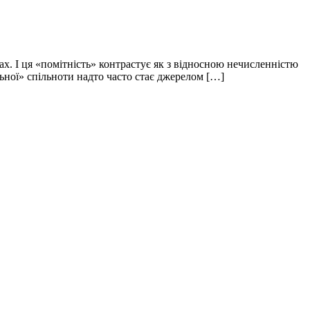
тах. І ця «помітність» контрастує як з відносною нечисленністю
льної» спільноти надто часто стає джерелом […]