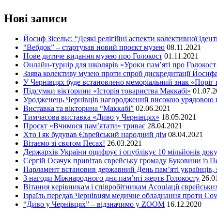
Нові записи
Йосиф Зісельс: “Деякі релігійні аспекти колективної ідент
“Вебдок” – стартував новий проєкт музею
08.11.2021
Нове дитяче видання музею про Голокост
01.11.2021
Онлайн-турнір для школярів «Уроки пам’яті про Голокост
Заява колективу музею проти спроб дискредитації Йосифа
У Чернівцях буде встановлено меморіальний знак «Поріг 
Підсумки вікторини «Історія товариства Маккабі»
01.07.
Уродженець Чернівців нагороджений високою урядовою 
Виставка та вікторина “Маккабі”
02.06.2021
Тимчасова виставка «Диво у Чернівцях»
18.05.2021
Проєкт «Вчимося пам’ятати» триває
28.04.2021
Хто і як будував Єврейський народний дім
08.04.2021
Вітаємо зі святом Песах!
26.03.2021
Держархів України оцифрує і опублікує 10 мільйонів доку
Сергій Осачук привітав єврейську громаду Буковини із П
Парламент встановив державний День пам’яті українців, я
З нагоди Міжнародного дня пам’яті жертв Голокосту
26.0
Вітання керівникам і співробітникам Асоціації єврейських
Ізраїль передав Чернівцям медичне обладнання проти Cov
“Диво у Чернівцях” – відзначимо у ZOOM
16.12.2020