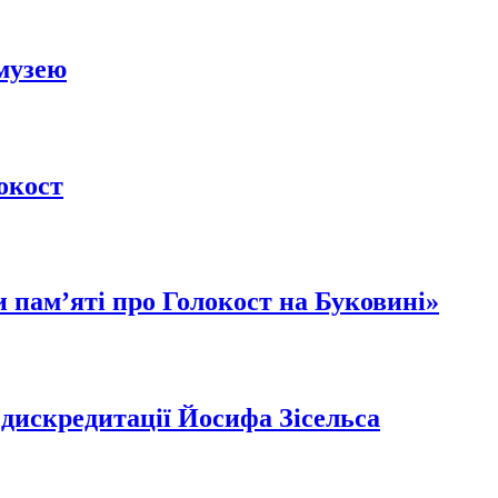
 музею
окост
 пам’яті про Голокост на Буковині»
 дискредитації Йосифа Зісельса