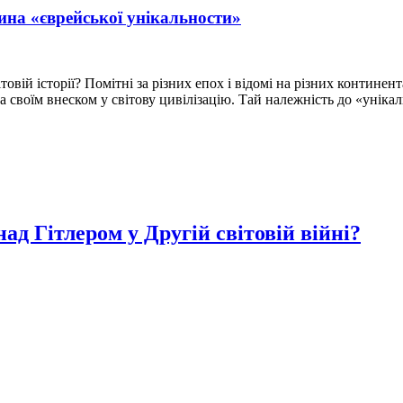
чина «єврейської унікальности»
овій історії? Помітні за різних епох і відомі на різних континен
за своїм внеском у світову цивілізацію. Тай належність до «уніка
ад Гітлером у Другій світовій війні?