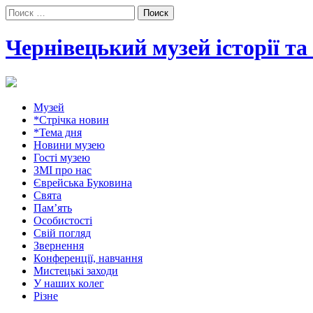
Поиск:
Чернівецький музей історії т
Музей
*Стрічка новин
*Тема дня
Новини музею
Гості музею
ЗМІ про нас
Єврейська Буковина
Свята
Пам’ять
Особистості
Свій погляд
Звернення
Конференції, навчання
Мистецькі заходи
У наших колег
Різне