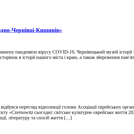
одно-Чернівці-Кишинів»
чинену пандемією віруcу COVID-19, Чернівецький музей історії 
торінок в історії нашого міста і краю, а також збереження пам’я
р відбувся перегляд відеолекції голови Асоціації єврейських орг
кту «Czernowitz сьогодні: світське культурне єврейське життя 2
ції, літературу та спосіб життя […]