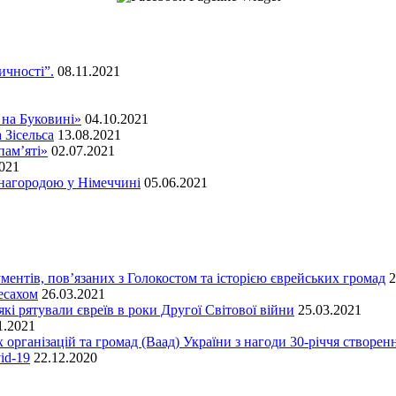
ичності”.
08.11.2021
 на Буковині»
04.10.2021
 Зісельса
13.08.2021
пам’яті»
02.07.2021
2021
нагородою у Німеччині
05.06.2021
ментів, пов’язаних з Голокостом та історією єврейських громад
2
есахом
26.03.2021
кі рятували євреїв в роки Другої Світової війни
25.03.2021
1.2021
 організацій та громад (Ваад) України з нагоди 30-річчя створенн
id-19
22.12.2020