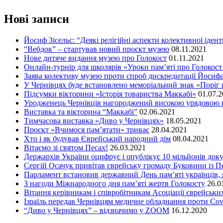
Нові записи
Йосиф Зісельс: “Деякі релігійні аспекти колективної ідент
“Вебдок” – стартував новий проєкт музею
08.11.2021
Нове дитяче видання музею про Голокост
01.11.2021
Онлайн-турнір для школярів «Уроки пам’яті про Голокост
Заява колективу музею проти спроб дискредитації Йосифа
У Чернівцях буде встановлено меморіальний знак «Поріг 
Підсумки вікторини «Історія товариства Маккабі»
01.07.
Уродженець Чернівців нагороджений високою урядовою 
Виставка та вікторина “Маккабі”
02.06.2021
Тимчасова виставка «Диво у Чернівцях»
18.05.2021
Проєкт «Вчимося пам’ятати» триває
28.04.2021
Хто і як будував Єврейський народний дім
08.04.2021
Вітаємо зі святом Песах!
26.03.2021
Держархів України оцифрує і опублікує 10 мільйонів доку
Сергій Осачук привітав єврейську громаду Буковини із П
Парламент встановив державний День пам’яті українців, я
З нагоди Міжнародного дня пам’яті жертв Голокосту
26.0
Вітання керівникам і співробітникам Асоціації єврейських
Ізраїль передав Чернівцям медичне обладнання проти Cov
“Диво у Чернівцях” – відзначимо у ZOOM
16.12.2020