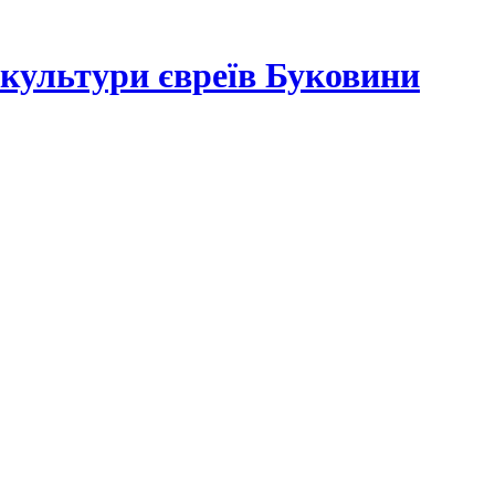
а культури євреїв Буковини