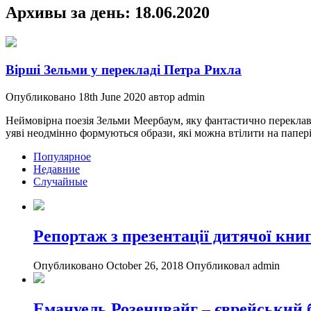
Архивы за день:
18.06.2020
Вірші Зельми у перекладі Петра Рихла
Опубликовано 18th June 2020 автор admin
Неймовірна поезія Зельми Меербаум, яку фантастично переклав 
уяві неодмінно формуються образи, які можна втілити на папері.
Популярное
Недавние
Случайные
Репортаж з презентації дитячої кни
Опубликовано October 26, 2018
Опубликовал admin
Емануель Розенцвайг – єврейський 