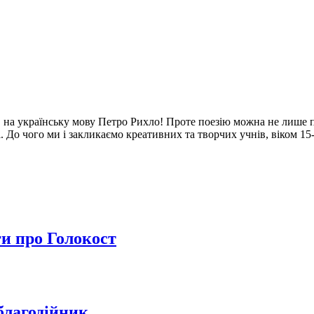
на українську мову Петро Рихло! Проте поезію можна не лише пи
 До чого ми і закликаємо креативних та творчих учнів, віком 15-1
ги про Голокост
благодійник