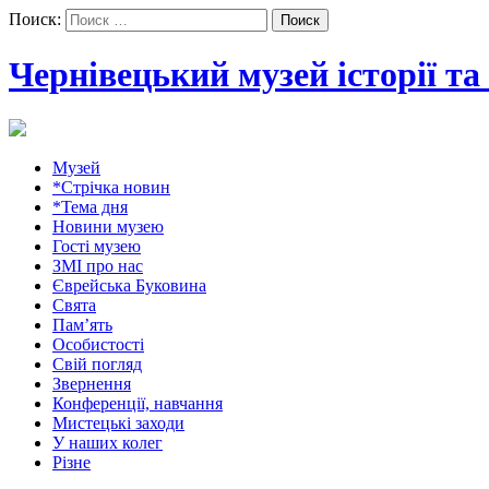
Поиск:
Чернівецький музей історії т
Музей
*Стрічка новин
*Тема дня
Новини музею
Гості музею
ЗМІ про нас
Єврейська Буковина
Свята
Пам’ять
Особистості
Свій погляд
Звернення
Конференції, навчання
Мистецькі заходи
У наших колег
Різне