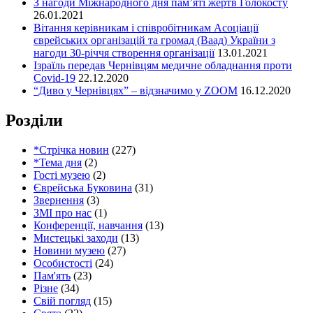
З нагоди Міжнародного дня пам’яті жертв Голокосту
26.01.2021
Вітання керівникам і співробітникам Асоціації
єврейських організацій та громад (Ваад) України з
нагоди 30-річчя створення організації
13.01.2021
Ізраїль передав Чернівцям медичне обладнання проти
Covid-19
22.12.2020
“Диво у Чернівцях” – відзначимо у ZOOM
16.12.2020
Розділи
*Стрічка новин
(227)
*Тема дня
(2)
Гості музею
(2)
Єврейська Буковина
(31)
Звернення
(3)
ЗМІ про нас
(1)
Конференції, навчання
(13)
Мистецькі заходи
(13)
Новини музею
(27)
Особистості
(24)
Пам'ять
(23)
Різне
(34)
Свій погляд
(15)