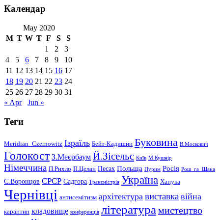
Календар
May 2020
M
T
W
T
F
S
S
1
2
3
4
5
6
7
8
9
10
11
12
13
14
15
16
17
18
19
20
21
22
23
24
25
26
27
28
29
30
31
« Apr
Jun »
Теги
Буковина
Ізраїль
Meridian_Czernowitz
Бейт-Кадишин
В.Москович
Голокост
Й.Зісельс
З.Меєрбаум
Київ
М.Кушнір
Німеччина
Польща
Песах
Росія
П.Рихло
П.Целан
Пурим
Рош_га_Шана
Україна
СРСР
С.Воронцов
Садгора
Ханука
Трансністрія
Чернівці
виставка
архітектура
війна
антисемітизм
література
мистецтво
кладовище
карантин
конференція