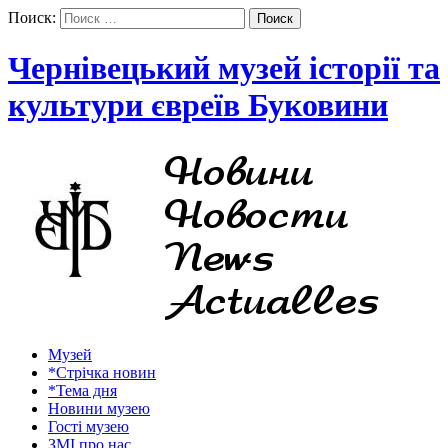
Поиск:
Чернівецький музей історії та
культури євреїв Буковини
Музей
*Стрічка новин
*Тема дня
Новини музею
Гості музею
ЗМІ про нас