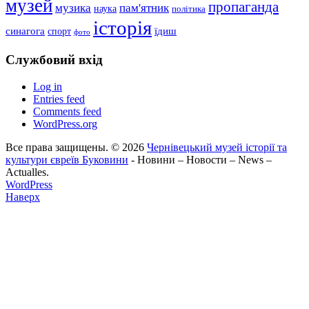
музей
пропаганда
музика
пам'ятник
наука
політика
історія
синагога
їдиш
спорт
фото
Службовий вхід
Log in
Entries feed
Comments feed
WordPress.org
Все права защищены. © 2026
Чернівецький музей історії та
культури євреїв Буковини
- Новини – Новости – News –
Actualles.
WordPress
Наверх