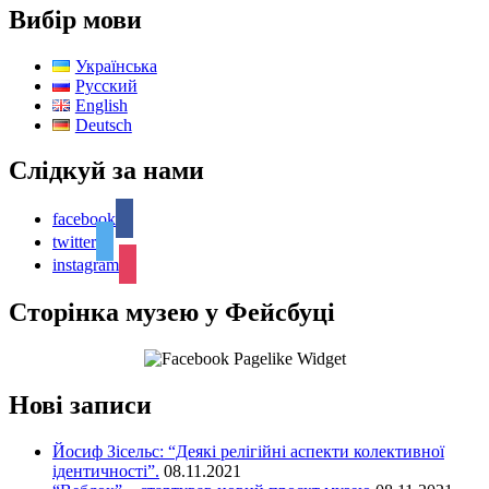
Вибір мови
Українська
Русский
English
Deutsch
Слідкуй за нами
facebook
twitter
instagram
Сторінка музею у Фейсбуці
Нові записи
Йосиф Зісельс: “Деякі релігійні аспекти колективної
ідентичності”.
08.11.2021