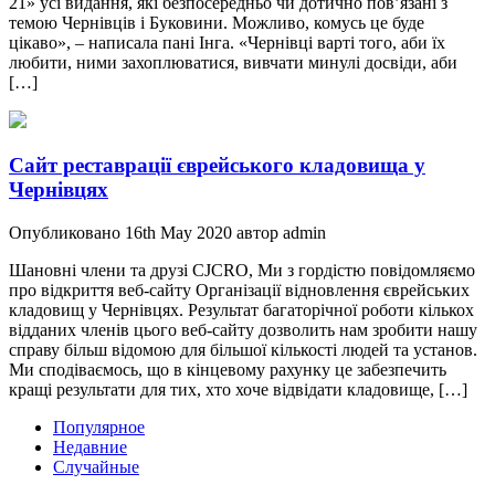
21» усі видання, які безпосередньо чи дотично пов’язані з
темою Чернівців і Буковини. Можливо, комусь це буде
цікаво», – написала пані Інга. «Чернівці варті того, аби їх
любити, ними захоплюватися, вивчати минулі досвіди, аби
[…]
Сайт реставрації єврейського кладовища у
Чернівцях
Опубликовано 16th May 2020 автор admin
Шановні члени та друзі CJCRO, Ми з гордістю повідомляємо
про відкриття веб-сайту Організації відновлення єврейських
кладовищ у Чернівцях. Результат багаторічної роботи кількох
відданих членів цього веб-сайту дозволить нам зробити нашу
справу більш відомою для більшої кількості людей та установ.
Ми сподіваємось, що в кінцевому рахунку це забезпечить
кращі результати для тих, хто хоче відвідати кладовище, […]
Популярное
Недавние
Случайные