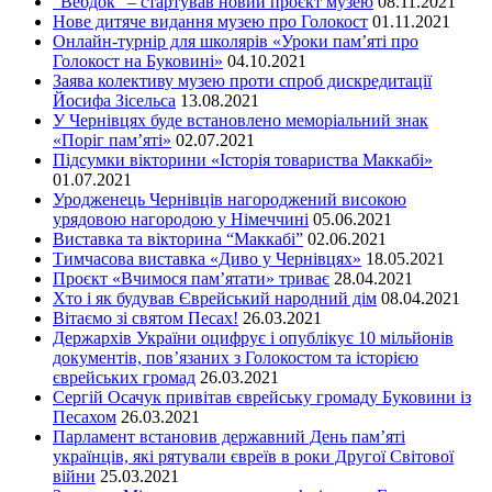
“Вебдок” – стартував новий проєкт музею
08.11.2021
Нове дитяче видання музею про Голокост
01.11.2021
Онлайн-турнір для школярів «Уроки пам’яті про
Голокост на Буковині»
04.10.2021
Заява колективу музею проти спроб дискредитації
Йосифа Зісельса
13.08.2021
У Чернівцях буде встановлено меморіальний знак
«Поріг пам’яті»
02.07.2021
Підсумки вікторини «Історія товариства Маккабі»
01.07.2021
Уродженець Чернівців нагороджений високою
урядовою нагородою у Німеччині
05.06.2021
Виставка та вікторина “Маккабі”
02.06.2021
Тимчасова виставка «Диво у Чернівцях»
18.05.2021
Проєкт «Вчимося пам’ятати» триває
28.04.2021
Хто і як будував Єврейський народний дім
08.04.2021
Вітаємо зі святом Песах!
26.03.2021
Держархів України оцифрує і опублікує 10 мільйонів
документів, пов’язаних з Голокостом та історією
єврейських громад
26.03.2021
Сергій Осачук привітав єврейську громаду Буковини із
Песахом
26.03.2021
Парламент встановив державний День пам’яті
українців, які рятували євреїв в роки Другої Світової
війни
25.03.2021