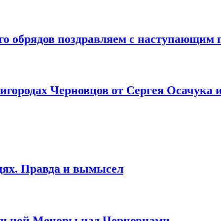
ого обрядов поздравляем с наступающим
игородах Черновцов от Сергея Осачука 
дях. Правда и вымысел
альной Меноры над Черновцами