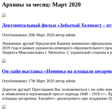
Архивы за месяц:
Март 2020
Документальный фильм «Забытый Холокост – пу
Опубликовано 20th Март 2020 автор admin
Уважаемые друзья! Предлагаем Вашему вниманию официальный
2019 года в рамках украинско-немецкого образовательного п
Людвига-Максимильяна г. Мюнхена. С украинской стороны в р
Он-лайн выставка «Новинка на площади цесарев
Опубликовано 17th Март 2020 автор admin
Дорогие друзья!! Приглашаем Вас познакомиться с он-лайн ве
и объявления в черновицкой прессе периода 1848 – 1918 гг». В
площади цесаревны Элизабет», реализуемого при поддержке 