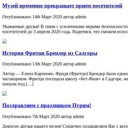
Музей временно прекращает прием посетителей
Опубликовано 14th Март 2020 автор admin
Уважаемые друзья! В связи с усиленными мерами безопасност
посетителей до 3 апреля 2020 года. Надеемся, что сможем исп
История Фритци Брендер из Садгоры
Опубликовано 13th Март 2020 автор admin
Автор — Елена Карпенко. Фридя (Фритци) Брендер была единст
часовщиком. Фритци посещала школу «Бет-Яков» в Садгоре, ж
попали под […]
Поздравляем с праздником Пурим!
Опубликовано 7th Март 2020 автор admin
Дорогие друзья нашего музея! Сердечно поздравляем Вас с ве