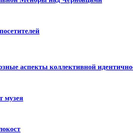
посетителей
озные аспекты коллективной идентично
т музея
локост