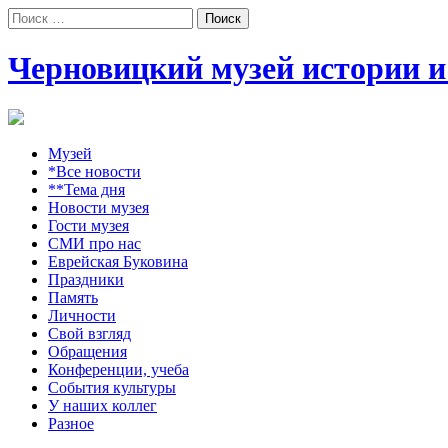
Поиск:
Черновицкий музей истории и
Музей
*Все новости
**Тема дня
Новости музея
Гости музея
СМИ про нас
Еврейская Буковина
Праздники
Память
Личности
Свой взгляд
Обращения
Конференции, учеба
События культуры
У наших коллег
Разное