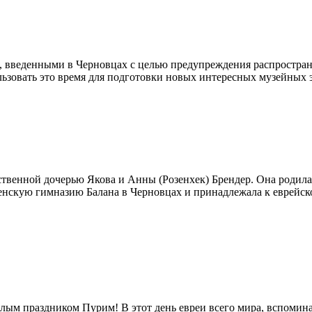
и, введенными в Черновцах с целью предупреждения распростра
ользовать это время для подготовки новых интересных музейных
венной дочерью Якова и Анны (Розенхек) Брендер. Она родилась
енскую гимназию Балана в Черновцах и принадлежала к еврейск
селым праздником Пурим! В этот день евреи всего мира, вспоми