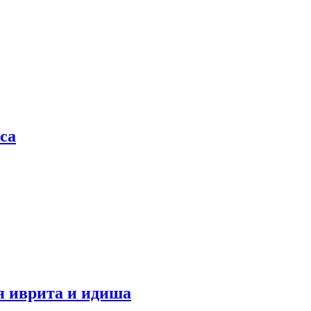
са
я иврита и идиша