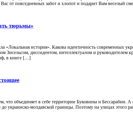
т Вас от повседневных забот и хлопот и подарит Вам веселый см
жать тюрьмы»
 «Локальная история». Какова идентичность современных украи
сифом Зисельсом, диссидентом, интеллектуалом и руководителе
ф, в книге […]
стоящее
, что объединяет в себе территории Буковины и Бессарабии. А 
 до украинско-молдавской границы. Поэтому на улицах этого ра