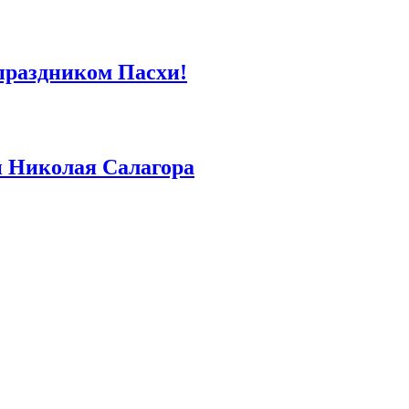
 праздником Пасхи!
и Николая Салагора