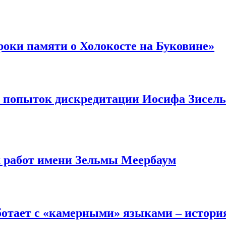
оки памяти о Холокосте на Буковине»
в попыток дискредитации Иосифа Зисель
 работ имени Зельмы Меербаум
ботает с «камерными» языками – истори