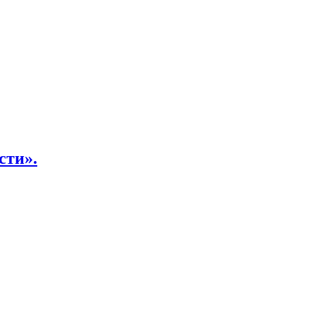
сти».