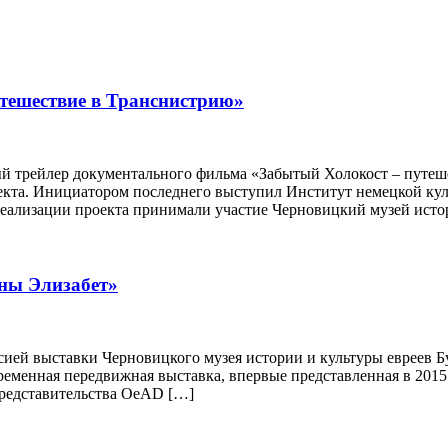
тешествие в Транснистрию»
 трейлер документального фильма «Забытый Холокост – путеш
роекта. Инициатором последнего выступил Институт немецкой к
еализации проекта принимали участие Черновицкий музей истор
ны Элизабет»
рсией выставки Черновицкого музея истории и культуры евреев
ременная передвижная выставка, впервые представленная в 2015 
Представительства OeAD […]