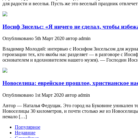
для радости и веселья. Пусть же это веселый праздник отвлече
Иосиф Зисельс: «Я ничего не сделал, чтобы избе
Опубликовано 5th Март 2020 автор admin
Владимир Молодий: интервью с Иосифом Зисельсом для журнала
героизации тех, кто якобы нас разделяет — в разговоре с Ио
основателем и вдохновителем нашего музея). — Господин Иоси
Новоселица: еврейское прошлое, христианское на
Опубликовано 1st Март 2020 автор admin
Автор — Наталья Федущак. Это город на Буковине уникален тем
Новоселицы 30 километров, и почти столько же из Новоселицы
немало […]
Популярное
Недавние