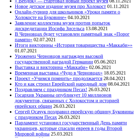
» Вебдок» — стартовал новый проект музея
08.11.2021
Новое детское издание музея про Холокост
01.11.2021
Онлайн-турнир для школьников «Уроки памяти о
Холокосте на Буковине»
04.10.2021
Заявление коллектива музея против попыток
дискредитации Иосифа Зисельса
13.08.2021
В Черновцах будет установлен памятный знак «Порог
памяти»
02.07.2021
Итоги викторины «История товарищества «Маккаби»»
01.07.2021
Уроженец Черновцов награжден высокой
государственной наградой Германии
05.06.2021
Выставка и викторина «Маккаби»
02.06.2021
Временная выставка «Чудо в Черновцах»
18.05.2021
Проект «Учимся помнить» продолжается
28.04.2021
Кто и как строил Еврейский народный дом
08.04.2021
Поздравляем с праздником Песах!
26.03.2021
Госархив Украины опубликует 10 миллионов
документов, связанных с Холокостом и историей
еврейских общин
26.03.2021
Сергей Осачук поздравил еврейскую общину Буковины
с праздником Песах
26.03.2021
Парламент установил государственный День памяти
украинцев, которые спасали евреев в годы Второй
Мировой войны
25.03.2021