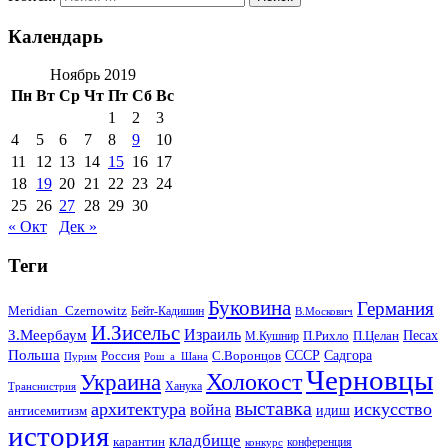
Календарь
Ноябрь 2019
Пн
Вт
Ср
Чт
Пт
Сб
Вс
1
2
3
4
5
6
7
8
9
10
11
12
13
14
15
16
17
18
19
20
21
22
23
24
25
26
27
28
29
30
« Окт
Дек »
Теги
Буковина
Германия
Meridian_Czernowitz
Бейт-Кадишин
В.Москович
И.Зисельс
Израиль
З.Меербаум
Песах
П.Рихло
П.Целан
М.Кушнир
Польша
СССР
Садгора
Россия
С.Воронцов
Пурим
Рош_а_Шана
Черновцы
Холокост
Украина
Ханука
Транснистрия
выставка
архитектура
искусство
война
идиш
антисемитизм
история
кладбище
карантин
конференция
конкурс