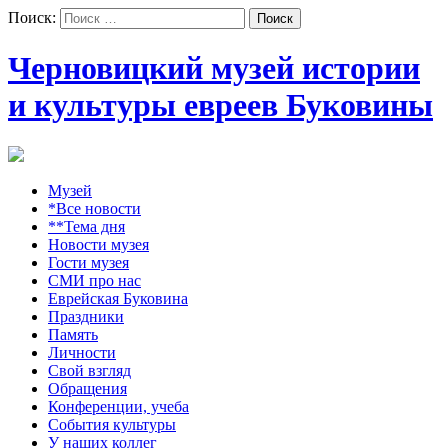
Поиск:
Черновицкий музей истории
и культуры евреев Буковины
Музей
*Все новости
**Тема дня
Новости музея
Гости музея
СМИ про нас
Еврейская Буковина
Праздники
Память
Личности
Свой взгляд
Обращения
Конференции, учеба
События культуры
У наших коллег