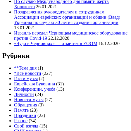
По случаю Международного дня памяти жертв
Холокоста
26.01.2021
Поздравления руководителям и сотрудникам
Ассоциации еврейских организаций и общин (Ваад)
Украины по случаю 30-летия создания организации
13.01.2021
Израиль передал Черновцам медицинское оборудование
против Covid-19
22.12.2020
«Чудо в Черновцах» — отметим в ZOOM
16.12.2020
Рубрики
**Тема дня
(1)
*Все новости
(227)
Гости музея
(2)
Еврейская Буковина
(31)
Конференции, учеба
(13)
Личности
(24)
Новости музея
(27)
Обращения
(3)
Память
(23)
Праздники
(22)
Разное
(34)
Свой взгляд
(15)