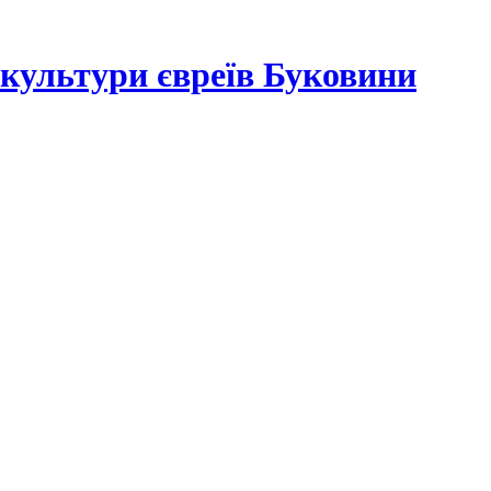
а культури євреїв Буковини