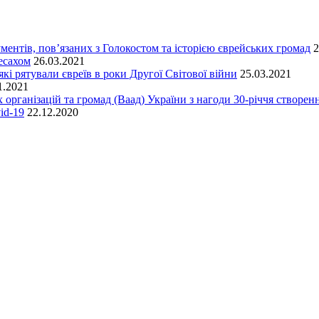
ментів, пов’язаних з Голокостом та історією єврейських громад
2
есахом
26.03.2021
кі рятували євреїв в роки Другої Світової війни
25.03.2021
1.2021
 організацій та громад (Ваад) України з нагоди 30-річчя створенн
id-19
22.12.2020