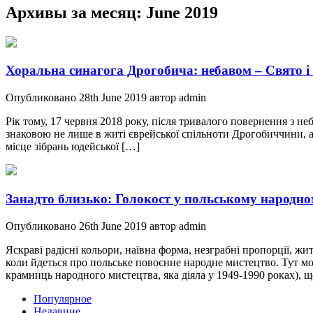
Архивы за месяц:
June 2019
Хоральна синагога Дрогобича: небавом – Свято і
Опубликовано 28th June 2019 автор admin
Рік тому, 17 червня 2018 року, після тривалого повернення з н
знаковою не лише в житі єврейської спільноти Дрогобиччини, а
місце зібрань юдейської […]
Занадто близько: Голокост у польському народно
Опубликовано 26th June 2019 автор admin
Яскраві радісні кольори, наївна форма, незграбні пропорції, 
коли йдеться про польське повоєнне народне мистецтво. Тут мож
крамниць народного мистецтва, яка діяла у 1949-1990 роках), 
Популярное
Недавние