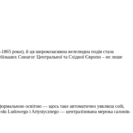
2-1865 роки), й ця широкозасяжна велелюдна подія стала
айбільших Синагог Центральної та Східної Європи – не лише
на формальною освітою — щось таке автоматично уявляєш собі,
ysłu Ludowego i Artystycznego — централізована мережа салонів-