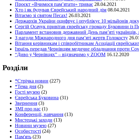
Проєкт «Вчимося пам’ятати» триває
28.04.2021
Хто і як будував Єврейський народний дім
08.04.2021
Вітаємо зі святом Песах!
26.03.2021
Держархів України оцифрує і опублікує 10 мільйонів доку
Сергій Осачук привітав єврейську громаду Буковини із П
Парламент встановив державний День пам’яті українців, я
З нагоди Міжнародного дня пам’яті жертв Голокосту
26.0
Вітання керівникам і співробітникам Асоціації єврейських
Ізраїль передав Чернівцям медичне обладнання проти Cov
“Диво у Чернівцях” – відзначимо у ZOOM
16.12.2020
Розділи
*Стрічка новин
(227)
*Тема дня
(2)
Гості музею
(2)
Єврейська Буковина
(31)
Звернення
(3)
ЗМІ про нас
(1)
Конференції, навчання
(13)
Мистецькі заходи
(13)
Новини музею
(27)
Особистості
(24)
Пам'ять
(23)