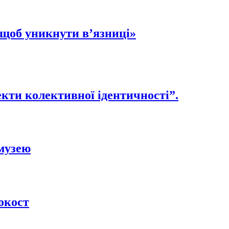
, щоб уникнути в’язниці»
екти колективної ідентичності”.
 музею
окост