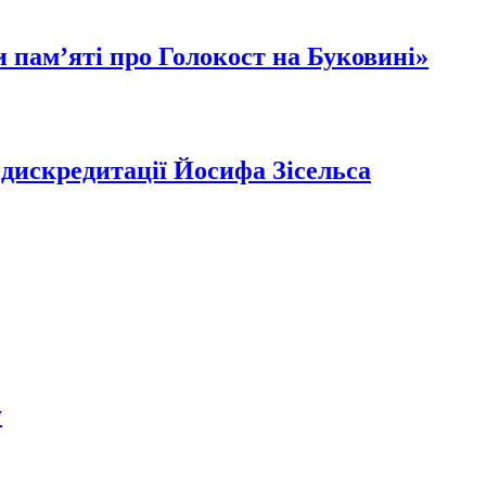
 пам’яті про Голокост на Буковині»
 дискредитації Йосифа Зісельса
у