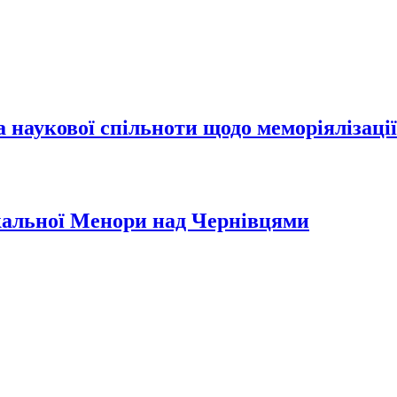
а наукової спільноти щодо меморіялізаці
кальної Менори над Чернівцями