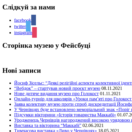
Слідкуй за нами
facebook
twitter
instagram
Сторінка музею у Фейсбуці
Нові записи
Йосиф Зісельс: “Деякі релігійні аспекти колективної ідент
“Вебдок” – стартував новий проєкт музею
08.11.2021
Нове дитяче видання музею про Голокост
01.11.2021
Онлайн-турнір для школярів «Уроки пам’яті про Голокост
Заява колективу музею проти спроб дискредитації Йосифа
У Чернівцях буде встановлено меморіальний знак «Поріг 
Підсумки вікторини «Історія товариства Маккабі»
01.07.
Уродженець Чернівців нагороджений високою урядовою 
Виставка та вікторина “Маккабі”
02.06.2021
Тимчасова виставка «Диво у Чернівцях»
18.05.2021