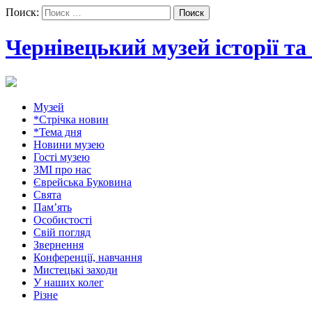
Поиск:
Чернівецький музей історії т
Музей
*Стрічка новин
*Тема дня
Новини музею
Гості музею
ЗМІ про нас
Єврейська Буковина
Свята
Пам’ять
Особистості
Свій погляд
Звернення
Конференції, навчання
Мистецькі заходи
У наших колег
Різне