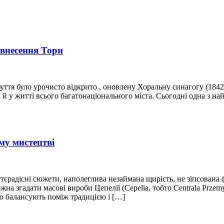
 внесення Тори
ебуття було урочисто відкрито , оновлену Хоральну синагогу (184
 й у житті всього багатонаціонального міста. Сьогодні одна з н
му мистецтві
життєрадісні сюжети, наполеглива незаймана щирість, не зіпсова
на згадати масові вироби Цепелії (Cepelia, тобто Centrala Przem
що балансують поміж традицією і […]