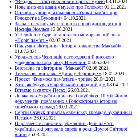
“Вебдок” – стартував новий проєкт музею
08.11.2021
Нове дитяче видання музею про Голокост
01.11.2021
Онлайн-турнір для школярів «Уроки пам’яті про
Голокост на Буковині»
04.10.2021
Заява колективу музею проти спроб дискредитації
Йосифа Зісельса
13.08.2021
У Чернівцях буде встановлено меморіальний знак
«Поріг пам’яті»
02.07.2021
Підсумки вікторини «Історія товариства Маккабі»
01.07.2021
Уродженець Чернівців нагороджений високою
урядовою нагородою у Німеччині
05.06.2021
Виставка та вікторина “Маккабі”
02.06.2021
Тимчасова виставка «Диво у Чернівцях»
18.05.2021
Проєкт «Вчимося пам’ятати» триває
28.04.2021
Хто і як будував Єврейський народний дім
08.04.2021
Вітаємо зі святом Песах!
26.03.2021
Держархів України оцифрує і опублікує 10 мільйонів
документів, пов’язаних з Голокостом та історією
єврейських громад
26.03.2021
Сергій Осачук привітав єврейську громаду Буковини із
Песахом
26.03.2021
Парламент встановив державний День пам’яті
українців, які рятували євреїв в роки Другої Світової
війни
25.03.2021