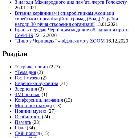
З нагоди Міжнародного дня пам’яті жертв Голокосту
26.01.2021
Вітання керівникам і співробітникам Асоціації
єврейських організацій та громад (Ваад) України з
нагоди 30-річчя створення організації
13.01.2021
Ізраїль передав Чернівцям медичне обладнання проти
Covid-19
22.12.2020
“Диво у Чернівцях” – відзначимо у ZOOM
16.12.2020
Розділи
*Стрічка новин
(227)
*Тема дня
(2)
Гості музею
(2)
Єврейська Буковина
(31)
Звернення
(3)
ЗМІ про нас
(1)
Конференції, навчання
(13)
Мистецькі заходи
(13)
Новини музею
(27)
Особистості
(24)
Пам'ять
(23)
Різне
(34)
Свій погляд
(15)