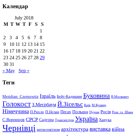
Календар
July 2018
M
T
W
T
F
S
S
1
2
3
4
5
6
7
8
9
10
11
12
13
14
15
16
17
18
19
20
21
22
23
24
25
26
27
28
29
30
31
« May
Sep »
Теги
Буковина
Ізраїль
Meridian_Czernowitz
Бейт-Кадишин
В.Москович
Голокост
Й.Зісельс
З.Меєрбаум
Київ
М.Кушнір
Німеччина
Польща
Песах
Росія
П.Рихло
П.Целан
Пурим
Рош_га_Шана
Україна
СРСР
С.Воронцов
Садгора
Ханука
Трансністрія
Чернівці
виставка
архітектура
війна
антисемітизм