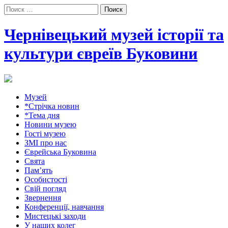
Поиск:
Чернівецький музей історії та
культури євреїв Буковини
Музей
*Стрічка новин
*Тема дня
Новини музею
Гості музею
ЗМІ про нас
Єврейська Буковина
Свята
Пам’ять
Особистості
Свій погляд
Звернення
Конференції, навчання
Мистецькі заходи
У наших колег