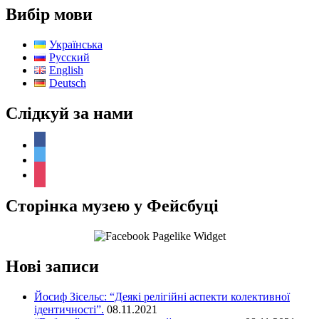
Вибір мови
Українська
Русский
English
Deutsch
Слідкуй за нами
facebook
twitter
instagram
Сторінка музею у Фейсбуці
Нові записи
Йосиф Зісельс: “Деякі релігійні аспекти колективної
ідентичності”.
08.11.2021