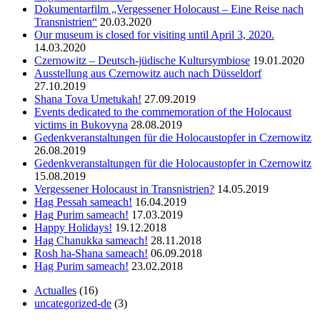
Dokumentarfilm „Vergessener Holocaust – Eine Reise nach
Transnistrien“
20.03.2020
Оur museum is closed for visiting until April 3, 2020.
14.03.2020
Czernowitz – Deutsch-jüdische Kultursymbiose
19.01.2020
Ausstellung aus Czernowitz auch nach Düsseldorf
27.10.2019
Shana Tova Umetukah!
27.09.2019
Events dedicated to the commemoration of the Holocaust
victims in Bukovyna
28.08.2019
Gedenk­ver­an­stal­tun­gen für die Holo­caustop­fer in Czer­no­witz
26.08.2019
Gedenk­ver­an­stal­tun­gen für die Holo­caustop­fer in Czer­no­witz
15.08.2019
Vergessener Holocaust in Transnistrien?
14.05.2019
Hag Pessah sameach!
16.04.2019
Hag Purim sameach!
17.03.2019
Happy Holidays!
19.12.2018
Hag Chanukka sameach!
28.11.2018
Rosh ha-Shana sameach!
06.09.2018
Hag Purim sameach!
23.02.2018
Actualles
(16)
uncategorized-de
(3)